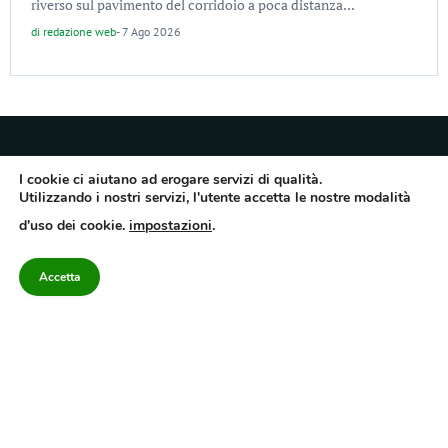
riverso sul pavimento del corridoio a poca distanza...
di
redazione web
-
7 Ago 2026
I cookie ci aiutano ad erogare servizi di qualità.
Utilizzando i nostri servizi, l'utente accetta le nostre modalità
Quotidiano dell’Irpinia, a diffusione regionale. Reg. Trib. di Avellino n.7/12 del
d'uso dei cookie.
impostazioni
.
10/9/2012. Iscritto nel Registro Operatori di Comunicazione al n.7671
Direttore responsabile Gianni Festa – Corriere srl – Via Annarumma 39/A 83100
Avellino – Cap.Soc. 20.000 € – REA 187346 – PI/CF. Reg. naz. stampa 10218/99
Accetta
Categorie
Approfondimenti
Contattaci
redazione@corriereirp
Campania
L’editoriale
0825 55 79 03
Politica
VivIrpinia
Economia
Enogastronomia
Cronaca
Salute e Benessere