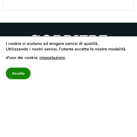
I cookie ci aiutano ad erogare servizi di qualità.
Utilizzando i nostri servizi, l'utente accetta le nostre modalità
Quotidiano dell’Irpinia, a diffusione regionale. Reg. Trib. di Avellino n.7/12 del
d'uso dei cookie.
impostazioni
.
10/9/2012. Iscritto nel Registro Operatori di Comunicazione al n.7671
Direttore responsabile Gianni Festa – Corriere srl – Via Annarumma 39/A 83100
Avellino – Cap.Soc. 20.000 € – REA 187346 – PI/CF. Reg. naz. stampa 10218/99
Accetta
Categorie
Approfondimenti
Contattaci
redazione@corriereirp
Campania
L’editoriale
0825 55 79 03
Politica
VivIrpinia
Economia
Enogastronomia
Cronaca
Salute e Benessere
Irpinia
Confidenziale