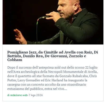
Pomigliano Jazz, da Cimitile ad Avella con Raiz, Di
Battista, Danilo Rea, De Giovanni, Zurzolo e
Cobham
Dopo il successo dell’anteprima sold out dello scorso 22 luglio
nell’Area archeologica della Necropoli Monumentale di Avella,
dove il quartetto all star formato da Gonzalo Rubalcaba, Chris
Potter, Larry Grenadier ed Eric Harland ha inaugurato la
rassegna con un concerto accolto da uno straordinario
entusiasmo del pubblico, entra nel vivo...
di
redazione web
-
7 Ago 2026