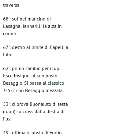
traversa
68′: sul bel mancino di
Lasagna, Iannarilli la alza in
corner
67′: destro al limite di Capelli a
lato
62′: primo cambio per i lupi.
Esce Insigne, al suo posto
Besaggio. Si passa al classico
3-5-2 con Besaggio mezzala
53′: ci prova Buonaiuto di testa
(fuori) su cross dalla destra di
Fusi
49′: ottima risposta di Fortin