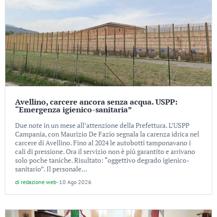
Avellino, carcere ancora senza acqua. USPP:
“Emergenza igienico-sanitaria”
Due note in un mese all’attenzione della Prefettura. L’USPP
Campania, con Maurizio De Fazio segnala la carenza idrica nel
carcere di Avellino. Fino al 2024 le autobotti tamponavano i
cali di pressione. Ora il servizio non è più garantito e arrivano
solo poche taniche. Risultato: “oggettivo degrado igienico-
sanitario”. Il personale...
di
redazione web
-
10 Ago 2026