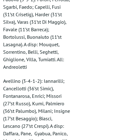
Sgarbi, Faedo; Capelli, Fusi
(31’st Crisetig), Harder (31’st
Silva), Varas (31’st Di Maggio),
Favale (11’st Barreca);
Bortolussi, Buonaiuto (11’st
Lasagna). A disp: Mouquet,
Sorrentino, Belli, Seghetti,
Ghiglione, Villa, Tumiatti. All:
Andreoletti
Avellino (3-4-1-2): Iannarilli;
Cancellotti (36’st Simic),
Fontanarosa, Enrici; Missori
(27’st Russo), Kumi, Palmiero
(36’st Palumbo), Milani; Insigne
(17’st Besaggio); Biasci,
Lescano (27’st Crespi). A disp:
Daffara, Pane, Gyabua, Panico,