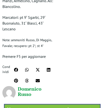
Manzi, Armellino, Cagnano. All:
Biancolino.
Marcatori: pt 9′ Sgarbi, 29′
Buonaiuto, 31′ Biasci, 43′
Lescano
Note: ammoniti Russo, Di Maggio,
Favale; recupero: pt 2′; st 4′
Premere F5 per aggiornare
Cond
ividi
Domenico
Russo