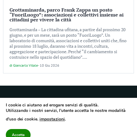
Grottaminarda, parco Frank Zappa un posto
“FuoriLuogo”: associazioni e collettivi insieme ai
cittadini per vivere la città
Grottaminarda – La cittadina ufitana, a partire dal prossimo 20
giugno, e per un mese, sarà un posto “FuoriLuogo”. Un
laboratorio di comunità, associazioni e collettivi uniti che, fino
al prossimo 18 luglio, daranno vita a incontri, cultura,
aggregazione e partecipazione. Perché “il cambiamento si
costruisce nello spazio del quotidiano”....
di
Giancarlo Vitale
-
10 Giu 2026
I cookie ci aiutano ad erogare servizi di qualità.
Utilizzando i nostri servizi, l'utente accetta le nostre modalità
Quotidiano dell’Irpinia, a diffusione regionale. Reg. Trib. di Avellino n.7/12 del
d'uso dei cookie.
impostazioni
.
10/9/2012. Iscritto nel Registro Operatori di Comunicazione al n.7671
Direttore responsabile Gianni Festa – Corriere srl – Via Annarumma 39/A 83100
Avellino – Cap.Soc. 20.000 € – REA 187346 – PI/CF. Reg. naz. stampa 10218/99
Accetta