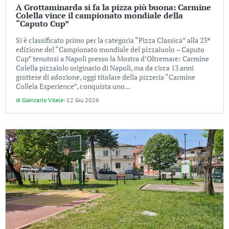
A Grottaminarda si fa la pizza più buona: Carmine
Colella vince il campionato mondiale della
“Caputo Cup”
Si è classificato primo per la categoria “Pizza Classica” alla 23ª
edizione del “Campionato mondiale del pizzaiuolo – Caputo
Cup” tenutosi a Napoli presso la Mostra d’Oltremare: Carmine
Colella pizzaiolo originario di Napoli, ma da circa 13 anni
grottese di adozione, oggi titolare della pizzeria “Carmine
Collela Experience”, conquista uno...
di
Giancarlo Vitale
-
12 Giu 2026