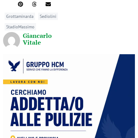
Grottaminarda
Sediolini
StadioMassimo
Giancarlo
Vitale