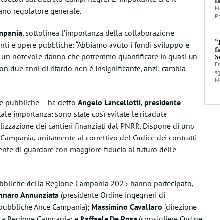
l
Mo
ano regolatore generale.
Pr
ampania
, sottolinea l’importanza della collaborazione
“
enti e opere pubbliche: “Abbiamo avuto i fondi sviluppo e
f
n un notevole danno che potremmo quantificare in quasi un
S
Fr
con due anni di ritardo non è insignificante, anzi: cambia
sg
Mo
re pubbliche – ha detto
Angelo Lancellotti, presidente
ale importanza: sono state così evitate le ricadute
lizzazione dei cantieri finanziati dal PNRR. Disporre di uno
Campania, unitamente al correttivo del Codice dei contratti
onsente di guardare con maggiore fiducia al futuro delle
ubbliche della Regione Campania 2025 hanno partecipato,
naro Annunziata
(presidente Ordine ingegneri di
 pubbliche Ance Campania);
Massimino Cavallaro
(direzione
della Regione Campania; e
Raffaele De Rosa
(consigliere Ordine