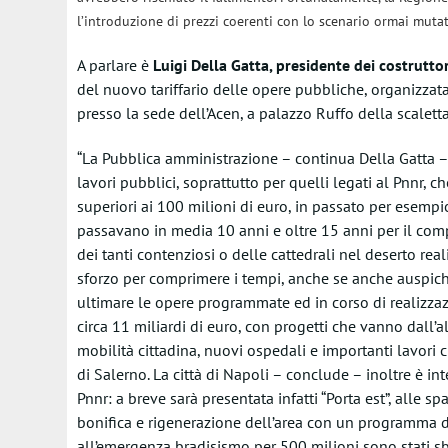
l’introduzione di prezzi coerenti con lo scenario ormai muta
A parlare è
Luigi Della Gatta, presidente dei costrutto
del nuovo tariffario delle opere pubbliche, organizza
presso la sede dell’Acen, a palazzo Ruffo della scalett
“La Pubblica amministrazione – continua Della Gatta – 
lavori pubblici, soprattutto per quelli legati al Pnnr,
superiori ai 100 milioni di euro, in passato per esempi
passavano in media 10 anni e oltre 15 anni per il com
dei tanti contenziosi o delle cattedrali nel deserto rea
sforzo per comprimere i tempi, anche se anche auspic
ultimare le opere programmate ed in corso di realizzazi
circa 11 miliardi di euro, con progetti che vanno dall’al
mobilità cittadina, nuovi ospedali e importanti lavori 
di Salerno. La città di Napoli – conclude – inoltre è i
Pnnr: a breve sarà presentata infatti “Porta est”, alle sp
bonifica e rigenerazione dell’area con un programma di 
all’emergenza bradisismo per 500 milioni sono stati sbl