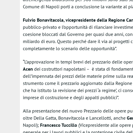
Comune di Napoli porti a conclusione la variante al pi
Fulvio Bonavitacola, vicepresidente della Regione C
pubblico-privato e l’opportunità di rilanciare investim
coesione bloccati dal Governo per quasi due anni, co
miliardo di euro. Questo perché dare il via ai progetti 
completamente lo scenario delle opportunità”.
“L’approvazione in tempi brevi del prezzario delle ope
Acen
dei costruttori napoletani – è stata di fondament
dell’impennata dei prezzi delle materie prime sulla rea
strumento come il prezzario aggiornato dalla Regione 
che ha istituto la revisione dei prezzi ‘a regime’, ci c
imprese di costruzione e degli appalti pubblici”.
Alla presentazione del nuovo Prezzario delle opere p
oltre Della Gatta, Bonavitacola e Lancellotti,
anche
Gen
Napoli);
Francesco Tuccillo
(Vicepresidente alle opere
generale per i lavori pubblici e la protezione civile 