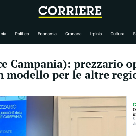
conomia
Cronaca
Irpinia
Cultura
Sport
Rubriche
nia
Politica
Economia
Cronaca
Irpinia
Cultura
S
ce Campania): prezzario o
modello per le altre regi
C
O
i
Si
di