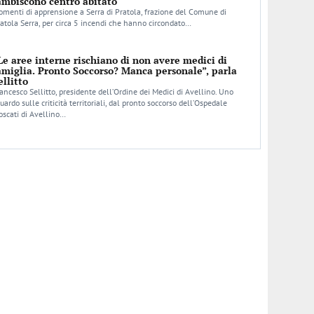
ambiscono centro abitato
menti di apprensione a Serra di Pratola, frazione del Comune di
atola Serra, per circa 5 incendi che hanno circondato…
Le aree interne rischiano di non avere medici di
amiglia. Pronto Soccorso? Manca personale”, parla
ellitto
ancesco Sellitto, presidente dell’Ordine dei Medici di Avellino. Uno
uardo sulle criticità territoriali, dal pronto soccorso dell’Ospedale
scati di Avellino…