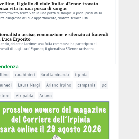
vellino, il giallo di viale Italia: 42enne trovato
enza vita in una pozza di sangue
stato trovato senza vita in una pozza di sangue, a pochi passi dalla
rta d’ingresso del suo appartamento, rimasta semichiusa….
iornalista ucciso, commozione e silenzio ai funerali
i Luca Esposito
lenzio, dolore e lacrime: una folla commossa ha partecipato ai
nerali di Luigi ‘Luca’ Esposito, il giornalista 53enne ucciso tra…
tendenza
llino
carabinieri
Grottaminarda
irpinia
munedi
Laura Nargi
Ariano Irpino
campania
pd
ntoro
Atripalda
Ariano