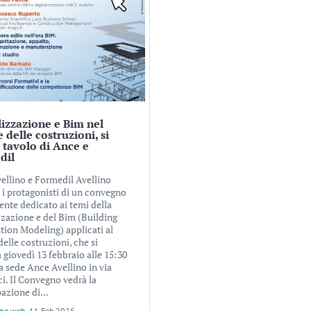
lizzazione e Bim nel
e delle costruzioni, si
l tavolo di Ance e
dil
ellino e Formedil Avellino
 i protagonisti di un convegno
ente dedicato ai temi della
zzazione e del Bim (Building
tion Modeling) applicati al
delle costruzioni, che si
 giovedì 13 febbraio alle 15:30
a sede Ance Avellino in via
i. Il Convegno vedrà la
azione di...
one web
-
11 Feb 2025