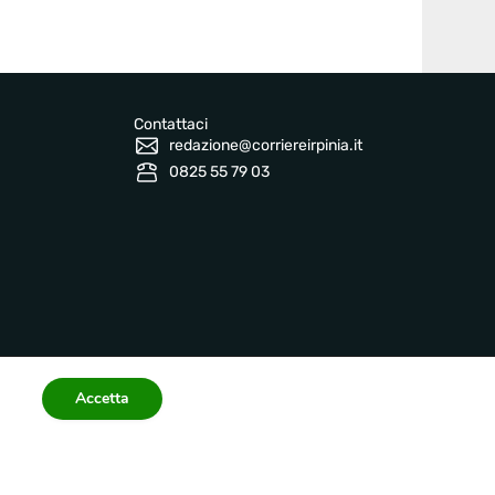
Contattaci
redazione@corriereirpinia.it
0825 55 79 03
Accetta