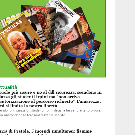
ttualità
cuole più sicure e no al ddl sicurezza, scendono in
iazza gli studenti irpini ma “non arriva
’autorizzazione al percorso richiesto”. L’amarezza:
osì si limita la nostra libertà
endono in piazza gli studenti irpini, decisi a far sentire la loro voce.
n nascondono la loro amarezza “In seguito…
erra di Pratola, 5 incendi simultanei: fiamme