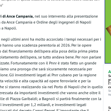
to”
ri di Ance Campania,
nel suo intervento alla presentazione
ta da Ance Campania e Ordine degli ingegneri di Napoli
a a Napoli.
negli ultimi anni ha molto accorciato i tempi necessari per i
 che hanno una scadenza perentoria al 2026. Per le opere
o dal finanziamento dell’opera alla posa della prima pietra
pletamento dell’opera, se tutto andava bene. Per non parlare
lizzate. Fortunatamente con il Pnnr è stato fatto un grande
hiamo una proroga che sarà sicuramente necessaria per
A
one. Gli investimenti legati al Pnrr cubano per la regione
S
p
ta velocità e alta capacità ad opere ferroviarie e per la
l
che si stanno realizzando sia nel Porto di Napoli che in quello
c
Sc
nteressata da importanti investimenti che vanno anche oltre il
No
alle di Piazza Garibaldi; a Bagnoli si partirà finalmente con la
investimenti per 1,2 miliardi, e investimenti legati
S
occati dal decreto Campi flegrei. E’ importante che il