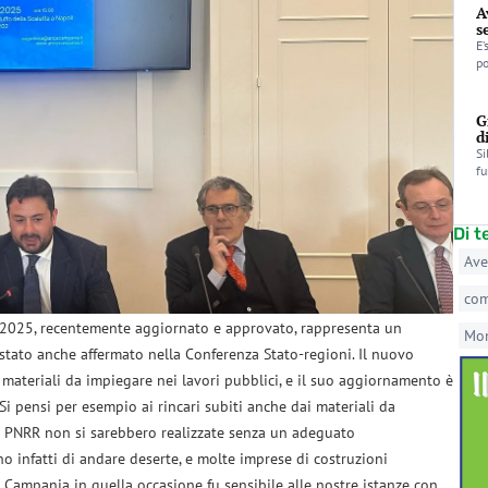
A
s
E’
po
G
d
Si
fu
Di 
Ave
co
 2025, recentemente aggiornato e approvato, rappresenta un
Mo
 stato anche affermato nella Conferenza Stato-regioni. Il nuovo
ei materiali da impiegare nei lavori pubblici, e il suo aggiornamento è
i pensi per esempio ai rincari subiti anche dai materiali da
l PNRR non si sarebbero realizzate senza un adeguato
no infatti di andare deserte, e molte imprese di costruzioni
 Campania in quella occasione fu sensibile alle nostre istanze con