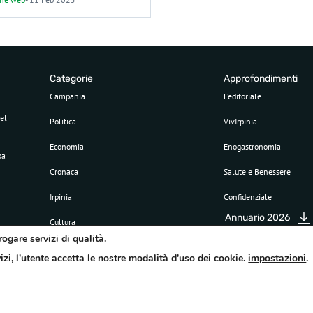
Categorie
Approfondimenti
Campania
L’editoriale
el
Politica
VivIrpinia
Economia
Enogastronomia
pa
Cronaca
Salute e Benessere
Irpinia
Confidenziale
Annuario 2026
Cultura
rogare servizi di qualità.
Sport
vizi, l'utente accetta le nostre modalità d'uso dei cookie.
impostazioni
.
Attualità