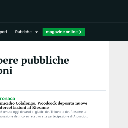
magazine online
port
Rubriche
magazine online
pere pubbliche
oni
ronaca
micidio Colalongo, Woodcock deposita nuove
ntercettazioni al Riesame
 è tenuta oggi davanti ai giudici del Tribunale del Riesame la
scussione del ricorso relativo alla partecipazione di Alduccio…