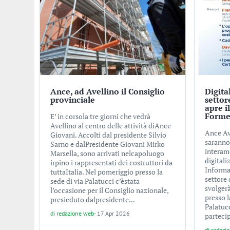
Ance, ad Avellino il Consiglio
Digita
provinciale
settor
apre i
Forme
E’ in corsola tre giorni che vedrà
Avellino al centro delle attività diAnce
Ance Av
Giovani. Accolti dal presidente Silvio
saranno
Sarno e dalPresidente Giovani Mirko
interam
Marsella, sono arrivati nelcapoluogo
digitali
irpino i rappresentati dei costruttori da
Informa
tuttaItalia. Nel pomeriggio presso la
settore 
sede di via Palatucci c’èstata
svolgerà
l’occasione per il Consiglio nazionale,
presso l
presieduto dalpresidente...
Palatucc
di
redazione web
-
17 Apr 2026
partecip
di
redazi