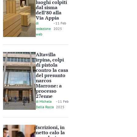
luoghi colpiti
dal sisma
dell’80 alla
Via Appia
di
-
11 Feb
redazione
2025
web
Altavilla
irpina, colpi
di pistola
contro la casa
del presunto
narcos
Marrone: a
processo
27enne
di
Michela
-
11 Feb
Della Rocca
2025
Iscrizioni, in
netto calo la