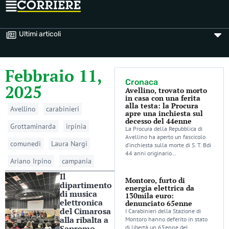
Ultimi articoli
Febbraio 11,
Cronaca
2025
Avellino, trovato morto
in casa con una ferita
alla testa: la Procura
Avellino
carabinieri
apre una inchiesta sul
decesso del 44enne
Grottaminarda
irpinia
La Procura della Repubblica di
Avellino ha aperto un fascicolo
comunedi
Laura Nargi
d’inchiesta sulla morte di S. T. Bdi
44 anni originario…
Ariano Irpino
campania
Il
Montoro, furto di
dipartimento
energia elettrica da
di musica
130mila euro:
elettronica
denunciato 65enne
del Cimarosa
I Carabinieri della Stazione di
alla ribalta a
Montoro hanno deferito in stato
Sanremo
di libertà un 65enne del