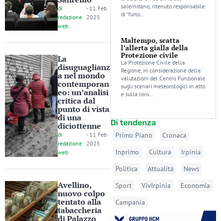
salernitano, ritenuto responsabile
di
-
11 Feb
di “furto…
redazione
2025
web
Maltempo, scatta
l’allerta gialla della
Protezione civile
La
La Protezione Civile della
disuguaglianz
Regione, in considerazione delle
a nel mondo
valutazioni del Centro Funzionale
contemporan
sugli scenari meteorologici in atto
eo: un’analisi
e sulla loro…
critica dal
punto di vista
di una
Di tendenza
diciottenne
di
-
11 Feb
Primo Piano
Cronaca
redazione
2025
Inprimo
Cultura
Irpinia
web
Politica
Attualità
News
Avellino,
Sport
VivIrpinia
Economia
nuovo colpo
tentato alla
Campania
tabaccheria
di Palazzo