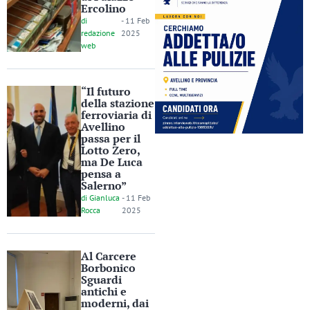
Ercolino
di
-
11 Feb
redazione
2025
web
“Il futuro
della stazione
ferroviaria di
Avellino
passa per il
Lotto Zero,
ma De Luca
pensa a
Salerno”
di
Gianluca
-
11 Feb
Rocca
2025
Al Carcere
Borbonico
Sguardi
antichi e
moderni, dai