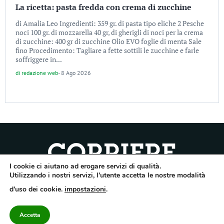
La ricetta: pasta fredda con crema di zucchine
di Amalia Leo Ingredienti: 359 gr. di pasta tipo eliche 2 Pesche
noci 100 gr. di mozzarella 40 gr, di gherigli di noci per la crema
di zucchine: 400 gr di zucchine Olio EVO foglie di menta Sale
fino Procedimento: Tagliare a fette sottili le zucchine e farle
soffriggere in...
di
redazione web
-
8 Ago 2026
I cookie ci aiutano ad erogare servizi di qualità.
Quotidiano dell’Irpinia, a diffusione regionale. Reg. Trib. di Avellino n.7/12 del
Utilizzando i nostri servizi, l'utente accetta le nostre modalità
10/9/2012. Iscritto nel Registro Operatori di Comunicazione al n.7671
d'uso dei cookie.
impostazioni
.
Direttore responsabile Gianni Festa – Corriere srl – Via Annarumma 39/A 83100
Avellino – Cap.Soc. 20.000 € – REA 187346 – PI/CF. Reg. naz. stampa 10218/99
Accetta
Categorie
Approfondimenti
Contattaci