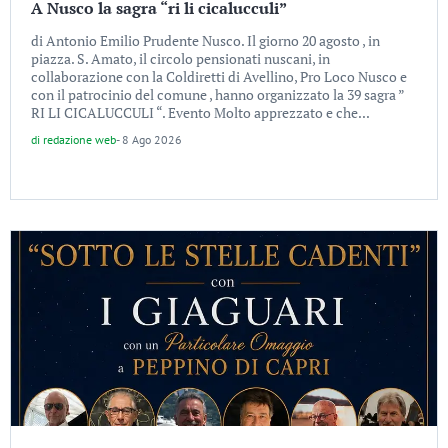
A Nusco la sagra “ri li cicalucculi”
di Antonio Emilio Prudente Nusco. Il giorno 20 agosto , in
piazza. S. Amato, il circolo pensionati nuscani, in
collaborazione con la Coldiretti di Avellino, Pro Loco Nusco e
con il patrocinio del comune , hanno organizzato la 39 sagra ”
RI LI CICALUCCULI “. Evento Molto apprezzato e che...
di
redazione web
-
8 Ago 2026