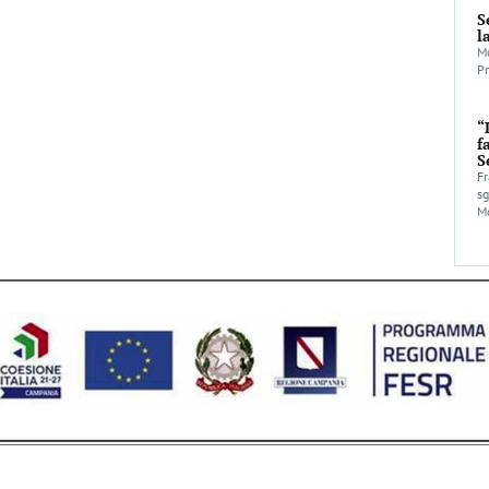
S
l
Mo
Pr
“
f
S
Fr
sg
Mo