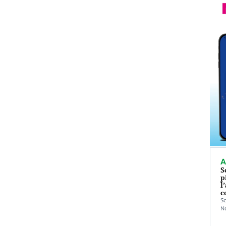
A
S
p
l
c
Sc
No