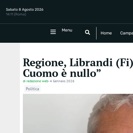
Sabato 8 Agosto 2026
14.11 (Roma)
Menu
Menu
Home
Campania
Politica
E
Home
Campa
Regione, Librandi (Fi
Cuomo è nullo”
di
redazione web
-
4 Gennaio 2026
Politica