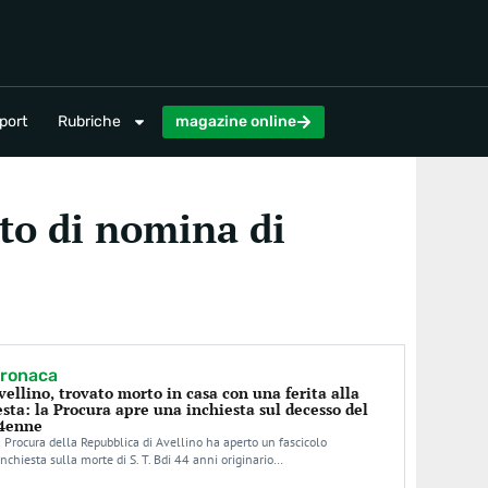
magazine online
port
Rubriche
magazine online
eto di nomina di
ronaca
vellino, trovato morto in casa con una ferita alla
esta: la Procura apre una inchiesta sul decesso del
4enne
 Procura della Repubblica di Avellino ha aperto un fascicolo
inchiesta sulla morte di S. T. Bdi 44 anni originario…