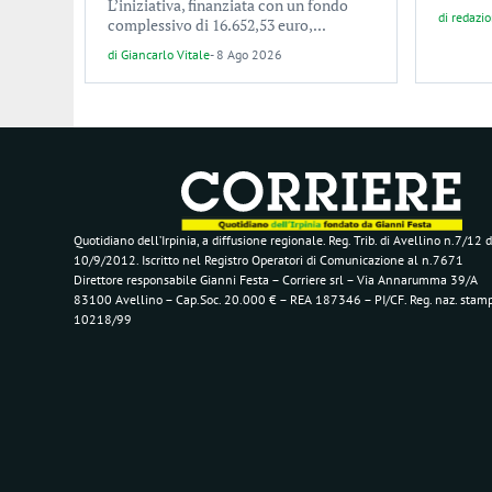
L’iniziativa, finanziata con un fondo
di
redazi
complessivo di 16.652,53 euro,...
di
Giancarlo Vitale
-
8 Ago 2026
Quotidiano dell’Irpinia, a diffusione regionale. Reg. Trib. di Avellino n.7/12 d
10/9/2012. Iscritto nel Registro Operatori di Comunicazione al n.7671
Direttore responsabile Gianni Festa – Corriere srl – Via Annarumma 39/A
83100 Avellino – Cap.Soc. 20.000 € – REA 187346 – PI/CF. Reg. naz. stam
10218/99