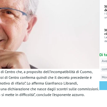
M
d
I 
un
M
c
La
de
Di 
Ave
co
di Centro che, a proposito dell’incompatibilità di Cuomo,
 Noi di Centro conferma quindi che il decreto precedente è
Mo
tivo di rifarlo”. Lo afferma Gianfranco Librandi,
È una dichiarazione che nasce dagli scontri sulle commissioni.
lo si mette in difficoltà”, conclude l’esponente azzurro.