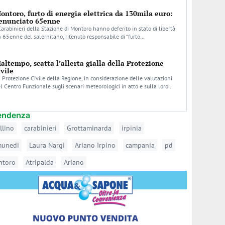
ontoro, furto di energia elettrica da 130mila euro:
enunciato 65enne
Carabinieri della Stazione di Montoro hanno deferito in stato di libertà
 65enne del salernitano, ritenuto responsabile di “furto…
altempo, scatta l’allerta gialla della Protezione
ivile
 Protezione Civile della Regione, in considerazione delle valutazioni
l Centro Funzionale sugli scenari meteorologici in atto e sulla loro…
tendenza
llino
carabinieri
Grottaminarda
irpinia
munedi
Laura Nargi
Ariano Irpino
campania
pd
ntoro
Atripalda
Ariano