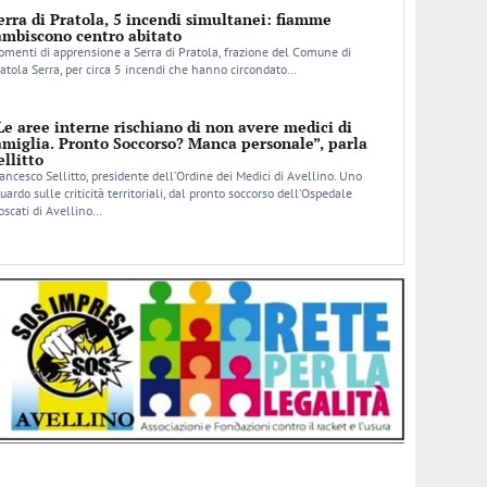
erra di Pratola, 5 incendi simultanei: fiamme
ambiscono centro abitato
menti di apprensione a Serra di Pratola, frazione del Comune di
atola Serra, per circa 5 incendi che hanno circondato…
Le aree interne rischiano di non avere medici di
amiglia. Pronto Soccorso? Manca personale”, parla
ellitto
ancesco Sellitto, presidente dell’Ordine dei Medici di Avellino. Uno
uardo sulle criticità territoriali, dal pronto soccorso dell’Ospedale
scati di Avellino…