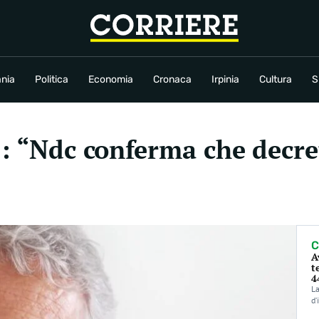
conomia
Cronaca
Irpinia
Cultura
Sport
Rubriche
nia
Politica
Economia
Cronaca
Irpinia
Cultura
S
): “Ndc conferma che decr
C
A
t
4
La
d’