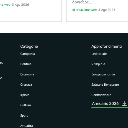
dovrebbe...
one web
-
8 Ago 2026
di
redazione web
-
8 Ago 2026
Categorie
Approfondimenti
Campania
L’editoriale
el
Politica
VivIrpinia
Economia
Enogastronomia
pa
Cronaca
Salute e Benessere
Irpinia
Confidenziale
Annuario 2026
Cultura
Sport
Attualità