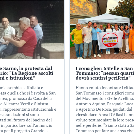
 Sarno, la protesta dal
I consiglieri 5Stelle a San
orio: “La Regione ascolti
Tommaso: “nessun quarti
ni e istituzioni”
dovrà sentirsi periferia”
un’assemblea affollata e
Hanno voluto incontrare i cittad
ata quella che si è svolta a San
San Tommaso i consiglieri com
meo, promossa da Casa della
del Movimento 5Stelle Avellino.
 e Alleanza Verdi e Sinistra.
Antonio Aquino, Pasquale Luca
i, rappresentanti istituzionali e
e Agostino De Rosa, guidati dal
 e associazioni si sono
vicesindaco Anna D’Aliasi hann
ati sul futuro del bacino del
voluto testimoniare la loro pre
 in particolare, sull’annuncio
nelle periferie: “Siamo stati a S
ra per il progetto Grande...
Tommaso per fare una cosa che 