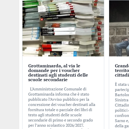
Grottaminarda, al via le
Grande
domande per i voucher
territ
destinati agli studenti delle
cittadi
scuole secondarie
È stata 
L’Amministrazione Comunale di
partecip
Grottaminarda informa che è stato
Bartolo
pubblicato l’Avviso pubblico per la
Sinistra
concessione dei voucher destinati alla
Cittadin
fornitura totale o parziale dei libri di
politici
testo agli studenti delle scuole
confront
secondarie di primo e secondo grado
Sarno e,
per l’anno scolastico 2026/2027.
della ga