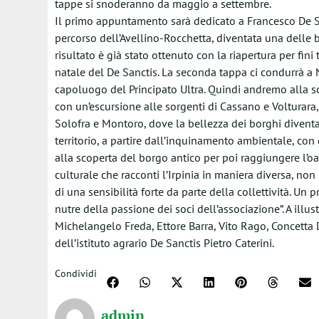
tappe si snoderanno da maggio a settembre.
Il primo appuntamento sarà dedicato a Francesco De Sanc
percorso dell’Avellino-Rocchetta, diventata una delle b
risultato è già stato ottenuto con la riapertura per fini
natale del De Sanctis. La seconda tappa ci condurrà a 
capoluogo del Principato Ultra. Quindi andremo alla sc
con un’escursione alle sorgenti di Cassano e Volturara,
Solofra e Montoro, dove la bellezza dei borghi divent
territorio, a partire dall’inquinamento ambientale, co
alla scoperta del borgo antico per poi raggiungere l’oa
culturale che racconti l’Irpinia in maniera diversa, n
di una sensibilità forte da parte della collettività. Un 
nutre della passione dei soci dell’associazione”. A illu
Michelangelo Freda, Ettore Barra, Vito Rago, Concetta D
dell’istituto agrario De Sanctis Pietro Caterini.
Condividi
admin