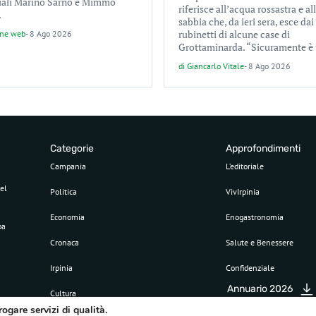
iali Marino Sarno e Mimmo
riferisce all’acqua rossastra e al
.
sabbia che, da ieri sera, esce dai
rubinetti di alcune case di
one web
-
8 Ago 2026
Grottaminarda. “Sicuramente è 
di
Giancarlo Vitale
-
8 Ago 2026
Categorie
Approfondimenti
Campania
L’editoriale
el
Politica
VivIrpinia
Economia
Enogastronomia
pa
Cronaca
Salute e Benessere
Irpinia
Confidenziale
Annuario 2026
Cultura
rogare servizi di qualità.