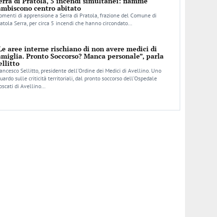
erra di Pratola, 5 incendi simultanei: fiamme
ambiscono centro abitato
menti di apprensione a Serra di Pratola, frazione del Comune di
atola Serra, per circa 5 incendi che hanno circondato…
Le aree interne rischiano di non avere medici di
amiglia. Pronto Soccorso? Manca personale”, parla
ellitto
ancesco Sellitto, presidente dell’Ordine dei Medici di Avellino. Uno
uardo sulle criticità territoriali, dal pronto soccorso dell’Ospedale
scati di Avellino…