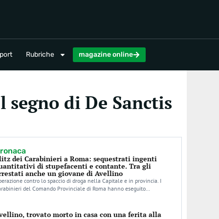
magazine online
port
Rubriche
magazine online
el segno di De Sanctis
ronaca
litz dei Carabinieri a Roma: sequestrati ingenti
uantitativi di stupefacenti e contante. Tra gli
rrestati anche un giovane di Avellino
erazione contro lo spaccio di droga nella Capitale e in provincia. I
arabinieri del Comando Provinciale di Roma hanno eseguito…
vellino, trovato morto in casa con una ferita alla