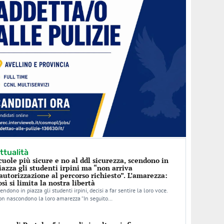
ttualità
cuole più sicure e no al ddl sicurezza, scendono in
iazza gli studenti irpini ma “non arriva
’autorizzazione al percorso richiesto”. L’amarezza:
osì si limita la nostra libertà
endono in piazza gli studenti irpini, decisi a far sentire la loro voce.
n nascondono la loro amarezza “In seguito…