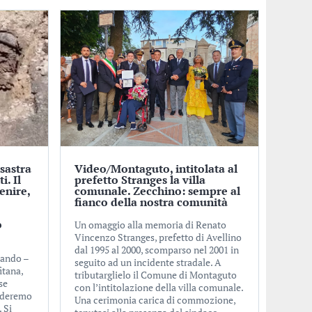
sastra
Video/Montaguto, intitolata al
i. Il
prefetto Stranges la villa
enire,
comunale. Zecchino: sempre al
fianco della nostra comunità
o
Un omaggio alla memoria di Renato
Vincenzo Stranges, prefetto di Avellino
dal 1995 al 2000, scomparso nel 2001 in
cando –
seguito ad un incidente stradale. A
itana,
tributarglielo il Comune di Montaguto
se
con l’intitolazione della villa comunale.
erderemo
Una cerimonia carica di commozione,
 Si