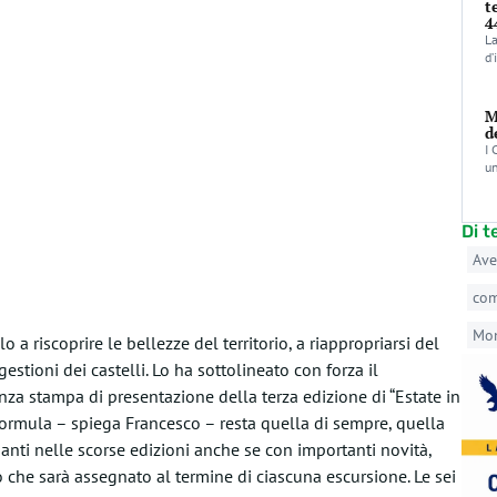
t
4
La
d’
M
d
I 
un
Di 
Ave
co
Mo
o a riscoprire le bellezze del territorio, a riappropriarsi del
estioni dei castelli. Lo ha sottolineato con forza il
enza stampa di presentazione della terza edizione di “Estate in
“La formula – spiega Francesco – resta quella di sempre, quella
panti nelle scorse edizioni anche se con importanti novità,
che sarà assegnato al termine di ciascuna escursione. Le sei