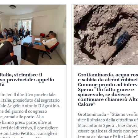
talia, si riunisce il
Grottaminarda, acqua ros
ivo provinciale: appello
e sabbia da alcuni rubinett
ità
Comune pronto ad interv
Spera: “Un fatto grave e
spiacevole, se dovesse
nito ieri il direttivo provinciale
continuare chiamerò Alt
 Italia, presieduto dal segretario
Calore”
iale Angelo Antonio D’Agostino.
ne del giorno il congresso
Grottaminarda – “Stiamo verifi
e, ormai alle porte. Alla
dice il sindaco della cittadina uf
 hanno preso parte, oltre ai
Marcantonio Spera -. E se doves
ti del direttivo, il consigliere
essere qualcosa di serio non p
e on. Livio Petitto, i consiglieri
tempo a chiamare l’Alto Calore”.