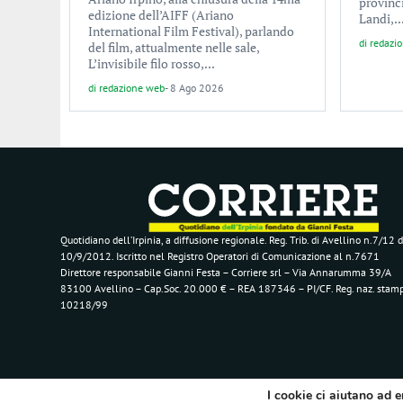
provinc
edizione dell’AIFF (Ariano
Landi,..
International Film Festival), parlando
di
redazi
del film, attualmente nelle sale,
L’invisibile filo rosso,...
di
redazione web
-
8 Ago 2026
Quotidiano dell’Irpinia, a diffusione regionale. Reg. Trib. di Avellino n.7/12 d
10/9/2012. Iscritto nel Registro Operatori di Comunicazione al n.7671
Direttore responsabile Gianni Festa – Corriere srl – Via Annarumma 39/A
83100 Avellino – Cap.Soc. 20.000 € – REA 187346 – PI/CF. Reg. naz. stam
10218/99
I cookie ci aiutano ad e