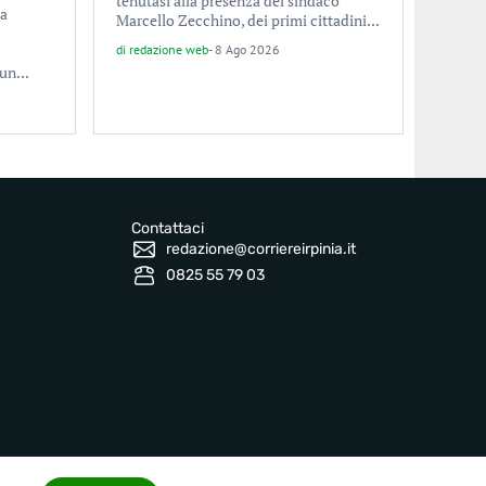
tenutasi alla presenza del sindaco
la
Marcello Zecchino, dei primi cittadini...
di
redazione web
-
8 Ago 2026
un...
Contattaci
redazione@corriereirpinia.it
0825 55 79 03