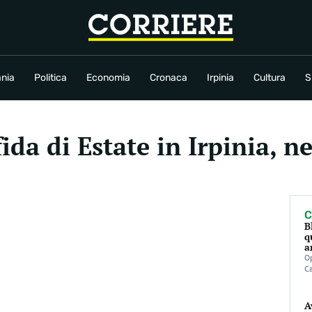
conomia
Cronaca
Irpinia
Cultura
Sport
Rubriche
nia
Politica
Economia
Cronaca
Irpinia
Cultura
S
ida di Estate in Irpinia, n
C
B
q
a
Op
C
A