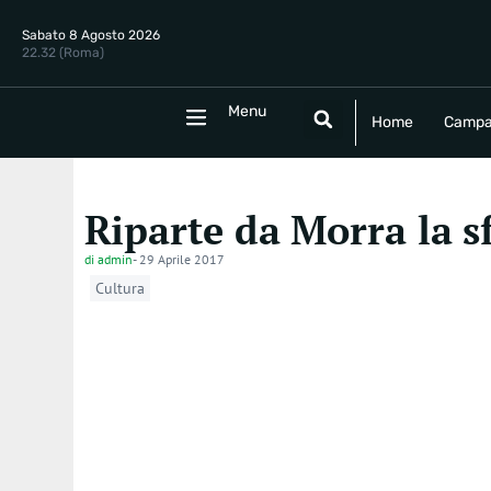
Sabato 8 Agosto 2026
22.32 (Roma)
Menu
Menu
Home
Campania
Politica
E
Home
Campa
Riparte da Morra la sf
di
admin
-
29 Aprile 2017
Cultura