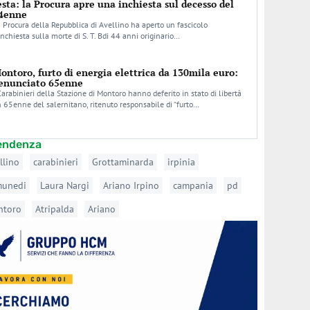
esta: la Procura apre una inchiesta sul decesso del
4enne
 Procura della Repubblica di Avellino ha aperto un fascicolo
inchiesta sulla morte di S. T. Bdi 44 anni originario…
ontoro, furto di energia elettrica da 130mila euro:
enunciato 65enne
Carabinieri della Stazione di Montoro hanno deferito in stato di libertà
 65enne del salernitano, ritenuto responsabile di “furto…
tendenza
llino
carabinieri
Grottaminarda
irpinia
munedi
Laura Nargi
Ariano Irpino
campania
pd
ntoro
Atripalda
Ariano