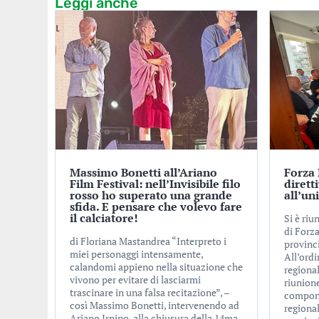
Leggi anche
Massimo Bonetti all’Ariano
Forza I
Film Festival: nell’Invisibile filo
dirett
rosso ho superato una grande
all’un
sfida. E pensare che volevo fare
il calciatore!
Si è riu
di Forza
di Floriana Mastandrea “Interpreto i
provinc
miei personaggi intensamente,
All’ordi
calandomi appieno nella situazione che
regional
vivono per evitare di lasciarmi
riunione
trascinare in una falsa recitazione”, –
componen
così Massimo Bonetti, intervenendo ad
regional
Ariano Irpino, alla chiusura della 14ma