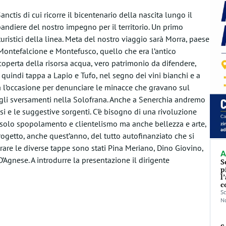
tis di cui ricorre il bicentenario della nascita lungo il
andiere del nostro impegno per il territorio. Un primo
 turistici della linea. Meta del nostro viaggio sarà Morra, paese
Montefalcione e Montefusco, quello che era l’antico
operta della risorsa acqua, vero patrimonio da difendere,
 quindi tappa a Lapio e Tufo, nel segno dei vini bianchi e a
a l’occasione per denunciare le minacce che gravano sul
n gli sversamenti nella Solofrana. Anche a Senerchia andremo
si e le suggestive sorgenti. C’è bisogno di una rivoluzione
on solo spopolamento e clientelismo ma anche bellezza e arte,
progetto, anche quest’anno, del tutto autofinanziato che si
strare le diverse tappe sono stati Pina Meriano, Dino Giovino,
A
’Agnese. A introdurre la presentazione il dirigente
S
p
l
c
Sc
No