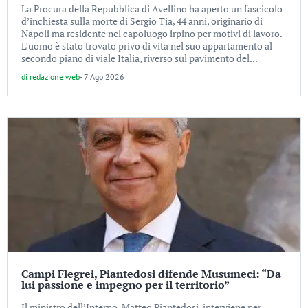
La Procura della Repubblica di Avellino ha aperto un fascicolo
d’inchiesta sulla morte di Sergio Tia, 44 anni, originario di
Napoli ma residente nel capoluogo irpino per motivi di lavoro.
L’uomo è stato trovato privo di vita nel suo appartamento al
secondo piano di viale Italia, riverso sul pavimento del...
di
redazione web
-
7 Ago 2026
Campi Flegrei, Piantedosi difende Musumeci: “Da
lui passione e impegno per il territorio”
Il ministro dell’Interno, Matteo Piantedosi, interviene per