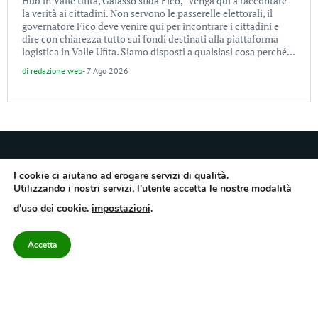
Hub in Valle Ufita, Galasso sfida Fico, “venga qui a raccontare
la verità ai cittadini. Non servono le passerelle elettorali, il
governatore Fico deve venire qui per incontrare i cittadini e
dire con chiarezza tutto sui fondi destinati alla piattaforma
logistica in Valle Ufita. Siamo disposti a qualsiasi cosa perché...
di
redazione web
-
7 Ago 2026
I cookie ci aiutano ad erogare servizi di qualità.
Utilizzando i nostri servizi, l'utente accetta le nostre modalità
Quotidiano dell’Irpinia, a diffusione regionale. Reg. Trib. di Avellino n.7/12 del
d'uso dei cookie.
impostazioni
.
10/9/2012. Iscritto nel Registro Operatori di Comunicazione al n.7671
Direttore responsabile Gianni Festa – Corriere srl – Via Annarumma 39/A 83100
Avellino – Cap.Soc. 20.000 € – REA 187346 – PI/CF. Reg. naz. stampa 10218/99
Accetta
Categorie
Approfondimenti
Contattaci
redazione@corriereirp
Campania
L’editoriale
0825 55 79 03
Politica
VivIrpinia