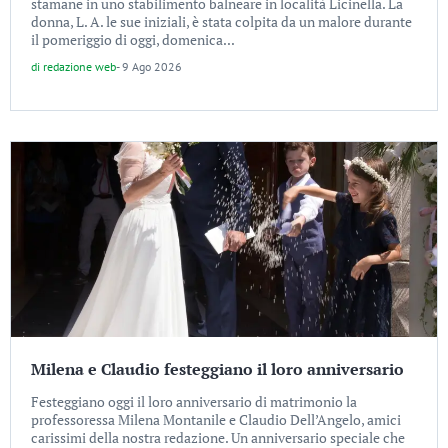
stamane in uno stabilimento balneare in località Licinella. La
donna, L. A. le sue iniziali, è stata colpita da un malore durante
il pomeriggio di oggi, domenica...
di
redazione web
-
9 Ago 2026
Milena e Claudio festeggiano il loro anniversario
Festeggiano oggi il loro anniversario di matrimonio la
professoressa Milena Montanile e Claudio Dell’Angelo, amici
carissimi della nostra redazione. Un anniversario speciale che