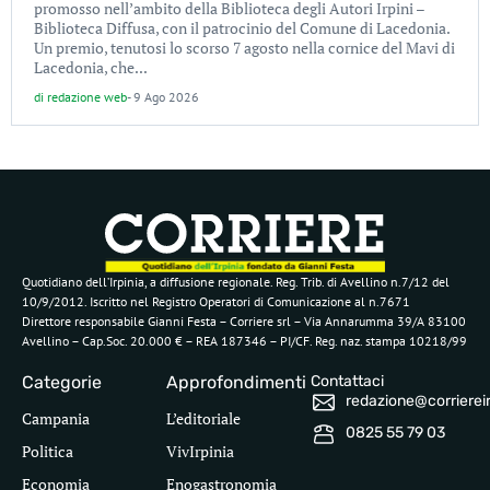
promosso nell’ambito della Biblioteca degli Autori Irpini –
Biblioteca Diffusa, con il patrocinio del Comune di Lacedonia.
Un premio, tenutosi lo scorso 7 agosto nella cornice del Mavi di
Lacedonia, che...
di
redazione web
-
9 Ago 2026
Quotidiano dell’Irpinia, a diffusione regionale. Reg. Trib. di Avellino n.7/12 del
10/9/2012. Iscritto nel Registro Operatori di Comunicazione al n.7671
Direttore responsabile Gianni Festa – Corriere srl – Via Annarumma 39/A 83100
Avellino – Cap.Soc. 20.000 € – REA 187346 – PI/CF. Reg. naz. stampa 10218/99
Categorie
Approfondimenti
Contattaci
redazione@corriereirp
Campania
L’editoriale
0825 55 79 03
Politica
VivIrpinia
Economia
Enogastronomia