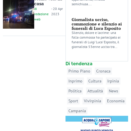
casa
semichiusa….
di
-
20 Apr
redazione
2023
Giornalista ucciso,
web
commozione e silenzio ai
funerali di Luca Esposito
Silenzio, dolore e lacrime: una
folla commossa ha partecipato ai
funerali di Luigi ‘Luca’ Esposito, il
giornalista 53enne ucciso tra…
Di tendenza
Primo Piano
Cronaca
Inprimo
Cultura
Irpinia
Politica
Attualità
News
Sport
VivIrpinia
Economia
Campania