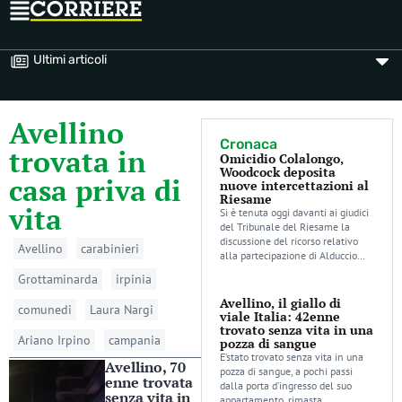
Ultimi articoli
Avellino
Cronaca
trovata in
Omicidio Colalongo,
Woodcock deposita
casa priva di
nuove intercettazioni al
Riesame
vita
Si è tenuta oggi davanti ai giudici
del Tribunale del Riesame la
discussione del ricorso relativo
Avellino
carabinieri
alla partecipazione di Alduccio…
Grottaminarda
irpinia
Avellino, il giallo di
comunedi
Laura Nargi
viale Italia: 42enne
trovato senza vita in una
Ariano Irpino
campania
pozza di sangue
E’stato trovato senza vita in una
Avellino, 70
pozza di sangue, a pochi passi
enne trovata
dalla porta d’ingresso del suo
senza vita in
appartamento, rimasta