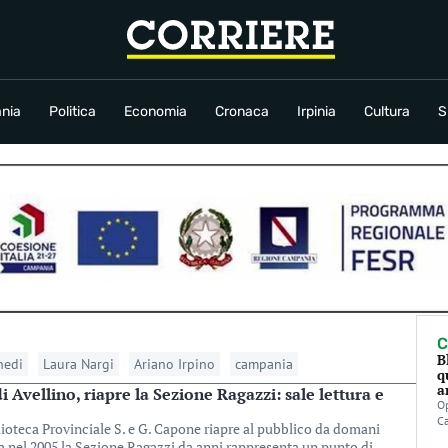
conomia
Cronaca
Irpinia
Cultura
Sport
Rubriche
nia
Politica
Economia
Cronaca
Irpinia
Cultura
S
C
B
edi
Laura Nargi
Ariano Irpino
campania
q
a
i Avellino, riapre la Sezione Ragazzi: sale lettura e
Op
C
ioteca Provinciale S. e G. Capone riapre al pubblico da domani
a nel 2005 la Sezione Ragazzi da anni rappresenta un punto di