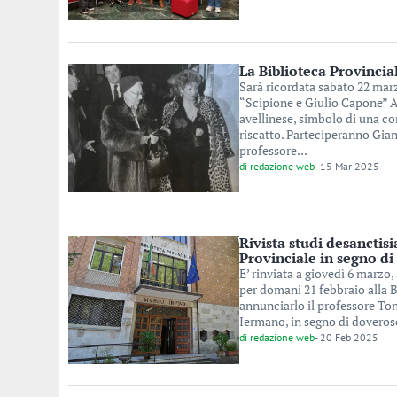
La Biblioteca Provincia
Sarà ricordata sabato 22 marzo
“Scipione e Giulio Capone” An
avellinese, simbolo di una c
riscatto. Parteciperanno Gian
professore...
di
redazione web
-
15 Mar 2025
Rivista studi desanctisi
Provinciale in segno d
E’ rinviata a giovedì 6 marzo, 
per domani 21 febbraio alla B
annunciarlo il professore Toni
Iermano, in segno di doveros
di
redazione web
-
20 Feb 2025