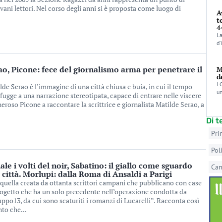
vani lettori. Nel corso degli anni si è proposta come luogo di
A
t
4
La
d’
o, Picone: fece del giornalismo arma per penetrare il
M
d
I 
de Serao è l’immagine di una città chiusa e buia, in cui il tempo
un
fugge a una narrazione stereotipata, capace di entrare nelle viscere
eneroso Picone a raccontare la scrittrice e giornalista Matilde Serao, a
Di 
Pri
Pol
ale i volti del noir, Sabatino: il giallo come sguardo
Ca
 città. Morlupi: dalla Roma di Ansaldi a Parigi
o quella creata da ottanta scrittori campani che pubblicano con case
progetto che ha un solo precedente nell’operazione condotta da
po13, da cui sono scaturiti i romanzi di Lucarelli”. Racconta così
to che...