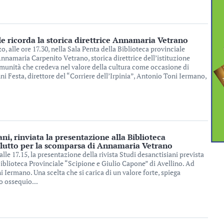
le ricorda la storica direttrice Annamaria Vetrano
, alle ore 17.30, nella Sala Penta della Biblioteca provinciale
namaria Carpenito Vetrano, storica direttrice dell’istituzione
omunità che credeva nel valore della cultura come occasione di
ni Festa, direttore del “Corriere dell’Irpinia”, Antonio Toni Iermano,
ani, rinviata la presentazione alla Biblioteca
i lutto per la scomparsa di Annamaria Vetrano
alle 17.15, la presentazione della rivista Studi desanctisiani prevista
iblioteca Provinciale “Scipione e Giulio Capone” di Avellino. Ad
 Iermano. Una scelta che si carica di un valore forte, spiega
o ossequio...