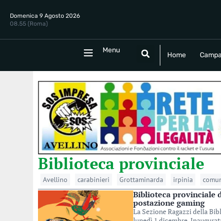
Domenica 9 Agosto 2026
08.55 (Roma)
Menu
Menu
Home
Campania
Politica
E
Home
Campa
Biblioteca provinciale
Avellino
carabinieri
Grottaminarda
irpinia
comun
Biblioteca provinciale d
postazione gaming
La Sezione Ragazzi della Bibl
lunedì 1 dicembre. Inaugurat