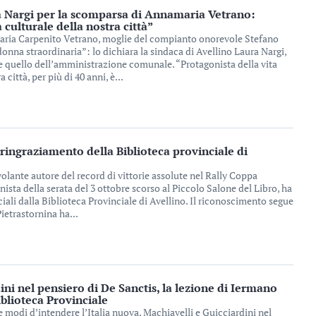
a Nargi per la scomparsa di Annamaria Vetrano:
 culturale della nostra città”
ria Carpenito Vetrano, moglie del compianto onorevole Stefano
onna straordinaria”: lo dichiara la sindaca di Avellino Laura Nargi,
e quello dell’amministrazione comunale. “Protagonista della vita
 città, per più di 40 anni, è...
 ringraziamento della Biblioteca provinciale di
volante autore del record di vittorie assolute nel Rally Coppa
nista della serata del 3 ottobre scorso al Piccolo Salone del Libro, ha
ciali dalla Biblioteca Provinciale di Avellino. Il riconoscimento segue
Pietrastornina ha...
ini nel pensiero di De Sanctis, la lezione di Iermano
iblioteca Provinciale
e modi d’intendere l’Italia nuova. Machiavelli e Guicciardini nel