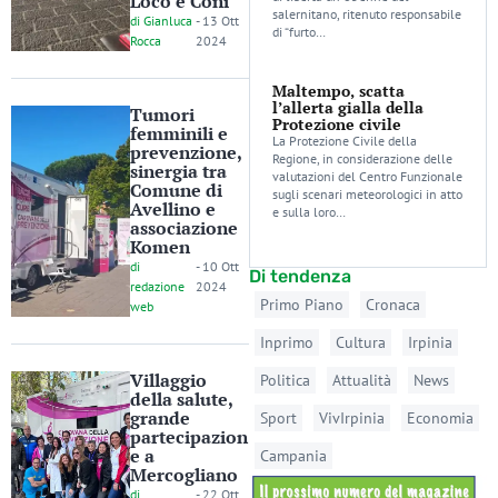
Loco e Coni
salernitano, ritenuto responsabile
di
Gianluca
-
13 Ott
di “furto…
Rocca
2024
Maltempo, scatta
l’allerta gialla della
Tumori
Protezione civile
femminili e
La Protezione Civile della
prevenzione,
Regione, in considerazione delle
sinergia tra
valutazioni del Centro Funzionale
Comune di
sugli scenari meteorologici in atto
Avellino e
e sulla loro…
associazione
Komen
di
-
10 Ott
Di tendenza
redazione
2024
Primo Piano
Cronaca
web
Inprimo
Cultura
Irpinia
Villaggio
Politica
Attualità
News
della salute,
grande
Sport
VivIrpinia
Economia
partecipazion
e a
Campania
Mercogliano
di
-
22 Ott