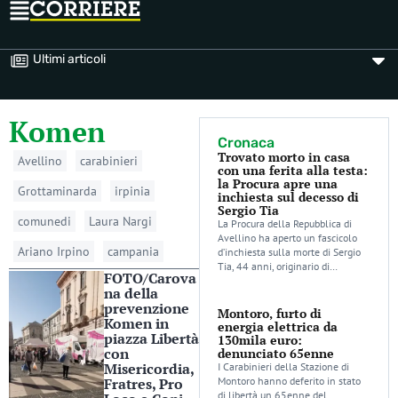
Ultimi articoli
Komen
Cronaca
Trovato morto in casa
Avellino
carabinieri
con una ferita alla testa:
la Procura apre una
Grottaminarda
irpinia
inchiesta sul decesso di
Sergio Tia
comunedi
Laura Nargi
La Procura della Repubblica di
Avellino ha aperto un fascicolo
Ariano Irpino
campania
d’inchiesta sulla morte di Sergio
Tia, 44 anni, originario di…
FOTO/Carova
na della
prevenzione
Montoro, furto di
Komen in
energia elettrica da
piazza Libertà
130mila euro:
con
denunciato 65enne
Misericordia,
I Carabinieri della Stazione di
Fratres, Pro
Montoro hanno deferito in stato
di libertà un 65enne del