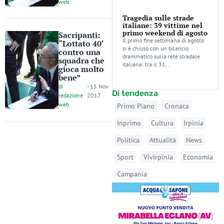
web
Tragedia sulle strade
italiane: 39 vittime nel
primo weekend di agosto
Sacripanti:
Il primo fine settimana di agosto
“Lottato 40′
si è chiuso con un bilancio
contro una
drammatico sulla rete stradale
squadra che
italiana: tra il 31…
gioca molto
bene”
di
-
15 Nov
Di tendenza
redazione
2017
web
Primo Piano
Cronaca
Inprimo
Cultura
Irpinia
Politica
Attualità
News
Sport
VivIrpinia
Economia
Campania