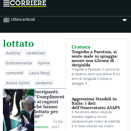
Ultimi articoli
lottato
Cronaca
Tragedia a Paestum, si
Avellino
carabinieri
sente male in spiaggia:
muore una 62enne di
Grottaminarda
irpinia
Atripalda
Tragedia a Paestum, in provincia
comunedi
Laura Nargi
di Salerno, dove una donna di 62
anni di Atripalda è morta in
Ariano Irpino
campania
spiaggia. Il…
Sacripanti:
“Compliment
Aggressioni Stradali in
i ai ragazzi
Italia: i dati
che hanno
dell’Osservatorio ASAPS
lottato per
Il fenomeno della violenza
50′”
stradale legato a liti tra
conducenti per motivi di viabilità
di
-
21 Dic
è in forte crescita nel nostro…
redazione
2017