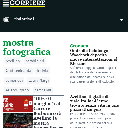
Ultimi articoli
mostra
Cronaca
fotografica
Omicidio Colalongo,
Woodcock deposita
nuove intercettazioni al
Avellino
carabinieri
Riesame
Si è tenuta oggi davanti ai giudici
Grottaminarda
irpinia
del Tribunale del Riesame la
discussione del ricorso relativo
comunedi
Laura Nargi
alla partecipazione di Alduccio…
Ariano Irpino
campania
Avellino, il giallo di
“Oltre il
viale Italia: 42enne
margine”: al
trovato senza vita in una
Carcere
pozza di sangue
Borbonico di
E’stato trovato senza vita in una
Avellino la
pozza di sangue, a pochi passi
mostra
dalla porta d’ingresso del suo
fotografica su
appartamento, rimasta