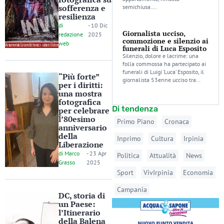
sofferenza e
semichiusa….
resilienza
di
-
10 Dic
Giornalista ucciso,
redazione
2025
commozione e silenzio ai
web
funerali di Luca Esposito
Silenzio, dolore e lacrime: una
folla commossa ha partecipato ai
funerali di Luigi ‘Luca’ Esposito, il
“Più forte”
giornalista 53enne ucciso tra…
per i diritti:
una mostra
fotografica
Di tendenza
per celebrare
l’80esimo
Primo Piano
Cronaca
anniversario
della
Inprimo
Cultura
Irpinia
Liberazione
di
Marco
-
23 Apr
Politica
Attualità
News
Grasso
2025
Sport
VivIrpinia
Economia
Campania
DC, storia di
un Paese:
l’Itinerario
della Balena