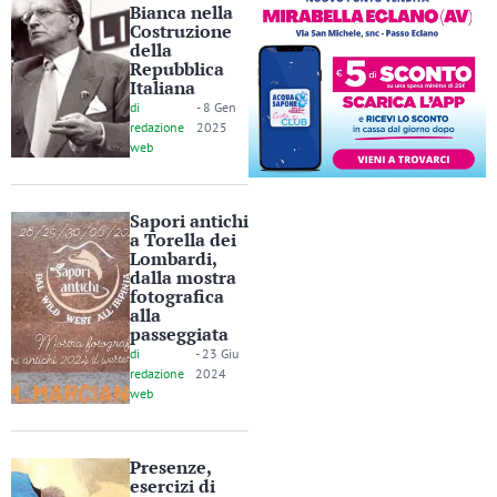
Bianca nella
Costruzione
della
Repubblica
Italiana
di
-
8 Gen
redazione
2025
web
Sapori antichi
a Torella dei
Lombardi,
dalla mostra
fotografica
alla
passeggiata
di
-
23 Giu
redazione
2024
web
Presenze,
esercizi di