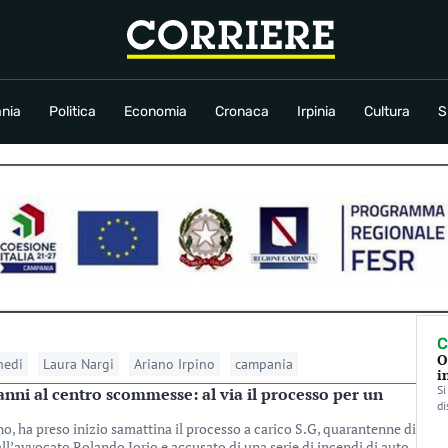
conomia
Cronaca
Irpinia
Cultura
Sport
Rubriche
nia
Politica
Economia
Cronaca
Irpinia
Cultura
S
C
O
edi
Laura Nargi
Ariano Irpino
campania
i
Si
danni al centro scommesse: al via il processo per un
di
no, ha preso inizio samattina il processo a carico S.G, quarantenne di
all’avvocato Rolando Iorio e accusato di una serie di incendi di auto