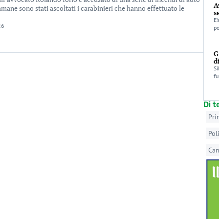
A
amane sono stati ascoltati i carabinieri che hanno effettuato le
s
E’
26
po
G
d
Si
fu
Di 
Pri
Pol
Ca