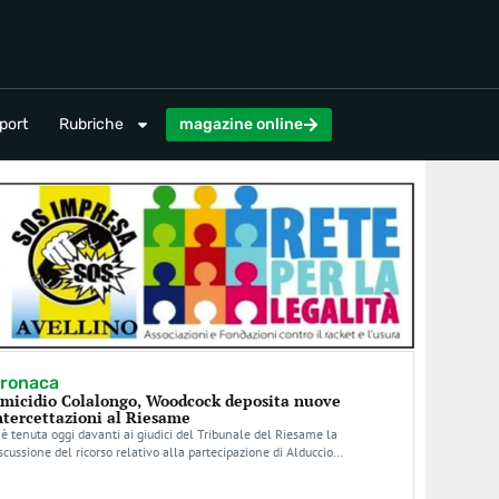
magazine online
port
Rubriche
magazine online
ronaca
micidio Colalongo, Woodcock deposita nuove
ntercettazioni al Riesame
 è tenuta oggi davanti ai giudici del Tribunale del Riesame la
scussione del ricorso relativo alla partecipazione di Alduccio…