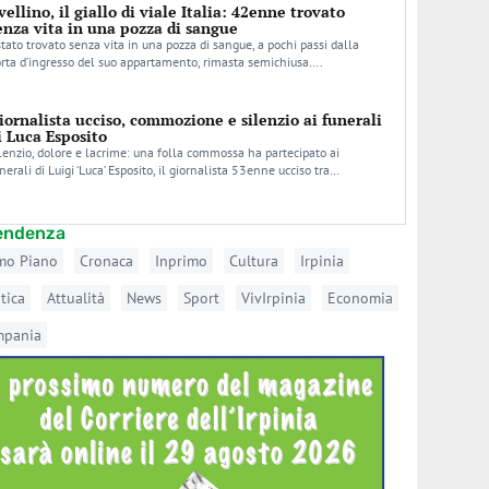
vellino, il giallo di viale Italia: 42enne trovato
enza vita in una pozza di sangue
stato trovato senza vita in una pozza di sangue, a pochi passi dalla
rta d’ingresso del suo appartamento, rimasta semichiusa….
iornalista ucciso, commozione e silenzio ai funerali
i Luca Esposito
lenzio, dolore e lacrime: una folla commossa ha partecipato ai
nerali di Luigi ‘Luca’ Esposito, il giornalista 53enne ucciso tra…
tendenza
mo Piano
Cronaca
Inprimo
Cultura
Irpinia
itica
Attualità
News
Sport
VivIrpinia
Economia
mpania