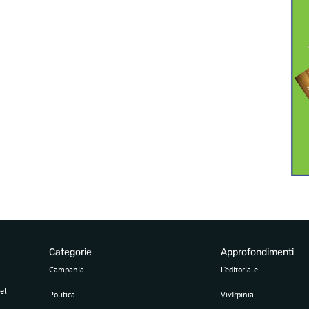
Categorie
Approfondimenti
Campania
L’editoriale
el
Politica
VivIrpinia