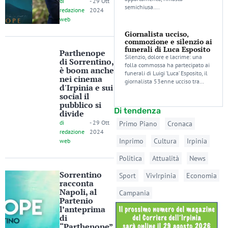
di
-
29 Ott
semichiusa….
redazione
2024
web
Giornalista ucciso,
commozione e silenzio ai
funerali di Luca Esposito
Parthenope
Silenzio, dolore e lacrime: una
di Sorrentino,
folla commossa ha partecipato ai
è boom anche
funerali di Luigi ‘Luca’ Esposito, il
nei cinema
giornalista 53enne ucciso tra…
d'Irpinia e sui
social il
pubblico si
Di tendenza
divide
di
-
29 Ott
Primo Piano
Cronaca
redazione
2024
Inprimo
Cultura
Irpinia
web
Politica
Attualità
News
Sorrentino
Sport
VivIrpinia
Economia
racconta
Napoli, al
Campania
Partenio
l’anteprima
di
“Parthenope”