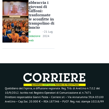
abbraccia i
giovani di
Giffoni:
trasformate
le sconfitte in
trampolino di
lancio
di
-
21 Lug
redazione
2024
web
Quotidiano dell’Irpinia, a diffusione regionale. Reg. Trib. di Avellino n.7/12 del
10/9/2012. Iscritto nel Registro Operatori di Comunicazione al n.7671
Direttore responsabile Gianni Festa – Corriere srl – Via Annarumma 39/A 83100
Avellino – Cap.Soc. 20.000 € – REA 187346 – PI/CF. Reg. naz. stampa 10218/99