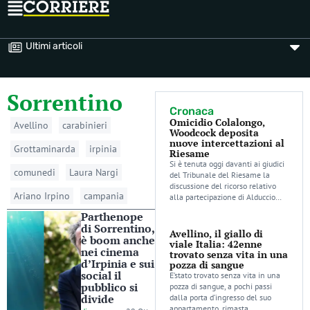
Ultimi articoli
Sorrentino
Cronaca
Omicidio Colalongo,
Avellino
carabinieri
Woodcock deposita
nuove intercettazioni al
Grottaminarda
irpinia
Riesame
Si è tenuta oggi davanti ai giudici
comunedi
Laura Nargi
del Tribunale del Riesame la
discussione del ricorso relativo
Ariano Irpino
campania
alla partecipazione di Alduccio…
Parthenope
di Sorrentino,
Avellino, il giallo di
è boom anche
viale Italia: 42enne
nei cinema
trovato senza vita in una
d’Irpinia e sui
pozza di sangue
social il
E’stato trovato senza vita in una
pubblico si
pozza di sangue, a pochi passi
divide
dalla porta d’ingresso del suo
appartamento, rimasta