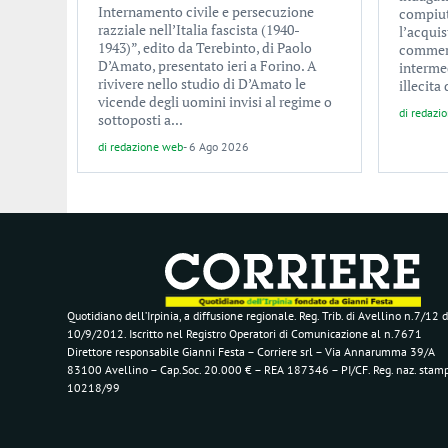
Internamento civile e persecuzione
compiuto
razziale nell’Italia fascista (1940-
l’acquis
1943)”, edito da Terebinto, di Paolo
commerci
D’Amato, presentato ieri a Forino. A
interme
rivivere nello studio di D’Amato le
illecita
vicende degli uomini invisi al regime o
di
redazi
sottoposti a...
di
redazione web
-
6 Ago 2026
Quotidiano dell’Irpinia, a diffusione regionale. Reg. Trib. di Avellino n.7/12 d
10/9/2012. Iscritto nel Registro Operatori di Comunicazione al n.7671
Direttore responsabile Gianni Festa – Corriere srl – Via Annarumma 39/A
83100 Avellino – Cap.Soc. 20.000 € – REA 187346 – PI/CF. Reg. naz. stam
10218/99