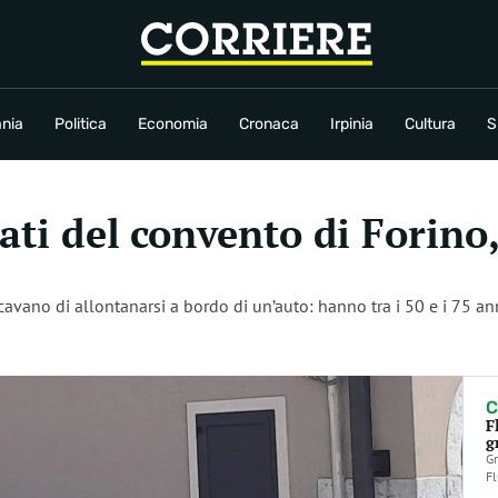
conomia
Cronaca
Irpinia
Cultura
Sport
Rubriche
nia
Politica
Economia
Cronaca
Irpinia
Cultura
S
rati del convento di Forino
rcavano di allontanarsi a bordo di un’auto: hanno tra i 50 e i 75 an
C
F
g
Gr
Fl