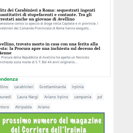
litz dei Carabinieri a Roma: sequestrati ingenti
uantitativi di stupefacenti e contante. Tra gli
rrestati anche un giovane di Avellino
erazione contro lo spaccio di droga nella Capitale e in provincia. I
arabinieri del Comando Provinciale di Roma hanno eseguito…
vellino, trovato morto in casa con una ferita alla
esta: la Procura apre una inchiesta sul decesso del
4enne
 Procura della Repubblica di Avellino ha aperto un fascicolo
inchiesta sulla morte di S. T. Bdi 44 anni originario…
tendenza
llino
carabinieri
Grottaminarda
irpinia
munedi
Laura Nargi
Ariano Irpino
campania
pd
ntoro
Atripalda
Ariano