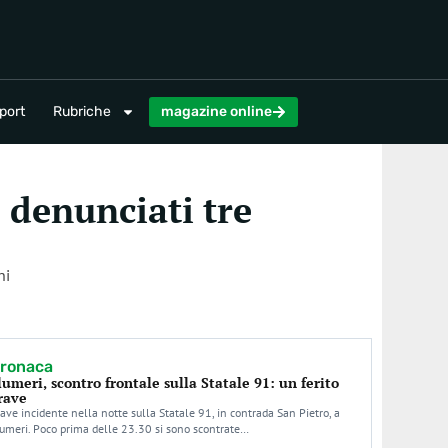
magazine online
port
Rubriche
magazine online
, denunciati tre
ni
ronaca
lumeri, scontro frontale sulla Statale 91: un ferito
rave
ave incidente nella notte sulla Statale 91, in contrada San Pietro, a
umeri. Poco prima delle 23.30 si sono scontrate…