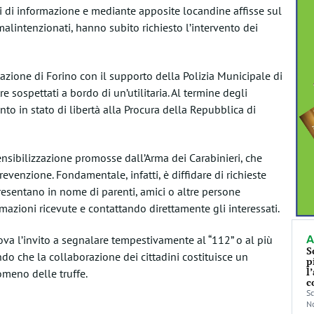
ni di informazione e mediante apposite locandine affisse sul
 malintenzionati, hanno subito richiesto l’intervento dei
tazione di Forino con il supporto della Polizia Municipale di
e sospettati a bordo di un’utilitaria. Al termine degli
ento in stato di libertà alla Procura della Repubblica di
nsibilizzazione promosse dall’Arma dei Carabinieri, che
venzione. Fondamentale, infatti, è diffidare di richieste
esentano in nome di parenti, amici o altre persone
rmazioni ricevute e contattando direttamente gli interessati.
A
ova l’invito a segnalare tempestivamente al “112” o al più
S
do che la collaborazione dei cittadini costituisce un
p
l
omeno delle truffe.
c
Sc
No