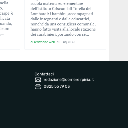
nella
scuola materna ed elementare
o,
dell’istituto Criscuoli di Torella dei
carpe, è
Lombardi: i bambini, accompagnati
licata
dalle insegnanti e dalle educatrici,
tuando,
nonché da una consigliera comunale,
5 euro.
hanno fatto visita alla locale stazione
...
dei carabinieri, portando con sé...
di
redazione web
-
30 Lug 2026
Contattaci
redazione@corriereirpinia.it
0825 55 79 03