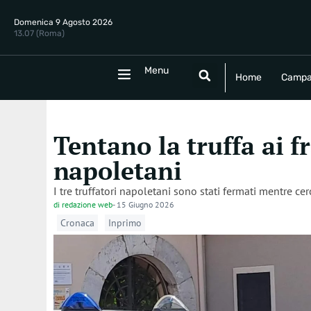
Domenica 9 Agosto 2026
13.07 (Roma)
Menu
Menu
Home
Campania
Politica
E
Home
Campa
Tentano la truffa ai f
napoletani
I tre truffatori napoletani sono stati fermati mentre ce
di
redazione web
-
15 Giugno 2026
Cronaca
Inprimo