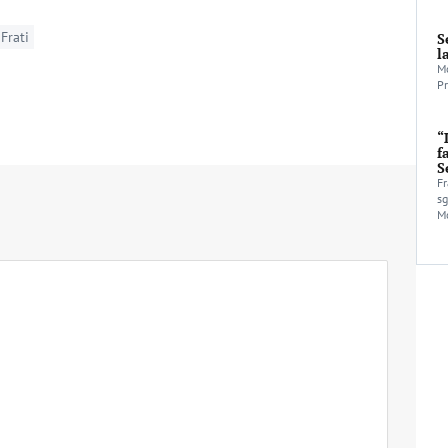
Frati
S
l
Mo
Pr
“
f
S
Fr
sg
Mo