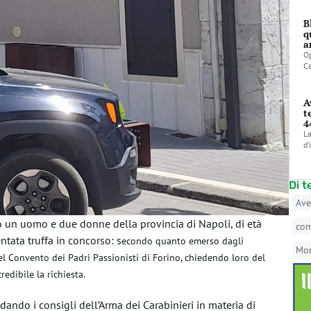
B
q
a
Op
C
A
t
4
La
d’
Di 
Ave
o un uomo e due donne della provincia di Napoli, di età
co
entata truffa in concorso: s
econdo quanto emerso dagli
Mo
del Convento dei Padri Passionisti di Forino, chiedendo loro del
edibile la richiesta.
cordando i consigli dell’Arma dei Carabinieri in materia di