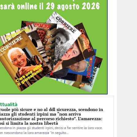
ttualità
cuole più sicure e no al ddl sicurezza, scendono in
iazza gli studenti irpini ma “non arriva
’autorizzazione al percorso richiesto”. L’amarezza:
osì si limita la nostra libertà
endono in piazza gli studenti irpini, decisi a far sentire la loro voce.
n nascondono la loro amarezza “In seguito…