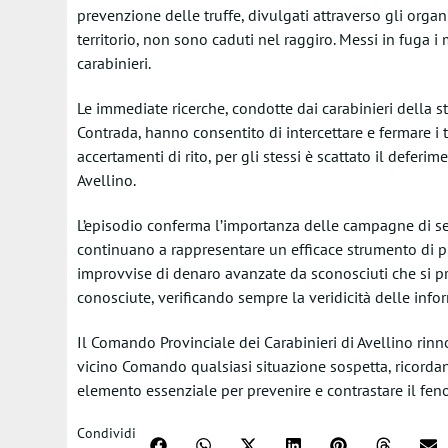
prevenzione delle truffe, divulgati attraverso gli orga
territorio, non sono caduti nel raggiro. Messi in fuga i
carabinieri.
Le immediate ricerche, condotte dai carabinieri della s
Contrada, hanno consentito di intercettare e fermare i tr
accertamenti di rito, per gli stessi è scattato il deferim
Avellino.
L’episodio conferma l’importanza delle campagne di se
continuano a rappresentare un efficace strumento di pre
improvvise di denaro avanzate da sconosciuti che si pr
conosciute, verificando sempre la veridicità delle info
Il Comando Provinciale dei Carabinieri di Avellino rinn
vicino Comando qualsiasi situazione sospetta, ricordan
elemento essenziale per prevenire e contrastare il fen
Condividi