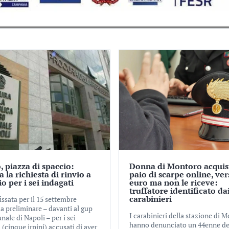
, piazza di spaccio:
Donna di Montoro acquis
a la richiesta di rinvio a
paio di scarpe online, ver
io per i sei indagati
euro ma non le riceve:
truffatore identificato da
carabinieri
fissata per il 15 settembre
a preliminare – davanti al gup
I carabinieri della stazione di 
unale di Napoli – per i sei
hanno denunciato un 44enne de
 (cinque irpini) accusati di aver