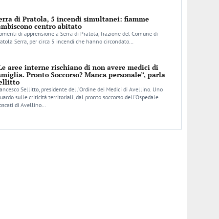
erra di Pratola, 5 incendi simultanei: fiamme
ambiscono centro abitato
menti di apprensione a Serra di Pratola, frazione del Comune di
atola Serra, per circa 5 incendi che hanno circondato…
Le aree interne rischiano di non avere medici di
amiglia. Pronto Soccorso? Manca personale”, parla
ellitto
ancesco Sellitto, presidente dell’Ordine dei Medici di Avellino. Uno
uardo sulle criticità territoriali, dal pronto soccorso dell’Ospedale
scati di Avellino…