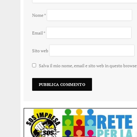
Nome
*
Email
*
Sito web
Salva il mio nome, email e sito web in questo brows