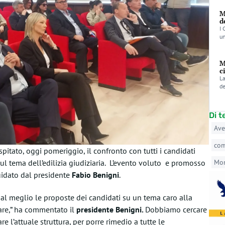
M
d
I 
un
M
c
La
de
Di 
Ave
co
itato, oggi pomeriggio, il confronto con tutti i candidati
l tema dell’edilizia giudiziaria. L’evento voluto e promosso
Mo
uidato dal presidente
Fabio Benigni
.
 al meglio le proposte dei candidati su un tema caro alla
are,” ha commentato il
presidente Benigni.
Dobbiamo cercare
are l’attuale struttura, per porre rimedio a tutte le