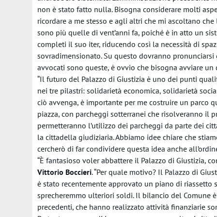
non è stato fatto nulla. Bisogna considerare molti aspe
ricordare a me stesso e agli altri che mi ascoltano che 
sono più quelle di vent’anni fa, poiché è in atto un si
completi il suo iter, riducendo così la necessità di spazi
sovradimensionato. Su questo dovranno pronunciarsi gli
avvocati sono queste, è ovvio che bisogna avviare un d
“Il futuro del Palazzo di Giustizia è uno dei punti qua
nei tre pilastri: solidarietà economica, solidarietà soci
ciò avvenga, è importante per me costruire un parco qu
piazza, con parcheggi sotterranei che risolveranno il 
permetteranno l’utilizzo dei parcheggi da parte dei cit
la cittadella giudiziaria. Abbiamo idee chiare che sti
cercherò di far condividere questa idea anche all’ordine
“È fantasioso voler abbattere il Palazzo di Giustizia, c
Vittorio
Boccieri
. “Per quale motivo? Il Palazzo di Gius
è stato recentemente approvato un piano di riassetto sot
sprecheremmo ulteriori soldi. Il bilancio del Comune 
precedenti, che hanno realizzato attività finanziarie sor