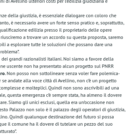
 di Avellino ulteriori costi per l’edilizia giudiziaria è
enze della giustizia, è essenziale dialogare con coloro che
rtanto, è necessario avere un forte senso pratico e, soprattutto,
ualificazione edilizia presso il proprietario delle opere
Se riusciremo a trovare un accordo su questa proposta, saremo
ili a esplorare tutte le soluzioni che possano dare una
problema”.
dei grandi razionalisti italiani. Noi siamo a favore della
zione uscente non ha presentato alcun progetto sul PNRR
ro
. Non posso non sottolineare senza voler fare polemica-
se andate alla voce città di Avellino, non c’è un progetto
à complesse e molteplici. Quindi non sono ascrivibili ad una
iale, questa emergenza c’è sempre stata, ha almeno il dovere
zzare. Siamo gli unici esclusi, quella era un’occasione non
sto Palazzo non solo è il palazzo degli operatori di giustizia,
ino. Quindi qualunque destinazione del futuro si possa
que il comune ha il dovere di tutelare un pezzo del suo
tturato”.