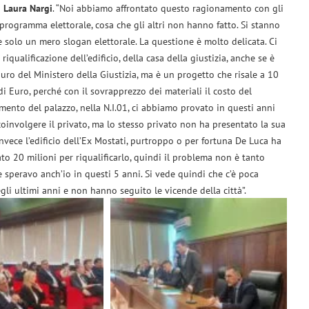
a
Laura
Nargi
. “Noi abbiamo affrontato questo ragionamento con gli
programma elettorale, cosa che gli altri non hanno fatto. Si stanno
solo un mero slogan elettorale. La questione è molto delicata. Ci
qualificazione dell’edificio, della casa della giustizia, anche se è
uro del Ministero della Giustizia, ma è un progetto che risale a 10
di Euro, perché con il sovrapprezzo dei materiali il costo del
amento del palazzo, nella N.I.01, ci abbiamo provato in questi anni
oinvolgere il privato, ma lo stesso privato non ha presentato la sua
vece l’edificio dell’Ex Mostati, purtroppo o per fortuna De Luca ha
ato 20 milioni per riqualificarlo, quindi il problema non è tanto
 speravo anch’io in questi 5 anni. Si vede quindi che c’è poca
li ultimi anni e non hanno seguito le vicende della città”.