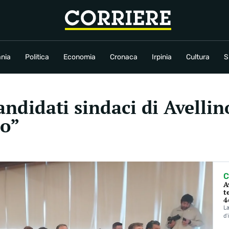
conomia
Cronaca
Irpinia
Cultura
Sport
Rubriche
nia
Politica
Economia
Cronaca
Irpinia
Cultura
S
candidati sindaci di Avellin
mo”
C
A
t
4
La
d’