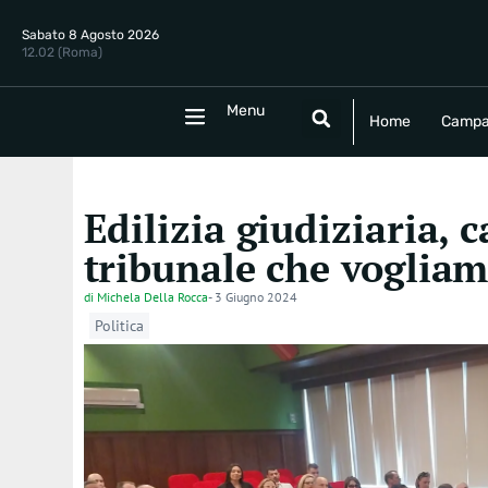
Sabato 8 Agosto 2026
12.02 (Roma)
Menu
Menu
Home
Campania
Politica
E
Home
Campa
Edilizia giudiziaria, 
tribunale che voglia
di
Michela Della Rocca
-
3 Giugno 2024
Politica