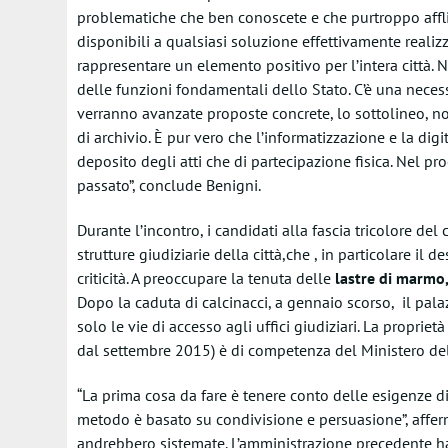
problematiche che ben conoscete e che purtroppo affli
disponibili a qualsiasi soluzione effettivamente realiz
rappresentare un elemento positivo per l’intera città. 
delle funzioni fondamentali dello Stato. C’è una necessi
verranno avanzate proposte concrete, lo sottolineo, noi
di archivio. È pur vero che l’informatizzazione e la digi
deposito degli atti che di partecipazione fisica. Nel pro
passato”, conclude Benigni.
Durante l’incontro, i candidati alla fascia tricolore de
strutture giudiziarie della città,che , in particolare il 
criticità. A preoccupare la tenuta delle
lastre di marmo, 
Dopo la caduta di calcinacci, a gennaio scorso, il palaz
solo le vie di accesso agli uffici giudiziari. La propri
dal settembre 2015) è di competenza del Ministero dell
“La prima cosa da fare è tenere conto delle esigenze di 
metodo è basato su condivisione e persuasione”, affe
andrebbero sistemate. L’amministrazione precedente ha