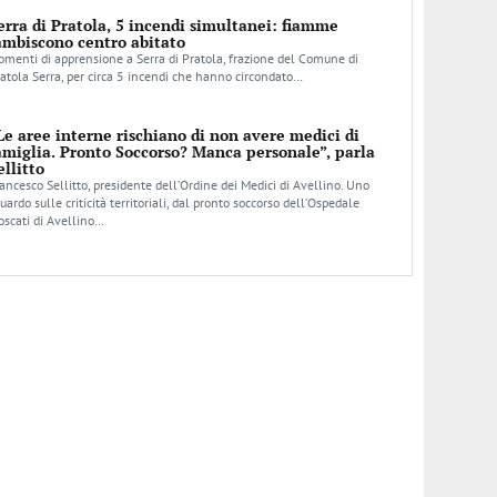
erra di Pratola, 5 incendi simultanei: fiamme
ambiscono centro abitato
menti di apprensione a Serra di Pratola, frazione del Comune di
atola Serra, per circa 5 incendi che hanno circondato…
Le aree interne rischiano di non avere medici di
amiglia. Pronto Soccorso? Manca personale”, parla
ellitto
ancesco Sellitto, presidente dell’Ordine dei Medici di Avellino. Uno
uardo sulle criticità territoriali, dal pronto soccorso dell’Ospedale
scati di Avellino…