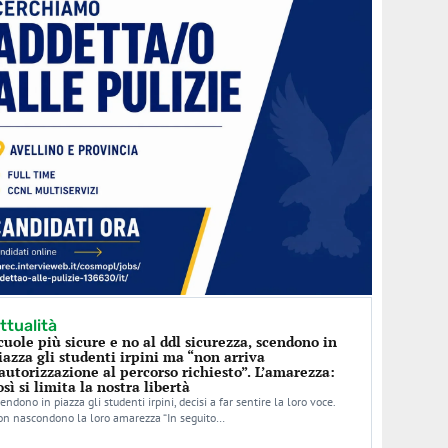
ttualità
cuole più sicure e no al ddl sicurezza, scendono in
iazza gli studenti irpini ma “non arriva
’autorizzazione al percorso richiesto”. L’amarezza:
osì si limita la nostra libertà
endono in piazza gli studenti irpini, decisi a far sentire la loro voce.
n nascondono la loro amarezza “In seguito…