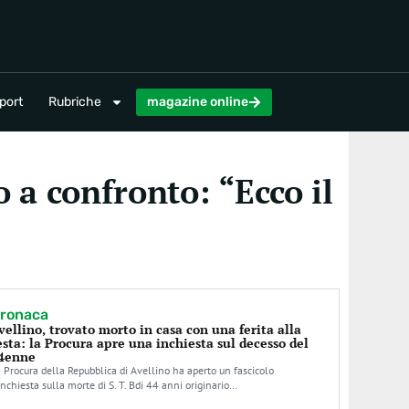
magazine online
port
Rubriche
magazine online
o a confronto: “Ecco il
ronaca
vellino, trovato morto in casa con una ferita alla
esta: la Procura apre una inchiesta sul decesso del
4enne
 Procura della Repubblica di Avellino ha aperto un fascicolo
inchiesta sulla morte di S. T. Bdi 44 anni originario…