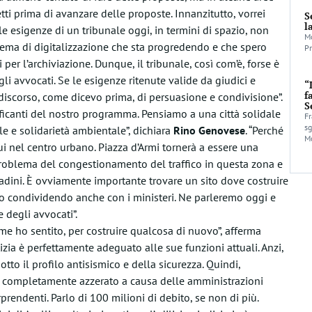
tti prima di avanzare delle proposte. Innanzitutto, vorrei
S
l
le esigenze di un tribunale oggi, in termini di spazio, non
Mo
stema di digitalizzazione che sta progredendo e che spero
Pr
 per l’archiviazione. Dunque, il tribunale, così com’è, forse è
 avvocati. Se le esigenze ritenute valide da giudici e
“
f
iscorso, come dicevo prima, di persuasione e condivisione”.
S
lificanti del nostro programma. Pensiamo a una città solidale
Fr
sg
ale e solidarietà ambientale”, dichiara
Rino
Genovese
. “Perché
Mo
i nel centro urbano. Piazza d’Armi tornerà a essere una
problema del congestionamento del traffico in questa zona e
tadini. È ovviamente importante trovare un sito dove costruire
amo condividendo anche con i ministeri. Ne parleremo oggi e
 degli avvocati”.
ome ho sentito, per costruire qualcosa di nuovo”, afferma
tizia è perfettamente adeguato alle sue funzioni attuali. Anzi,
to il profilo antisismico e della sicurezza. Quindi,
è completamente azzerato a causa delle amministrazioni
prendenti. Parlo di 100 milioni di debito, se non di più.