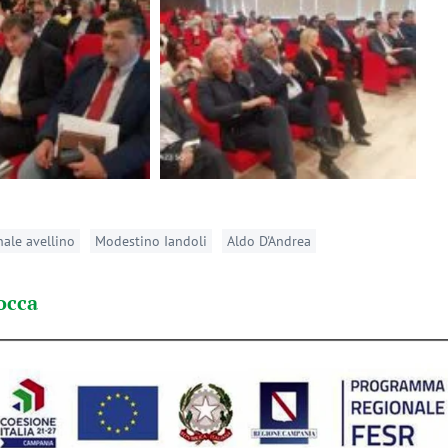
nale avellino
Modestino Iandoli
Aldo D'Andrea
occa