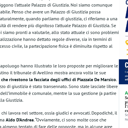
ggono l’attuale Palazzo di Giustizia. Noi siamo comunque
zabile. Penso che avere un Palazzo di Giustizia possa
Naturalmente, quando parliamo di giustizia, ci riferiamo a una
tà di rendere più dignitoso l’attuale Palazzo di Giustizia. Se
 siamo pronti a valutarle, allo stato attuale ci sono problemi
talizzazione hanno dettato regole diverse, sia in termini di
cesso civile, la partecipazione fisica è diminuita rispetto al
l capoluogo hanno illustrato le loro proposte per migliorare le
destino il tribunale di Avellino mostra ancora volta le sue
che rivestono la facciata degli uffici di Piazzale De Marsico
.
zo di giustizia è stato transennato. Sono state lasciate libere
età dell’immobile è comunale, mentre la sua gestione (a partire
A
S
a Giustizia.
p
l
c
chi lavora nel settore, ossia giudici e avvocati. Dopodiché, il
Sc
rma
Aldo
D’Andrea
. “Ovviamente, ci sono molte cose che
No
 almeno tentato di fare delle proposte, ma in alcune aree