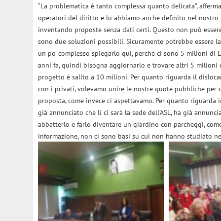
“La problematica è tanto complessa quanto delicata”, afferm
operatori del diritto e lo abbiamo anche definito nel nostro 
inventando proposte senza dati certi. Questo non può essere 
sono due soluzioni possibili. Sicuramente potrebbe essere la ri
un po’ complesso spiegarlo qui, perché ci sono 5 milioni di E
anni fa, quindi bisogna aggiornarlo e trovare altri 5 milioni 
progetto è salito a 10 milioni. Per quanto riguarda il disloc
con i privati, volevamo unire le nostre quote pubbliche per c
proposta, come invece ci aspettavamo. Per quanto riguarda in
già annunciato che lì ci sarà la sede dell’ASL, ha già annunci
abbatterlo e farlo diventare un giardino con parcheggi, come
informazione, non ci sono basi su cui non hanno studiato neg