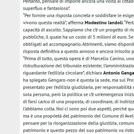
Pertanto, pensare di imporre ancora una volta ai cittadini
superfluo e fantasioso”.
“Per fornire una risposta concreta e soddisfare le esig
vivono questa realtà”, afferma
Modestino
Iandoli
. “Pe
capacità di ascolto. Sappiamo che c’è un progetto di riq
pubbliche, il quale ha un costo di 5 milioni di euro. 
obbligati ad accompagnarlo. Altrimenti, siamo disponib
risposta definitiva a questo annoso e ancora irrisolto 
“Prima di tutto, questa opera è di Marcello Canino, uno 
ristrutturazione del tribunale esistente; l’amministra
riguardante l’edilizia circolare”, dichiara
Antonio
Genga
ha spiegato Gengaro-non è questa la sede, ma sul Pnrr 
presentato per l’edilizia giudiziaria, per responsabilit
sola persona, però la politica se c’è un’emergenza iniz
di farsi carico di una proposta, di coordinare, di indiri
l’abbiamo colta. Noi ci sono poi due aspetti, perché que
ma è una proprietà del patrimonio del Comune di Avell
pensare per la riorganizzazione della giustizia, comun
patrimonio e questo pezzo del suo patrimonio va ristru