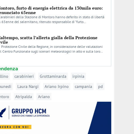
ontoro, furto di energia elettrica da 130mila euro:
enunciato 65enne
Carabinieri della Stazione di Montoro hanno deferito in stato di libertà
 65enne del salernitano, ritenuto responsabile di “furto…
altempo, scatta l’allerta gialla della Protezione
ivile
 Protezione Civile della Regione, in considerazione delle valutazioni
l Centro Funzionale sugli scenari meteorologici in atto e sulla loro…
tendenza
llino
carabinieri
Grottaminarda
irpinia
munedi
Laura Nargi
Ariano Irpino
campania
pd
ntoro
Atripalda
Ariano