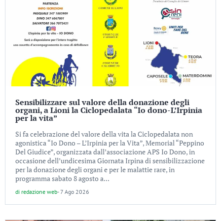
Sensibilizzare sul valore della donazione degli
organi, a Lioni la Ciclopedalata “Io dono-L’Irpinia
per la vita”
Si fa celebrazione del valore della vita la Ciclopedalata non
agonistica “Io Dono – L’Irpinia per la Vita”, Memorial “Peppino
Del Giudice”, organizzata dall’associazione APS Io Dono, in
occasione dell’undicesima Giornata Irpina di sensibilizzazione
per la donazione degli organi e per le malattie rare, in
programma sabato 8 agosto a...
di
redazione web
-
7 Ago 2026