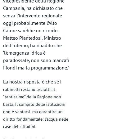
vicepresidente della Regione
Campania, ha dichiarato che
senza l’intervento regionale
oggi probabilmente l’Alto
Calore sarebbe un ricordo.
Matteo Piantedosi, Ministro
dell’Interno, ha ribadito che
‘l’emergenza idrica è
paradossale, non sono mancati
i fondi ma la programmazione.”
La nostra risposta è che se
i
rubinetti restano asciutti, il
“tantissimo” della Regione non
basta. Il compito delle istituzioni
non è vantarsi, ma garantire un
diritto fondamentale: l’acqua nelle
case dei cittadini.