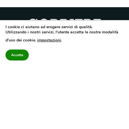
I cookie ci aiutano ad erogare servizi di qualità.
Utilizzando i nostri servizi, l'utente accetta le nostre modalità
Quotidiano dell’Irpinia, a diffusione regionale. Reg. Trib. di Avellino n.7/12 del
d'uso dei cookie.
impostazioni
.
10/9/2012. Iscritto nel Registro Operatori di Comunicazione al n.7671
Direttore responsabile Gianni Festa – Corriere srl – Via Annarumma 39/A 83100
Avellino – Cap.Soc. 20.000 € – REA 187346 – PI/CF. Reg. naz. stampa 10218/99
Accetta
Categorie
Approfondimenti
Contattaci
redazione@corriereirp
Campania
L’editoriale
0825 55 79 03
Politica
VivIrpinia
Economia
Enogastronomia
Cronaca
Salute e Benessere
Irpinia
Confidenziale
Cultura
Annuario 2026
Sport