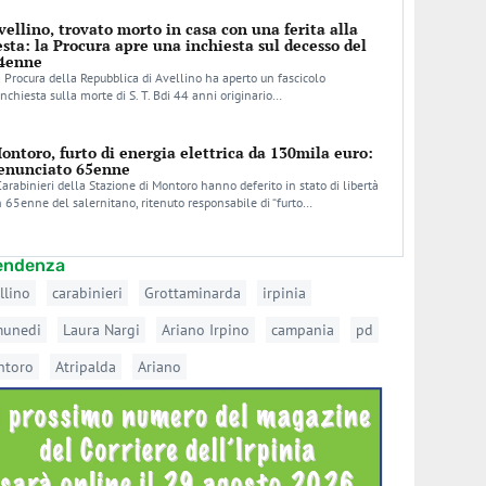
vellino, trovato morto in casa con una ferita alla
esta: la Procura apre una inchiesta sul decesso del
4enne
 Procura della Repubblica di Avellino ha aperto un fascicolo
inchiesta sulla morte di S. T. Bdi 44 anni originario…
ontoro, furto di energia elettrica da 130mila euro:
enunciato 65enne
Carabinieri della Stazione di Montoro hanno deferito in stato di libertà
 65enne del salernitano, ritenuto responsabile di “furto…
tendenza
llino
carabinieri
Grottaminarda
irpinia
munedi
Laura Nargi
Ariano Irpino
campania
pd
ntoro
Atripalda
Ariano