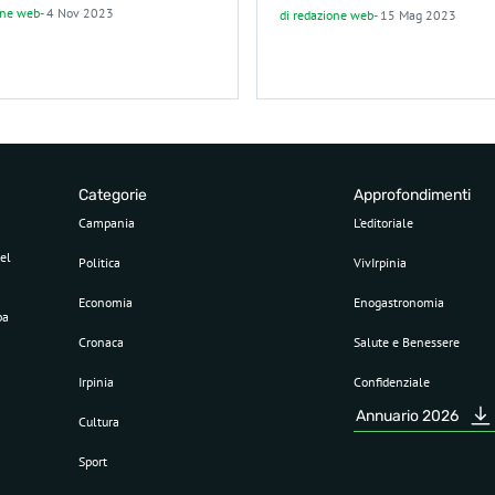
one web
-
4 Nov 2023
di
redazione web
-
15 Mag 2023
Categorie
Approfondimenti
Campania
L’editoriale
el
Politica
VivIrpinia
Economia
Enogastronomia
pa
Cronaca
Salute e Benessere
Irpinia
Confidenziale
Annuario 2026
Cultura
Sport