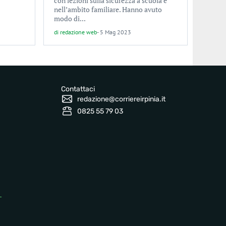
con lezioni sulla sicurezza a scuola e
nell’ambito familiare. Hanno avuto
modo di...
di
redazione web
-
5 Mag 2023
Contattaci
redazione@corriereirpinia.it
0825 55 79 03