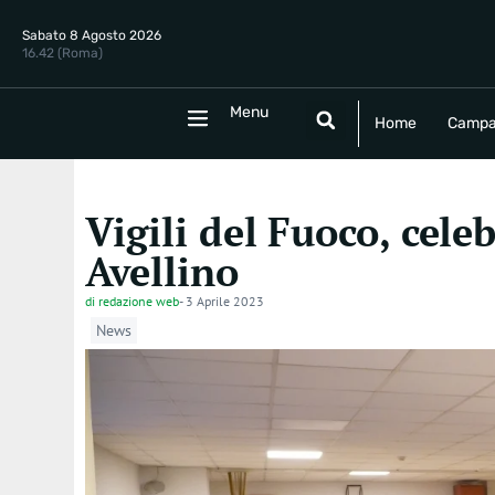
Sabato 8 Agosto 2026
16.42 (Roma)
Menu
Menu
Home
Campania
Politica
E
Home
Campa
Vigili del Fuoco, cele
Avellino
di
redazione web
-
3 Aprile 2023
News