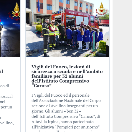
Vigili del Fuoco, lezioni di
il
sicurezza a scuola e nell’ambito
familiare per 32 alunni
dell’Istituto Comprensivo
“Caruso”
oco di
I Vigili del Fuoco ed il personale
nosa, al
dell’Associazione Nazionale del Corpo
nel
sezione di Avellino insegnanti per un
 per un
giorno. Gli alunni – ben 32 –
dell’Istituto Comprensivo “Caruso”, di
a
Altavilla Irpina, hanno partecipato
vellino,
all’iniziativa “Pompieri per un giorno”