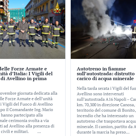
delle Forze Armate e
Autotreno in fiamme
ità d’Italia: I Vigili del
sull’autostrada: distrutto 
di Avellino in prima
carico di acqua minerale
Nella tarda serata i Vigili del fu
novembre giornata dedicata alla
Avellino sono intervenuti
lle Forze Armate e dell’unità
sull’autostrada A16 Napoli – Ca
, i Vigili del Fuoco di Avellino
km. 70,300 in direzione Canosa, 
apo il Comandante Ing. Mario
territorio del comune di Bonito,
, hanno partecipato alla
incendio che ha interessato un
nale cerimonia svolta a via
autotreno che trasportava acqu
i ad Avellino alla presenza di
minerale. Il camion, partito da A
 civili e militari. ...
durante la marcia ha preso...