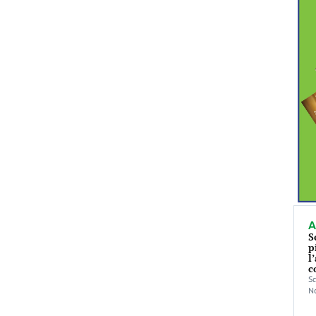
A
S
p
l
c
Sc
No