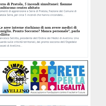
erra di Pratola, 5 incendi simultanei: fiamme
ambiscono centro abitato
menti di apprensione a Serra di Pratola, frazione del Comune di
atola Serra, per circa 5 incendi che hanno circondato…
Le aree interne rischiano di non avere medici di
amiglia. Pronto Soccorso? Manca personale”, parla
ellitto
ancesco Sellitto, presidente dell’Ordine dei Medici di Avellino. Uno
uardo sulle criticità territoriali, dal pronto soccorso dell’Ospedale
scati di Avellino…