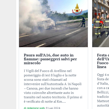
Paura sull’A16, due auto in
Festa 
fiamme: passeggeri salvi per
dell’Un
miracolo
Fuoco 
linea
I Vigili del Fuoco di Avellino nel
Oggi 4 
pomeriggio di ieri 8 luglio e la notte
festa de
scorsa sono stati chiamati ad
d’Italia
intervenire sull’Autostrada A 16 Napoli
con a c
– Canosa, per due incendi che hanno
Bellizzi
visto coinvolte altrettante auto in
tradizio
transito nel nostro territorio. Il primo si
Matteott
è verificato di notte al Km....
autorità
di
redazione web
-
9 Lug 2024