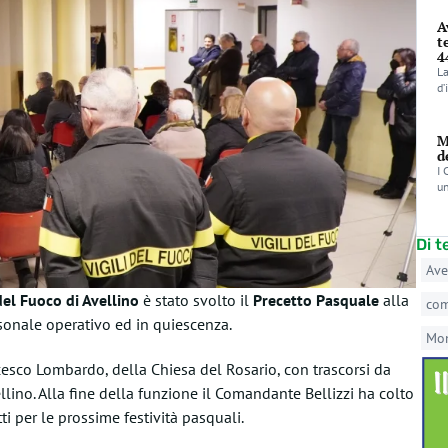
A
t
4
La
d’
M
d
I 
un
Di 
Ave
el Fuoco di Avellino
è stato svolto il
Precetto Pasquale
alla
co
sonale operativo ed in quiescenza.
Mo
cesco Lombardo, della Chiesa del Rosario, con trascorsi da
lino. Alla fine della funzione il Comandante Bellizzi ha colto
tti per le prossime festività pasquali.