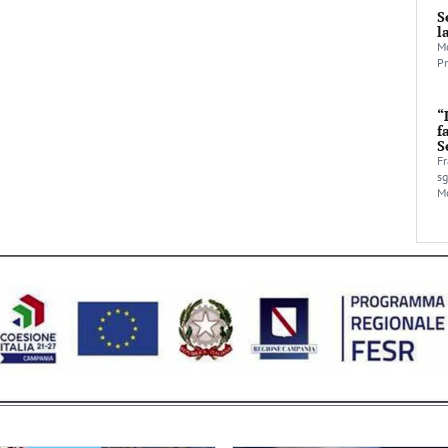
S
l
Mo
Pr
“
f
S
Fr
sg
Mo