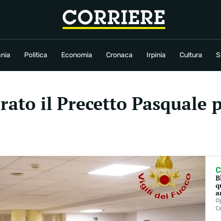
conomia
Cronaca
Irpinia
Cultura
Sport
Rubriche
nia
Politica
Economia
Cronaca
Irpinia
Cultura
S
brato il Precetto Pasquale 
C
B
q
a
Op
C