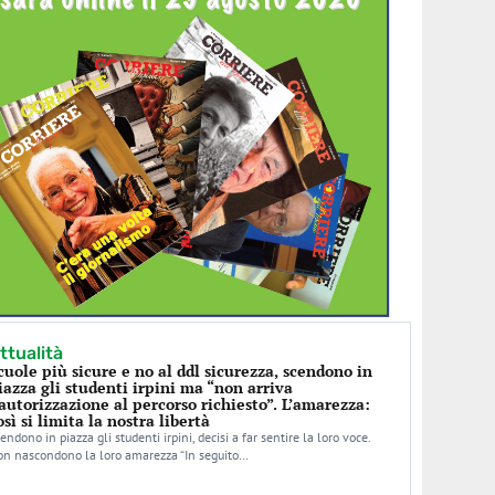
ttualità
cuole più sicure e no al ddl sicurezza, scendono in
iazza gli studenti irpini ma “non arriva
’autorizzazione al percorso richiesto”. L’amarezza:
osì si limita la nostra libertà
endono in piazza gli studenti irpini, decisi a far sentire la loro voce.
n nascondono la loro amarezza “In seguito…