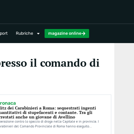
magazine online
port
Rubriche
magazine online
presso il comando di
ronaca
litz dei Carabinieri a Roma: sequestrati ingenti
uantitativi di stupefacenti e contante. Tra gli
rrestati anche un giovane di Avellino
erazione contro lo spaccio di droga nella Capitale e in provincia. I
arabinieri del Comando Provinciale di Roma hanno eseguito…