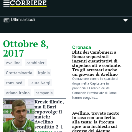
Ultimi articoli
Ottobre 8,
Cronaca
2017
Blitz dei Carabinieri a
Roma: sequestrati
ingenti quantitativi di
Avellino
carabinieri
stupefacenti e contante.
Tra gli arrestati anche
Grottaminarda
irpinia
un giovane di Avellino
Operazione contro lo spaccio di
comunedi
Laura Nargi
droga nella Capitale e in
provincia. I Carabinieri del
Ariano Irpino
campania
Comando Provinciale di Roma
hanno eseguito…
Kresic illude,
ma il Bari
capovolge il
Avellino, trovato morto
match:
in casa con una ferita
Avellino
alla testa: la Procura
sconfitto 2-1
apre una inchiesta sul
decesso del 44enne
di
redazione
-
8 Ott