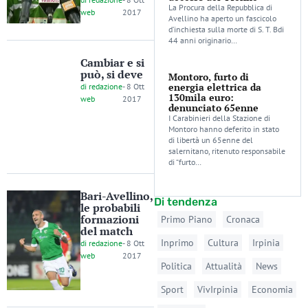
La Procura della Repubblica di
web
2017
Avellino ha aperto un fascicolo
d’inchiesta sulla morte di S. T. Bdi
44 anni originario…
Cambiar e si
può, si deve
Montoro, furto di
energia elettrica da
di
redazione
-
8 Ott
130mila euro:
web
2017
denunciato 65enne
I Carabinieri della Stazione di
Montoro hanno deferito in stato
di libertà un 65enne del
salernitano, ritenuto responsabile
di “furto…
Bari-Avellino,
Di tendenza
le probabili
formazioni
Primo Piano
Cronaca
del match
Inprimo
Cultura
Irpinia
di
redazione
-
8 Ott
web
2017
Politica
Attualità
News
Sport
VivIrpinia
Economia