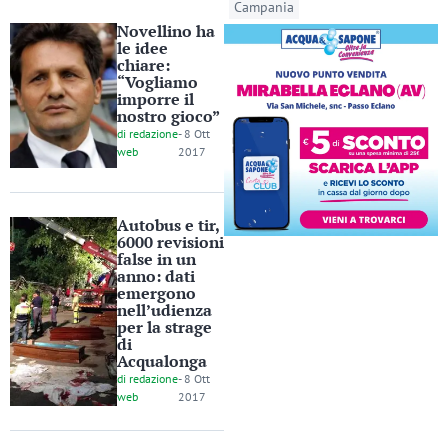
Campania
Novellino ha
le idee
chiare:
“Vogliamo
imporre il
nostro gioco”
di
redazione
-
8 Ott
web
2017
Autobus e tir,
6000 revisioni
false in un
anno: dati
emergono
nell’udienza
per la strage
di
Acqualonga
di
redazione
-
8 Ott
web
2017