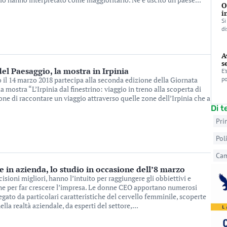
O
i
Si
di
A
s
el Paesaggio, la mostra in Irpinia
E’
no il 14 marzo 2018 partecipa alla seconda edizione della Giornata
po
 mostra “L’Irpinia dal finestrino: viaggio in treno alla scoperta di
pone di raccontare un viaggio attraverso quelle zone dell’Irpinia che a
Di 
Pri
Pol
Ca
e in azienda, lo studio in occasione dell’8 marzo
sioni migliori, hanno l’intuito per raggiungere gli obbiettivi e
ne per far crescere l’impresa. Le donne CEO apportano numerosi
egato da particolari caratteristiche del cervello femminile, scoperte
ella realtà aziendale, da esperti del settore,...