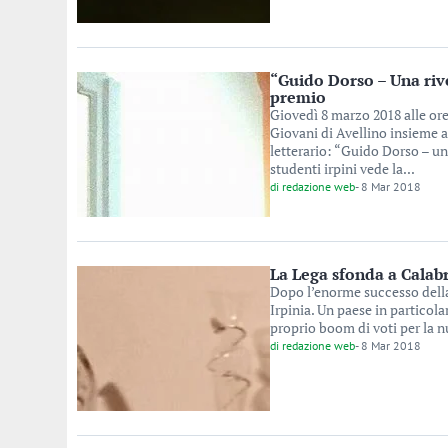
“Guido Dorso – Una riv
premio
Giovedì 8 marzo 2018 alle ore
Giovani di Avellino insieme 
letterario: “Guido Dorso – una
studenti irpini vede la...
di
redazione web
-
8 Mar 2018
La Lega sfonda a Calabr
Dopo l’enorme successo della L
Irpinia. Un paese in particola
proprio boom di voti per la nu
di
redazione web
-
8 Mar 2018