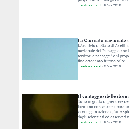
di
redazione web
-
8 Mar 2018
La Giornata nazionale d
L’Archivio di Stato di Avelli
nazionale del Paesaggio con la
territori e paesaggi” e si pro
fine ottocento furono tolte...
di
redazione web
-
8 Mar 2018
Il vantaggio delle donn
Sono in grado di prendere deci
lavorano con estrema passio
vantaggi in azienda, fatto spi
dagli scienziati ed osservati n
di
redazione web
-
8 Mar 2018