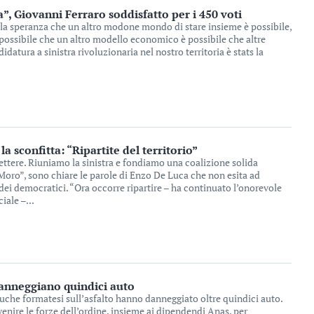
a”, Giovanni Ferraro soddisfatto per i 450 voti
 la speranza che un altro modone mondo di stare insieme è possibile,
è possibile che un altro modello economico è possibile che altre
idatura a sinistra rivoluzionaria nel nostro territoria è stats la
 sconfitta: “Ripartite del territorio”
flettere. Riuniamo la sinistra e fondiamo una coalizione solida
Moro”, sono chiare le parole di Enzo De Luca che non esita ad
dei democratici. “Ora occorre ripartire – ha continuato l’onorevole
iale –...
anneggiano quindici auto
uche formatesi sull’asfalto hanno danneggiato oltre quindici auto.
nire le forze dell’ordine, insieme ai dipendendi Anas, per