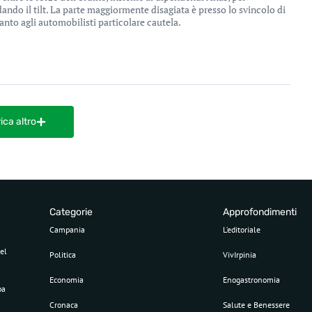
ando il tilt. La parte maggiormente disagiata è presso lo svincolo di
anto agli automobilisti particolare cautela.
ica altro
Categorie
Approfondimenti
Campania
L’editoriale
el
Politica
VivIrpinia
Economia
Enogastronomia
pa
Cronaca
Salute e Benessere