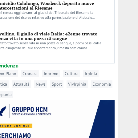
micidio Colalongo, Woodcock deposita nuove
ntercettazioni al Riesame
 è tenuta oggi davanti ai giudici del Tribunale del Riesame la
scussione del ricorso relativo alla partecipazione di Alduccio…
vellino, il giallo di viale Italia: 42enne trovato
enza vita in una pozza di sangue
stato trovato senza vita in una pozza di sangue, a pochi passi dalla
rta d’ingresso del suo appartamento, rimasta semichiusa….
tendenza
mo Piano
Cronaca
Inprimo
Cultura
Irpinia
itica
Attualità
News
Sport
VivIrpinia
Economia
mpania