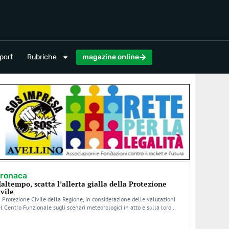
magazine online
port
Rubriche
magazine online
ronaca
altempo, scatta l’allerta gialla della Protezione
ivile
 Protezione Civile della Regione, in considerazione delle valutazioni
l Centro Funzionale sugli scenari meteorologici in atto e sulla loro…