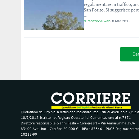
regolamentare in traffico, and
San Potito. Si suggerisce pert
...
di
redazione web
-
8 Mar 2018
Car
Quotidiano dell’Irpinia, a diffusione regionale. Reg. Trib. di Avellino n.7/12 d
10/9/2012. Iscritto nel Registro Operatori di Comunicazione al n.7671
Direttore responsabile Gianni Festa – Corriere srl – Via Annarumma 39/A
83100 Avellino – Cap.Soc. 20.000 € – REA 187346 – PI/CF. Reg. naz. stam
10218/99