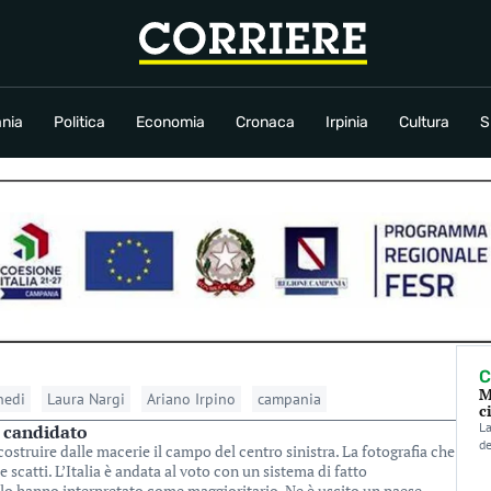
conomia
Cronaca
Irpinia
Cultura
Sport
Rubriche
nia
Politica
Economia
Cronaca
Irpinia
Cultura
S
C
M
edi
Laura Nargi
Ariano Irpino
campania
c
La
l candidato
de
ostruire dalle macerie il campo del centro sinistra. La fotografia che
ue scatti. L’Italia è andata al voto con un sistema di fatto
 lo hanno interpretato come maggioritario. Ne è uscito un paese...