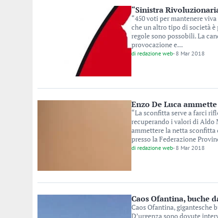
“Sinistra Rivoluzionari
“450 voti per mantenere viva
che un altro tipo di società 
regole sono possobili. La cand
provocazione e...
di
redazione web
-
8 Mar 2018
Enzo De Luca ammette la
“La sconfitta serve a farci ri
recuperando i valori di Aldo 
ammettere la netta sconfitta 
presso la Federazione Provinc
di
redazione web
-
8 Mar 2018
Caos Ofantina, buche d
Caos Ofantina, gigantesche b
D’urgenza sono dovute interve