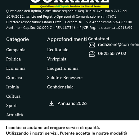
Quotidiano dell’Irpinia, a diffusione regionale. Reg. Trib. di Avellino n.7/12 del
10/9/2012. Iscritto nel Registro Operatori di Comunicazione al n.7671
Direttore responsabile Gianni Festa – Corriere srl – Via Annarumma 39/A 83100
Avellino – Cap.Soc. 20.000 € – REA 187346 – PI/CF. Reg. naz. stampa 10218/99
Categorie
Approfondimenti
Contattaci
redazione@corriereirp
Campania
L’editoriale
0825 55 79 03
Politica
VivIrpinia
Economia
Enogastronomia
Cronaca
Salute e Benessere
Irpinia
Confidenziale
Cultura
Annuario 2026
Sport
Attualità
I cookie ci aiutano ad erogare servizi di qualità.
Utilizzando i nostri servizi, l'utente accetta le nostre modalità