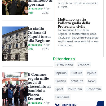
un simbolo di
salernitano, ritenuto responsabile
speranza
di “furto…
di
redazione
-
7 Apr
web
2023
Maltempo, scatta
l’allerta gialla della
Protezione civile
Lo stadio
La Protezione Civile della
Collana di
Regione, in considerazione delle
Napoli torna
valutazioni del Centro Funzionale
alla Regione
sugli scenari meteorologici in atto
di
redazione
-
7 Apr
e sulla loro…
web
2023
Di tendenza
Primo Piano
Cronaca
Inprimo
Cultura
Irpinia
Il Comune
regala mille
Politica
Attualità
News
uova di
cioccolato ai
Sport
VivIrpinia
Economia
bambini a
Piazza
Campania
Kennedy
di
redazione
-
7 Apr