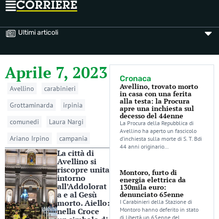
Ultimi articoli
Aprile 7, 2023
Cronaca
Avellino, trovato morto
Avellino
carabinieri
in casa con una ferita
alla testa: la Procura
Grottaminarda
irpinia
apre una inchiesta sul
decesso del 44enne
comunedi
Laura Nargi
La Procura della Repubblica di
Avellino ha aperto un fascicolo
Ariano Irpino
campania
d’inchiesta sulla morte di S. T. Bdi
44 anni originario…
La città di
Avellino si
riscopre unita
Montoro, furto di
intorno
energia elettrica da
all’Addolorat
130mila euro:
a e al Gesù
denunciato 65enne
morto. Aiello:
I Carabinieri della Stazione di
nella Croce
Montoro hanno deferito in stato
di libertà un 65enne del