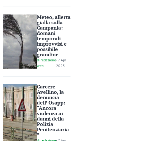
Meteo, allerta
gialla sulla
Campania:
domani
temporali
improvvisi e
possibile
grandine
di
redazione
-
7 Apr
web
2023
Carcere
Avellino, la
denuncia
dell’ Osapp:
“Ancora
violenza ai
danni della
Polizia
Penitenziaria
”
di
redazione
-
7 Apr