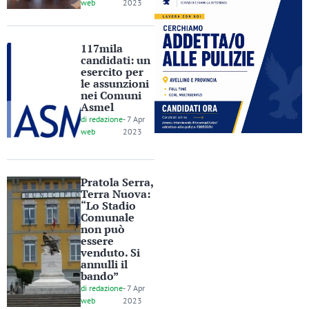
web
2023
117mila
candidati: un
esercito per
le assunzioni
nei Comuni
Asmel
di
redazione
-
7 Apr
web
2023
Pratola Serra,
Terra Nuova:
“Lo Stadio
Comunale
non può
essere
venduto. Si
annulli il
bando”
di
redazione
-
7 Apr
web
2023