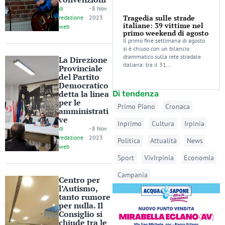
di
-
8 Nov
Tragedia sulle strade
redazione
2023
italiane: 39 vittime nel
web
primo weekend di agosto
Il primo fine settimana di agosto
si è chiuso con un bilancio
drammatico sulla rete stradale
La Direzione
italiana: tra il 31…
Provinciale
del Partito
Democratico
detta la linea
Di tendenza
per le
Primo Piano
Cronaca
amministrati
ve
Inprimo
Cultura
Irpinia
di
-
8 Nov
redazione
2023
Politica
Attualità
News
web
Sport
VivIrpinia
Economia
Campania
Centro per
l’Autismo,
tanto rumore
per nulla. Il
Consiglio si
chiude tra le