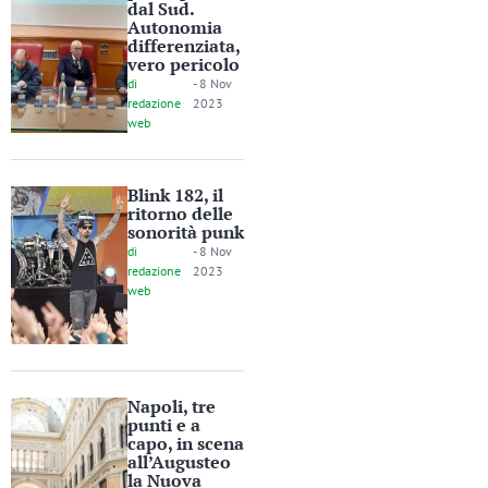
dal Sud.
Autonomia
differenziata,
vero pericolo
di
-
8 Nov
redazione
2023
web
Blink 182, il
ritorno delle
sonorità punk
di
-
8 Nov
redazione
2023
web
Napoli, tre
punti e a
capo, in scena
all’Augusteo
la Nuova