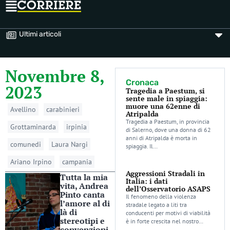
Ultimi articoli
Novembre 8,
Cronaca
2023
Tragedia a Paestum, si
sente male in spiaggia:
muore una 62enne di
Avellino
carabinieri
Atripalda
Tragedia a Paestum, in provincia
Grottaminarda
irpinia
di Salerno, dove una donna di 62
anni di Atripalda è morta in
comunedi
Laura Nargi
spiaggia. Il…
Ariano Irpino
campania
Aggressioni Stradali in
Tutta la mia
Italia: i dati
vita, Andrea
dell’Osservatorio ASAPS
Pinto canta
Il fenomeno della violenza
l’amore al di
stradale legato a liti tra
là di
conducenti per motivi di viabilità
stereotipi e
è in forte crescita nel nostro…
convenzioni