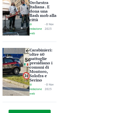
Orchestra
Italiana . E
dona una
flash mob alla
città
di
-
8 Nov
redazione
2023
web
Carabinieri:
oltre 60
pattuglie
presidiano i
comuni di
Montoro,
Solofra e
Serino
di
-
8 Nov
redazione
2023
web