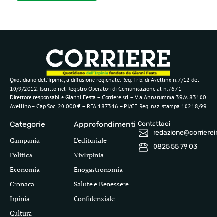
Quotidiano dell’Irpinia, a diffusione regionale. Reg. Trib. di Avellino n.7/12 del
10/9/2012. Iscritto nel Registro Operatori di Comunicazione al n.7671
Direttore responsabile Gianni Festa – Corriere srl – Via Annarumma 39/A 83100
Avellino – Cap.Soc. 20.000 € – REA 187346 – PI/CF. Reg. naz. stampa 10218/99
Categorie
Approfondimenti
Contattaci
redazione@corriereirp
Campania
L’editoriale
0825 55 79 03
Politica
VivIrpinia
Economia
Enogastronomia
Cronaca
Salute e Benessere
Irpinia
Confidenziale
Cultura