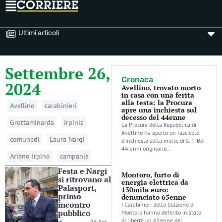
Ultimi articoli
Settembre 26,
Cronaca
2024
Avellino, trovato morto
in casa con una ferita
alla testa: la Procura
Avellino
carabinieri
apre una inchiesta sul
decesso del 44enne
Grottaminarda
irpinia
La Procura della Repubblica di
Avellino ha aperto un fascicolo
comunedi
Laura Nargi
d’inchiesta sulla morte di S. T. Bdi
44 anni originario…
Ariano Irpino
campania
Festa e Nargi
Montoro, furto di
si ritrovano al
energia elettrica da
Palasport,
130mila euro:
primo
denunciato 65enne
incontro
I Carabinieri della Stazione di
pubblico
Montoro hanno deferito in stato
di libertà un 65enne del
di
-
26 Set