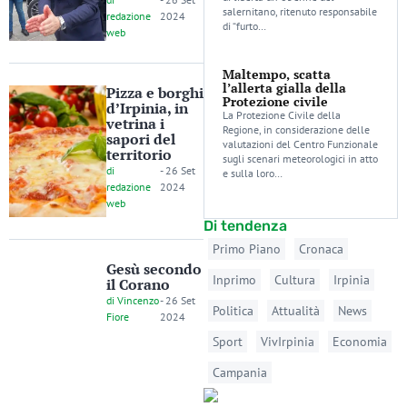
salernitano, ritenuto responsabile
redazione
2024
di “furto…
web
Maltempo, scatta
l’allerta gialla della
Pizza e borghi
Protezione civile
d’Irpinia, in
La Protezione Civile della
vetrina i
Regione, in considerazione delle
sapori del
valutazioni del Centro Funzionale
territorio
sugli scenari meteorologici in atto
di
-
26 Set
e sulla loro…
redazione
2024
web
Di tendenza
Primo Piano
Cronaca
Gesù secondo
Inprimo
Cultura
Irpinia
il Corano
di
Vincenzo
-
26 Set
Politica
Attualità
News
Fiore
2024
Sport
VivIrpinia
Economia
Campania