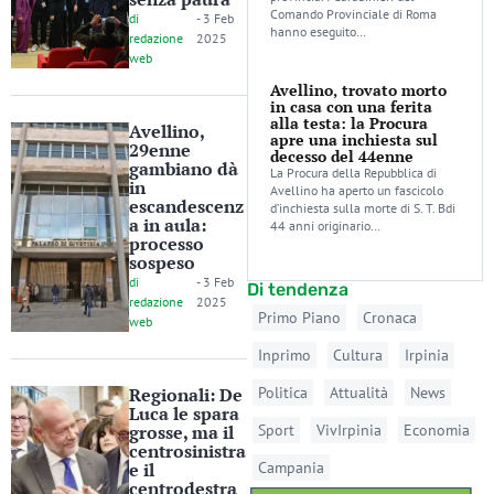
Comando Provinciale di Roma
di
-
3 Feb
hanno eseguito…
redazione
2025
web
Avellino, trovato morto
in casa con una ferita
alla testa: la Procura
Avellino,
apre una inchiesta sul
29enne
decesso del 44enne
gambiano dà
La Procura della Repubblica di
in
Avellino ha aperto un fascicolo
escandescenz
d’inchiesta sulla morte di S. T. Bdi
a in aula:
44 anni originario…
processo
sospeso
di
-
3 Feb
Di tendenza
redazione
2025
Primo Piano
Cronaca
web
Inprimo
Cultura
Irpinia
Regionali: De
Politica
Attualità
News
Luca le spara
grosse, ma il
Sport
VivIrpinia
Economia
centrosinistra
e il
Campania
centrodestra