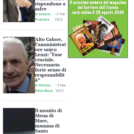
rispondono a
salve
di
Antonio
-
3 Feb
Picariello
2025
Alto Calore,
l’amministrat
ore unico
Lenzi: “Fase
cruciale.
Necessario
forte senso di
responsabilit
à”
di
Michela
-
3 Feb
Della Rocca
2025
Il monito di
Mena di
Mare,
mamma di
Santo