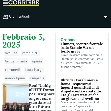
Ultimi articoli
Febbraio 3,
Cronaca
2025
Flumeri, scontro frontale
sulla Statale 91: un
ferito grave
Avellino
carabinieri
Grave incidente nella notte sulla
Statale 91, in contrada San Pietro,
Grottaminarda
irpinia
a Flumeri. Poco prima delle 23.30
si sono scontrate…
comunedi
Laura Nargi
Ariano Irpino
campania
Blitz dei Carabinieri a
Roma: sequestrati
Real Daddy,
ingenti quantitativi di
all’ITT Dorso
stupefacenti e contante.
per insegnare
Tra gli arrestati anche
ai giovani a
un giovane di Avellino
guardare al
Operazione contro lo spaccio di
loro futuro
droga nella Capitale e in
senza paura
provincia. I Carabinieri del