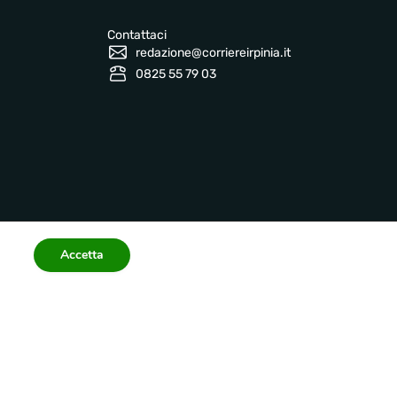
Contattaci
redazione@corriereirpinia.it
0825 55 79 03
Accetta
Informazioni legali
 2026 corriereirpinia.it
Privacy Policy
Terms
Accessibility