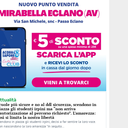
ttualità
cuole più sicure e no al ddl sicurezza, scendono in
iazza gli studenti irpini ma “non arriva
’autorizzazione al percorso richiesto”. L’amarezza:
osì si limita la nostra libertà
endono in piazza gli studenti irpini, decisi a far sentire la loro voce.
n nascondono la loro amarezza “In seguito…