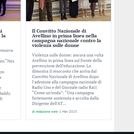
i
Il Convitto Nazionale di
 la
Avellino in prima linea nella
campagna nazionale contro la
violenza sulle donne
romuova
Violenza sulle donne: ancora una volta
Avellino in prima linea sul fronte della
con “Nex
prevenzione dell’educazione. Lo
dimostra il resoconto che arriva dal
con
Convitto Nazionale di Avellino dopo
a
l’adesione alla campagna nazionale di
Radio Uno e del Giornale radio Rai1
e
“Come un’onda”: “Una campagna
Daddy.
fortemente sostenuta e accolta dalla
di
Dirigente dell’AT...
di
redazione web
-
1 Mar 2025