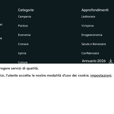
Categorie
Approfondimenti
Campania
L’editoriale
el
Politica
VivIrpinia
Economia
Enogastronomia
pa
Cronaca
Salute e Benessere
Irpinia
Confidenziale
Annuario 2026
Cultura
rogare servizi di qualità.
Sport
vizi, l'utente accetta le nostre modalità d'uso dei cookie.
impostazioni
.
Attualità
©