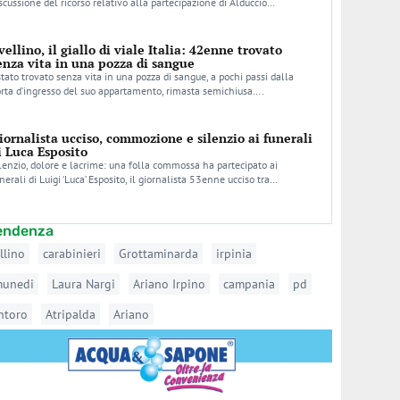
scussione del ricorso relativo alla partecipazione di Alduccio…
vellino, il giallo di viale Italia: 42enne trovato
enza vita in una pozza di sangue
stato trovato senza vita in una pozza di sangue, a pochi passi dalla
rta d’ingresso del suo appartamento, rimasta semichiusa….
iornalista ucciso, commozione e silenzio ai funerali
i Luca Esposito
lenzio, dolore e lacrime: una folla commossa ha partecipato ai
nerali di Luigi ‘Luca’ Esposito, il giornalista 53enne ucciso tra…
tendenza
llino
carabinieri
Grottaminarda
irpinia
munedi
Laura Nargi
Ariano Irpino
campania
pd
ntoro
Atripalda
Ariano