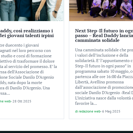
addy, così realizziamo i
Next Step-Il futuro in ogn
dei giovani talenti irpini
passo – Real Daddy lancia
camminata solidale
tre duecento i giovani
Una camminata solidale che p
gnati nel loro percorso con
i valori dell’inclusione e della
 studio e corsi di formazione
solidarietà. E’ l’appuntamento 
iettivo di trasformare il dolore
Step-Il futuro in ogni passo” in
ia al servizio del promesso. E’ la
programma sabato 10 maggio, 
sa dell’Associazione di
partenza alle ore 16:00 da Piazz
one Sociale Danilo D’Argenio
Libertà, Avellino promossa
ddy, nata dopo la morte
dall’associazione di promozion
ra di Danilo D’Argenio. Una
sociale Danilo D’Argenio -Real 
sa...
L’iniziativa nasce dalla volontà 
one web
-
28 Ott 2025
favorire la...
di
redazione web
-
6 Mag 2025