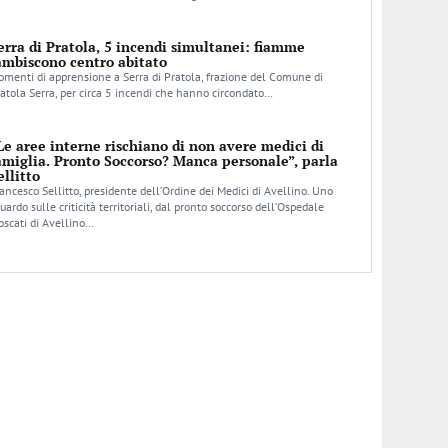
erra di Pratola, 5 incendi simultanei: fiamme
ambiscono centro abitato
menti di apprensione a Serra di Pratola, frazione del Comune di
atola Serra, per circa 5 incendi che hanno circondato…
Le aree interne rischiano di non avere medici di
amiglia. Pronto Soccorso? Manca personale”, parla
ellitto
ancesco Sellitto, presidente dell’Ordine dei Medici di Avellino. Uno
uardo sulle criticità territoriali, dal pronto soccorso dell’Ospedale
scati di Avellino…