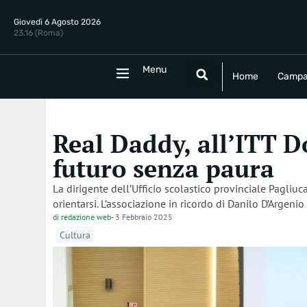
Giovedì 6 Agosto 2026
23.16 (Roma)
Menu
Menu
Home
Campania
Politica
E
Home
Campa
Real Daddy, all’ITT D
futuro senza paura
La dirigente dell’Ufficio scolastico provinciale Pagliuc
orientarsi. L’associazione in ricordo di Danilo D’Arge
di
redazione web
-
3 Febbraio 2025
Cultura