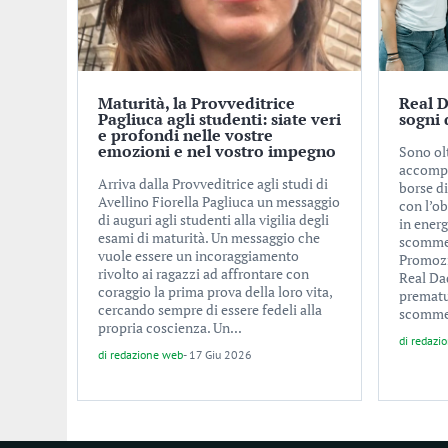
Maturità, la Provveditrice
Real D
Pagliuca agli studenti: siate veri
sogni 
e profondi nelle vostre
emozioni e nel vostro impegno
Sono ol
accompa
Arriva dalla Provveditrice agli studi di
borse di
Avellino Fiorella Pagliuca un messaggio
con l’ob
di auguri agli studenti alla vigilia degli
in energ
esami di maturità. Un messaggio che
scommes
vuole essere un incoraggiamento
Promozi
rivolto ai ragazzi ad affrontare con
Real Da
coraggio la prima prova della loro vita,
prematu
cercando sempre di essere fedeli alla
scommes
propria coscienza. Un...
di
redazi
di
redazione web
-
17 Giu 2026