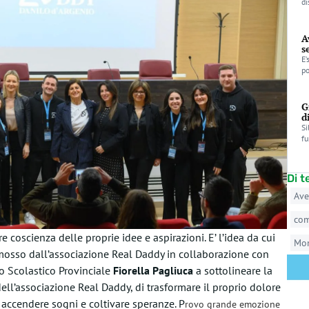
di
A
s
E’
po
G
d
Si
fu
Di 
Ave
co
e coscienza delle proprie idee e aspirazioni. E’ l’idea da cui
Mo
romosso dall’associazione Real Daddy in collaborazione con
cio Scolastico Provinciale
Fiorella Pagliuca
a sottolineare la
ll’associazione Real Daddy, di trasformare il proprio dolore
 accendere sogni e coltivare speranze. P
rovo grande emozione