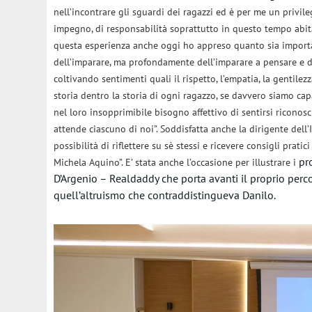
nell’incontrare gli sguardi dei ragazzi ed è per me un privil
impegno, di responsabilità soprattutto in questo tempo abit
questa esperienza anche oggi ho appreso quanto sia import
dell’imparare, ma profondamente dell’imparare a pensare 
coltivando sentimenti quali il rispetto, l’empatia, la gentilezz
storia dentro la storia di ogni ragazzo, se davvero siamo capa
nel loro insopprimibile bisogno affettivo di sentirsi riconosc
attende ciascuno di noi”. Soddisfatta anche la dirigente dell
possibilità di riflettere su sè stessi e ricevere consigli prati
pr
Michela Aquino”. E’ stata anche l’occasione per illustrare i
D’Argenio – Realdaddy che porta avanti il proprio perco
quell’altruismo che contraddistingueva Danilo.