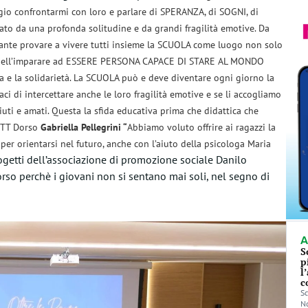
egio confrontarmi con loro e parlare di SPERANZA, di SOGNI, di
ato da una profonda solitudine e da grandi fragilità emotive.
Da
ante provare a vivere tutti insieme la SCUOLA come luogo non solo
e dell’imparare ad ESSERE PERSONA CAPACE DI STARE AL MONDO
a e la solidarietà.
La SCUOLA può e deve diventare ogni giorno la
ci di intercettare anche le loro fragilità emotive e se li accogliamo
iuti e amati.
Questa la sfida educativa prima che didattica che
’ITT Dorso
Gabriella Pellegrini “
Abbiamo voluto offrire ai ragazzi la
ci per orientarsi nel futuro, anche con l’aiuto della psicologa Maria
ogetti dell’associazione di promozione sociale Danilo
rso perchè i giovani non si sentano mai soli, nel segno di
A
S
p
l
c
Sc
No