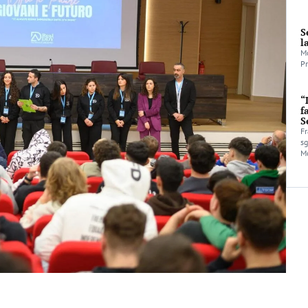
S
l
Mo
Pr
“
f
S
Fr
sg
Mo