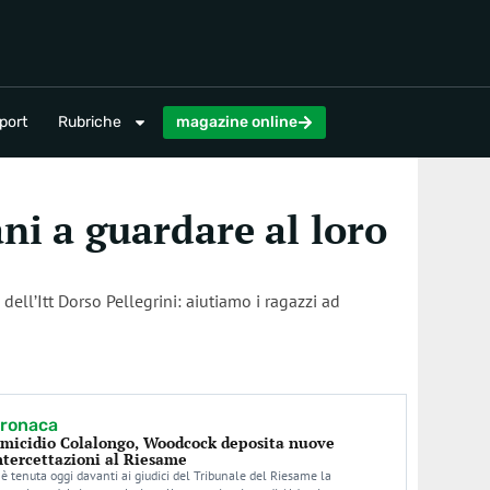
magazine online
port
Rubriche
magazine online
ni a guardare al loro
dell’Itt Dorso Pellegrini: aiutiamo i ragazzi ad
ronaca
micidio Colalongo, Woodcock deposita nuove
ntercettazioni al Riesame
 è tenuta oggi davanti ai giudici del Tribunale del Riesame la