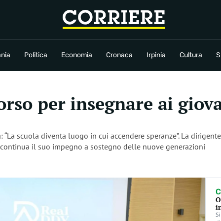
conomia
Cronaca
Irpinia
Cultura
Sport
Rubriche
nia
Politica
Economia
Cronaca
Irpinia
Cultura
S
orso per insegnare ai giova
a: “La scuola diventa luogo in cui accendere speranze”. La dirigente 
nio continua il suo impegno a sostegno delle nuove generazioni
C
O
i
Si