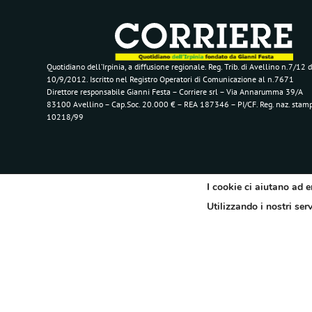
Quotidiano dell’Irpinia, a diffusione regionale. Reg. Trib. di Avellino n.7/12 d
10/9/2012. Iscritto nel Registro Operatori di Comunicazione al n.7671
Direttore responsabile Gianni Festa – Corriere srl – Via Annarumma 39/A
83100 Avellino – Cap.Soc. 20.000 € – REA 187346 – PI/CF. Reg. naz. stam
10218/99
I cookie ci aiutano ad e
Utilizzando i nostri ser
Segui il Corriere dell'Irpinia