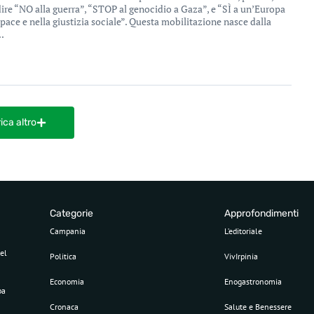
 dire “NO alla guerra”, “STOP al genocidio a Gaza”, e “SÌ a un’Europa
 pace e nella giustizia sociale”. Questa mobilitazione nasce dalla
.
ica altro
Categorie
Approfondimenti
Campania
L’editoriale
el
Politica
VivIrpinia
Economia
Enogastronomia
pa
Cronaca
Salute e Benessere