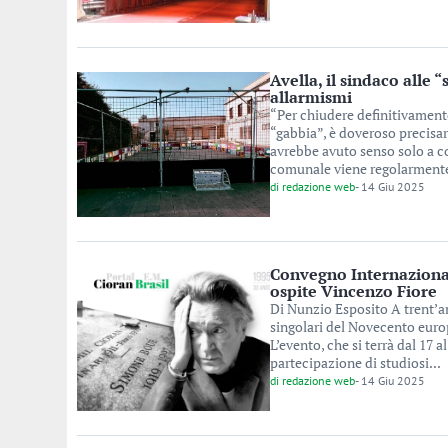
Avella, il sindaco alle “
allarmismi
“Per chiudere definitivamente
“gabbia”, è doveroso precisar
avrebbe avuto senso solo a c
comunale viene regolarmente a
di
redazione web
-
14 Giu 2025
Convegno Internazionale
ospite Vincenzo Fiore
Di Nunzio Esposito A trent’an
singolari del Novecento europ
L’evento, che si terrà dal 17 
partecipazione di studiosi...
di
redazione web
-
14 Giu 2025