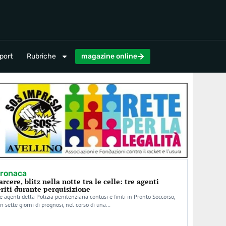
magazine online
port
Rubriche
magazine online
ronaca
arcere, blitz nella notte tra le celle: tre agenti
eriti durante perquisizione
e agenti della Polizia penitenziaria contusi e finiti in Pronto Soccorso,
n sette giorni di prognosi, nel corso di una…