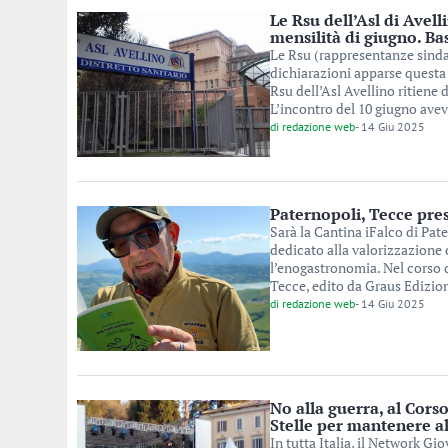
Le Rsu dell’Asl di Avel
mensilità di giugno. Ba
Le Rsu (rappresentanze sindac
dichiarazioni apparse questa 
Rsu dell’Asl Avellino ritiene d
L’incontro del 10 giugno avev
di
redazione web
-
14 Giu 2025
Paternopoli, Tecce pres
Sarà la Cantina iFalco di Pate
dedicato alla valorizzazione de
l’enogastronomia. Nel corso d
Tecce, edito da Graus Edizion
di
redazione web
-
14 Giu 2025
No alla guerra, al Cors
Stelle per mantenere al
In tutta Italia, il Network Gi