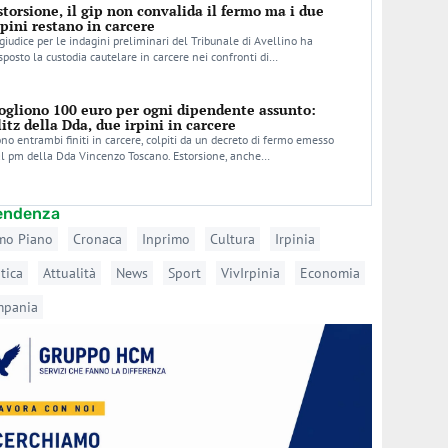
storsione, il gip non convalida il fermo ma i due
rpini restano in carcere
 giudice per le indagini preliminari del Tribunale di Avellino ha
sposto la custodia cautelare in carcere nei confronti di…
ogliono 100 euro per ogni dipendente assunto:
litz della Dda, due irpini in carcere
no entrambi finiti in carcere, colpiti da un decreto di fermo emesso
l pm della Dda Vincenzo Toscano. Estorsione, anche…
tendenza
mo Piano
Cronaca
Inprimo
Cultura
Irpinia
itica
Attualità
News
Sport
VivIrpinia
Economia
mpania