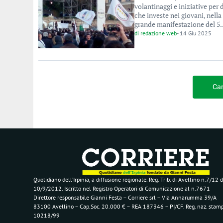
volantinaggi e iniziative per
che investe nei giovani, nella
grande manifestazione del 5..
di
redazione web
-
14 Giu 2025
Car
Quotidiano dell’Irpinia, a diffusione regionale. Reg. Trib. di Avellino n.7/12 d
10/9/2012. Iscritto nel Registro Operatori di Comunicazione al n.7671
Direttore responsabile Gianni Festa – Corriere srl – Via Annarumma 39/A
83100 Avellino – Cap.Soc. 20.000 € – REA 187346 – PI/CF. Reg. naz. stam
10218/99