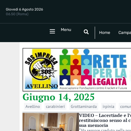
Giovedì 6 Agosto 2026
06.50 (Roma)
Menu
Menu
Home
Campania
Politica
E
Home
Campa
Giugno 14, 2025
Avellino
carabinieri
Grottaminarda
irpinia
comun
VIDEO – Lacertiade e l
restituiscono senso al 
sua memoria
“Ha sempre creduto nella possi