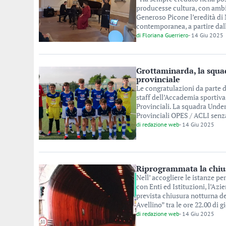
producesse cultura, con ambizi
Generoso Picone l’eredità di
contemporanea, a partire dall
di
Floriana Guerriero
-
14 Giu 2025
Grottaminarda, la squa
provinciale
Le congratulazioni da parte d
staff dell’Accademia sportiv
Provinciali. La squadra Under 
Provinciali OPES / ACLI senz
di
redazione web
-
14 Giu 2025
Riprogrammata la chius
Nell’ accogliere le istanze pe
con Enti ed Istituzioni, l’Az
prevista chiusura notturna de
Avellino” tra le ore 22.00 di gi
di
redazione web
-
14 Giu 2025