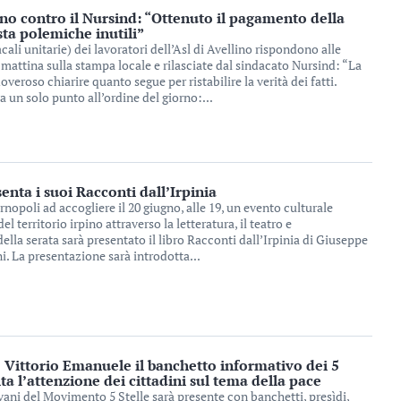
lino contro il Nursind: “Ottenuto il pagamento della
sta polemiche inutili”
ali unitarie) dei lavoratori dell’Asl di Avellino rispondono alle
mattina sulla stampa locale e rilasciate dal sindacato Nursind: “La
overoso chiarire quanto segue per ristabilire la verità dei fatti.
a un solo punto all’ordine del giorno:...
enta i suoi Racconti dall’Irpinia
rnopoli ad accogliere il 20 giugno, alle 19, un evento culturale
l territorio irpino attraverso la letteratura, il teatro e
ella serata sarà presentato il libro Racconti dall’Irpinia di Giuseppe
i. La presentazione sarà introdotta...
o Vittorio Emanuele il banchetto informativo dei 5
ta l’attenzione dei cittadini sul tema della pace
ovani del Movimento 5 Stelle sarà presente con banchetti, presìdi,