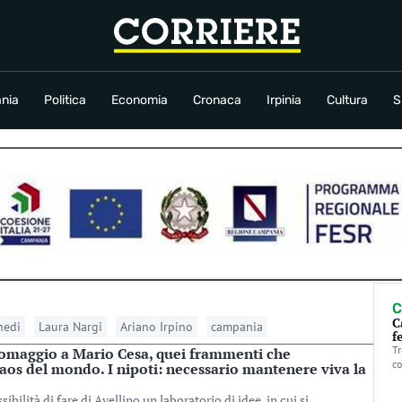
conomia
Cronaca
Irpinia
Cultura
Sport
Rubriche
nia
Politica
Economia
Cronaca
Irpinia
Cultura
S
C
C
edi
Laura Nargi
Ariano Irpino
campania
f
Tr
’omaggio a Mario Cesa, quei frammenti che
co
caos del mondo. I nipoti: necessario mantenere viva la
bilità di fare di Avellino un laboratorio di idee, in cui si