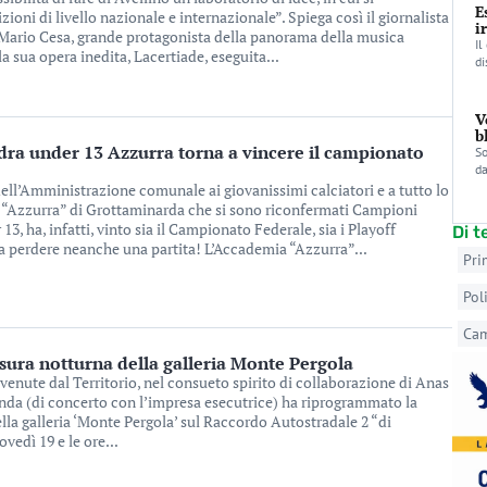
E
oni di livello nazionale e internazionale”. Spiega così il giornalista
i
 Mario Cesa, grande protagonista della panorama della musica
Il
a sua opera inedita, Lacertiade, eseguita...
di
V
b
dra under 13 Azzurra torna a vincere il campionato
So
da
ell’Amministrazione comunale ai giovanissimi calciatori e a tutto lo
a “Azzurra” di Grottaminarda che si sono riconfermati Campioni
13, ha, infatti, vinto sia il Campionato Federale, sia i Playoff
Di 
a perdere neanche una partita! L’Accademia “Azzurra”...
Pri
Pol
Ca
ura notturna della galleria Monte Pergola
rvenute dal Territorio, nel consueto spirito di collaborazione di Anas
ienda (di concerto con l’impresa esecutrice) ha riprogrammato la
lla galleria ‘Monte Pergola’ sul Raccordo Autostradale 2 “di
ovedì 19 e le ore...