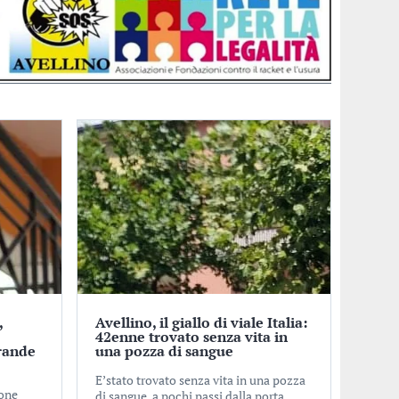
,
Avellino, il giallo di viale Italia:
o
42enne trovato senza vita in
rande
una pozza di sangue
E’stato trovato senza vita in una pozza
ione
di sangue, a pochi passi dalla porta