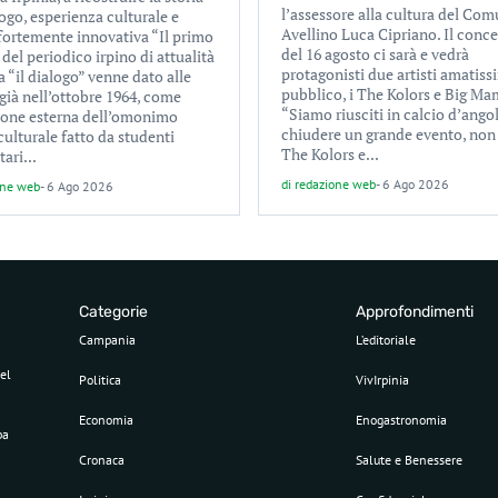
l’assessore alla cultura del Com
ogo, esperienza culturale e
Avellino Luca Cipriano. Il conc
 fortemente innovativa “Il primo
del 16 agosto ci sarà e vedrà
el periodico irpino di attualità
protagonisti due artisti amatiss
a “il dialogo” venne dato alle
pubblico, i The Kolors e Big Ma
già nell’ottobre 1964, come
“Siamo riusciti in calcio d’ango
ione esterna dell’omonimo
chiudere un grande evento, non
culturale fatto da studenti
The Kolors e...
tari...
di
redazione web
-
6 Ago 2026
one web
-
6 Ago 2026
Categorie
Approfondimenti
Campania
L’editoriale
el
Politica
VivIrpinia
Economia
Enogastronomia
pa
Cronaca
Salute e Benessere