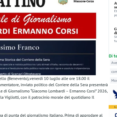
A
s
E’
po
G
d
Si
fu
Di 
Ave
co
llo (Benevento),venerdì 10 luglio alle ore 18.00 il
Mo
ommentatore
,
inviato politico del Corriere della Sera presenterà
le di Giornalismo “Giacomo Lombardi – Ermanno
Corsi” 2026
,
la Vigliotti,
con il patrocinio morale del quotidiano
Il
a di punta del giornalismo italiano. Prima di approdare al