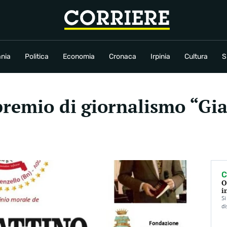
conomia
Cronaca
Irpinia
Cultura
Sport
Rubriche
nia
Politica
Economia
Cronaca
Irpinia
Cultura
S
premio di giornalismo “G
C
O
i
Si
di