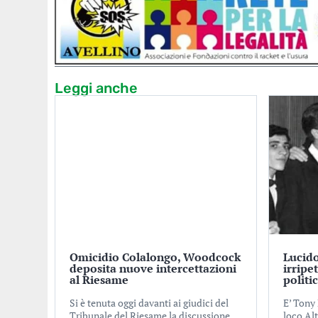
Leggi anche
Omicidio Colalongo, Woodcock
Lucido
deposita nuove intercettazioni
irripe
al Riesame
politi
Si è tenuta oggi davanti ai giudici del
E’ Tony 
Tribunale del Riesame la discussione
loco Alt