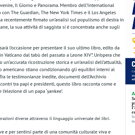
 Avvenire, Il Giorno e Panorama. Membro dell’International
ato con The Guardian, The New York Times e il Los Angeles
a recentemente firmato un’analisi sul populismo di destra in
ane, la sua attività di saggista si è concentrata anche sugli
sarà l’occasione per presentare il suo ultimo libro, edito da
a in Vaticano dal tabù del passato a Leone XIV”. Un’opera che
un’accurata ricostruzione storica e un’analisi dell’attualità,
mo americano stiano condizionando gli equilibri interni al
Tra
le
testimonianze inedite, documenti dell’Archivio
e scontri tra papi e presidenti, questo libro racconta come e
 l’elezione di un papa ‘yankee’.
A
S
p
l
c
Sc
erazioni
diverse attraverso il linguaggio universale dei libri.
No
e e per sentirsi parte di una comunità culturale viva e