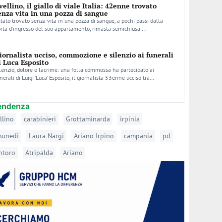
vellino, il giallo di viale Italia: 42enne trovato
enza vita in una pozza di sangue
stato trovato senza vita in una pozza di sangue, a pochi passi dalla
rta d’ingresso del suo appartamento, rimasta semichiusa….
iornalista ucciso, commozione e silenzio ai funerali
i Luca Esposito
lenzio, dolore e lacrime: una folla commossa ha partecipato ai
nerali di Luigi ‘Luca’ Esposito, il giornalista 53enne ucciso tra…
tendenza
llino
carabinieri
Grottaminarda
irpinia
munedi
Laura Nargi
Ariano Irpino
campania
pd
ntoro
Atripalda
Ariano