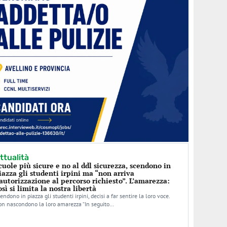
ttualità
cuole più sicure e no al ddl sicurezza, scendono in
iazza gli studenti irpini ma “non arriva
’autorizzazione al percorso richiesto”. L’amarezza:
osì si limita la nostra libertà
endono in piazza gli studenti irpini, decisi a far sentire la loro voce.
n nascondono la loro amarezza “In seguito…