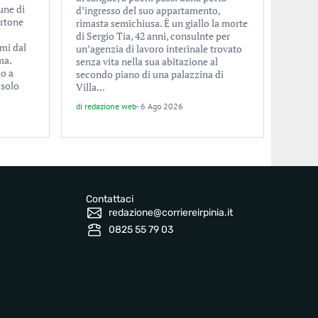
une di
d’ingresso del suo appartamento,
ertone
rimasta semichiusa. È un giallo la morte
di Sergio Tia, 42 anni, consulnte per
imi dal
un’agenzia di lavoro interinale trovato
ma.
senza vita nella sua abitazione al
lo a
secondo piano di una palazzina di
 solo
Villa...
di
redazione web
-
6 Ago 2026
Contattaci
redazione@corriereirpinia.it
0825 55 79 03