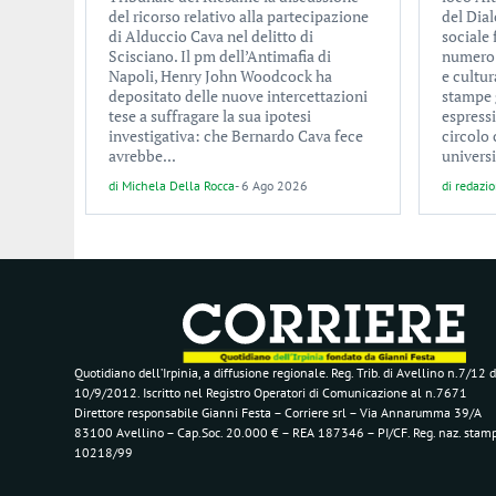
del ricorso relativo alla partecipazione
del Dial
di Alduccio Cava nel delitto di
sociale
Scisciano. Il pm dell’Antimafia di
numero d
Napoli, Henry John Woodcock ha
e cultur
depositato delle nuove intercettazioni
stampe 
tese a suffragare la sua ipotesi
espress
investigativa: che Bernardo Cava fece
circolo 
avrebbe...
universi
di
Michela Della Rocca
-
6 Ago 2026
di
redazi
Quotidiano dell’Irpinia, a diffusione regionale. Reg. Trib. di Avellino n.7/12 d
10/9/2012. Iscritto nel Registro Operatori di Comunicazione al n.7671
Direttore responsabile Gianni Festa – Corriere srl – Via Annarumma 39/A
83100 Avellino – Cap.Soc. 20.000 € – REA 187346 – PI/CF. Reg. naz. stam
10218/99