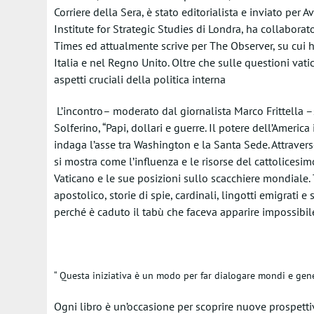
Corriere della Sera, è stato editorialista e inviato per
Institute for Strategic Studies di Londra, ha collabor
Times ed attualmente scrive per The Observer, su cui h
Italia e nel Regno Unito. Oltre che sulle questioni vatic
aspetti cruciali della politica interna
L’incontro
– moderato dal giornalista Marco Frittella –
Solferino, “
Papi, dollari e guerre
. Il potere dell’Americ
indaga l’asse tra Washington e la Santa Sede. Attraverso 
si mostra come l’influenza e le risorse del cattolicesi
Vaticano e le sue posizioni sullo scacchiere mondiale. 
apostolico, storie di spie, cardinali, lingotti emigrati 
perché è caduto il tabù che faceva apparire impossibile
“ Questa iniziativa è un modo per
far
dialogare mondi e gen
Ogni libro è un’occasione per scoprire nuove prospettiv