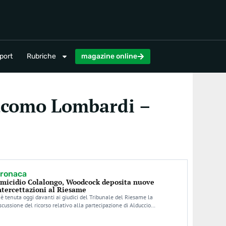
magazine online
port
Rubriche
magazine online
iacomo Lombardi –
ronaca
micidio Colalongo, Woodcock deposita nuove
ntercettazioni al Riesame
 è tenuta oggi davanti ai giudici del Tribunale del Riesame la
scussione del ricorso relativo alla partecipazione di Alduccio…