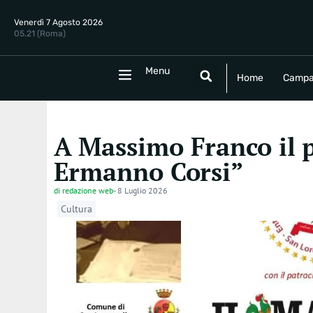
Venerdì 7 Agosto 2026
05.21 (Roma)
Menu
Menu
Home
Campania
Politica
E
Home
Campa
A Massimo Franco il 
Ermanno Corsi”
di
redazione web
-
8 Luglio 2026
Cultura