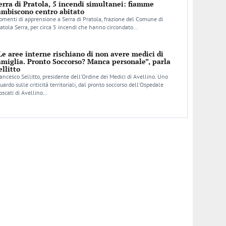
erra di Pratola, 5 incendi simultanei: fiamme
ambiscono centro abitato
menti di apprensione a Serra di Pratola, frazione del Comune di
atola Serra, per circa 5 incendi che hanno circondato…
Le aree interne rischiano di non avere medici di
amiglia. Pronto Soccorso? Manca personale”, parla
ellitto
ancesco Sellitto, presidente dell’Ordine dei Medici di Avellino. Uno
uardo sulle criticità territoriali, dal pronto soccorso dell’Ospedale
scati di Avellino…