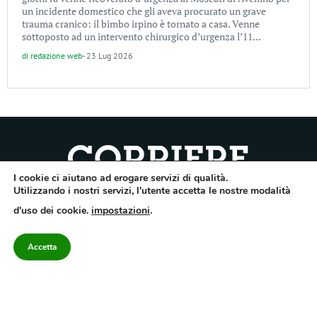
un incidente domestico che gli aveva procurato un grave
trauma cranico: il bimbo irpino è tornato a casa. Venne
sottoposto ad un intervento chirurgico d’urgenza l’11...
di
redazione web
-
23 Lug 2026
I cookie ci aiutano ad erogare servizi di qualità.
Quotidiano dell’Irpinia, a diffusione regionale. Reg. Trib. di Avellino n.7/12 del
Utilizzando i nostri servizi, l'utente accetta le nostre modalità
10/9/2012. Iscritto nel Registro Operatori di Comunicazione al n.7671
d'uso dei cookie.
impostazioni
.
Direttore responsabile Gianni Festa – Corriere srl – Via Annarumma 39/A 83100
Avellino – Cap.Soc. 20.000 € – REA 187346 – PI/CF. Reg. naz. stampa 10218/99
Accetta
Categorie
Approfondimenti
Contattaci
redazione@corriereirp
Campania
L’editoriale
0825 55 79 03
Politica
VivIrpinia