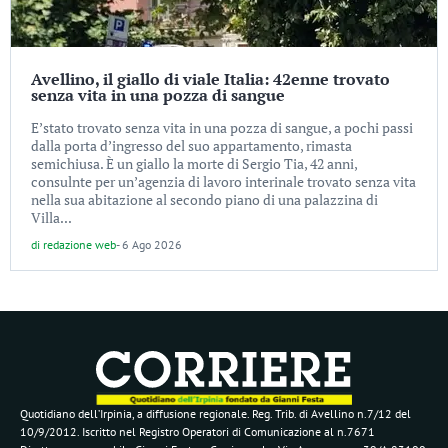
Avellino, il giallo di viale Italia: 42enne trovato
senza vita in una pozza di sangue
E’stato trovato senza vita in una pozza di sangue, a pochi passi
dalla porta d’ingresso del suo appartamento, rimasta
semichiusa. È un giallo la morte di Sergio Tia, 42 anni,
consulnte per un’agenzia di lavoro interinale trovato senza vita
nella sua abitazione al secondo piano di una palazzina di
Villa...
di
redazione web
-
6 Ago 2026
Quotidiano dell’Irpinia, a diffusione regionale. Reg. Trib. di Avellino n.7/12 del
10/9/2012. Iscritto nel Registro Operatori di Comunicazione al n.7671