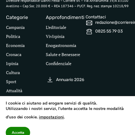
Direttore responsabile Gianni Festa – Corriere srl – Via Annarumma 39/A 83100
Avellino – Cap.Soc. 20.000 € – REA 187346 – PI/CF. Reg. naz. stampa 10218/99
Categorie
Approfondimenti
Contattaci
redazione@corriereirp
Campania
L’editoriale
0825 55 79 03
Politica
VivIrpinia
Economia
Enogastronomia
Cronaca
Salute e Benessere
Irpinia
Confidenziale
Cultura
Annuario 2026
Sport
Attualità
I cookie ci aiutano ad erogare servizi di qualità.
Utilizzando i nostri servizi, l'utente accetta le nostre modalità
Segui il Corriere dell'Irpinia
d'uso dei cookie.
impostazioni
.
Inf
leg
©
Pri
Te
Acc
Accetta
20
Pol