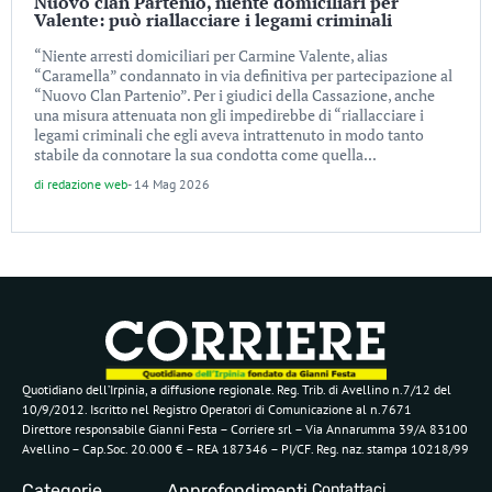
Nuovo clan Partenio, niente domiciliari per
Valente: può riallacciare i legami criminali
“Niente arresti domiciliari per Carmine Valente, alias
“Caramella” condannato in via definitiva per partecipazione al
“Nuovo Clan Partenio”. Per i giudici della Cassazione, anche
una misura attenuata non gli impedirebbe di “riallacciare i
legami criminali che egli aveva intrattenuto in modo tanto
stabile da connotare la sua condotta come quella...
di
redazione web
-
14 Mag 2026
Quotidiano dell’Irpinia, a diffusione regionale. Reg. Trib. di Avellino n.7/12 del
10/9/2012. Iscritto nel Registro Operatori di Comunicazione al n.7671
Direttore responsabile Gianni Festa – Corriere srl – Via Annarumma 39/A 83100
Avellino – Cap.Soc. 20.000 € – REA 187346 – PI/CF. Reg. naz. stampa 10218/99
Categorie
Approfondimenti
Contattaci