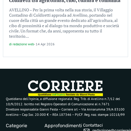
Coldiretti tra agricoltura, cibo, cultura e comunità
AVELLINO – Per la prima volta nella sua storia, il Villaggio
Contadino di Coldiretti approda ad Avellino, portando nel
cuore della città un grande evento dedicato all’agricoltura, al
cibo di prossimità e al dialogo tra mondo produttivo e società
civile. Un format che, da anni, rappresenta su tutto il
territorio...
di
redazione web
-
14 Apr 2026
Quotidiano dell’Irpinia, a diffusione regionale. Reg. Trib. di Avellino n.7/12 del
10/9/2012. Iscritto nel Registro Operatori di Comunicazione al n.7671
Direttore responsabile Gianni Festa – Corriere srl – Via Annarumma 39/A 83100
Avellino – Cap.Soc. 20.000 € – REA 187346 – PI/CF. Reg. naz. stampa 10218/99
Categorie
Approfondimenti
Contattaci
redazione@corriereirp