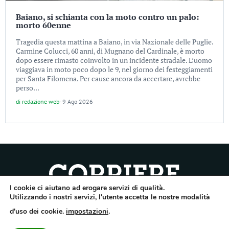
Baiano, si schianta con la moto contro un palo:
morto 60enne
Tragedia questa mattina a Baiano, in via Nazionale delle Puglie.
Carmine Colucci, 60 anni, di Mugnano del Cardinale, è morto
dopo essere rimasto coinvolto in un incidente stradale. L’uomo
viaggiava in moto poco dopo le 9, nel giorno dei festeggiamenti
per Santa Filomena. Per cause ancora da accertare, avrebbe
perso...
di
redazione web
-
9 Ago 2026
I cookie ci aiutano ad erogare servizi di qualità.
Quotidiano dell’Irpinia, a diffusione regionale. Reg. Trib. di Avellino n.7/12 del
Utilizzando i nostri servizi, l'utente accetta le nostre modalità
10/9/2012. Iscritto nel Registro Operatori di Comunicazione al n.7671
d'uso dei cookie.
impostazioni
.
Direttore responsabile Gianni Festa – Corriere srl – Via Annarumma 39/A 83100
Avellino – Cap.Soc. 20.000 € – REA 187346 – PI/CF. Reg. naz. stampa 10218/99