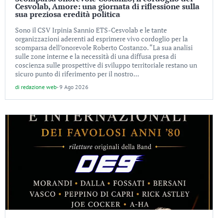
Cesvolab, Amore: una giornata di riflessione sulla
sua preziosa eredità politica
Sono il CSV Irpinia Sannio ETS-Cesvolab e le tante
organizzazioni aderenti ad esprimere vivo cordoglio per la
scomparsa dell’onorevole Roberto Costanzo. “La sua analisi
sulle zone interne e la necessità di una diffusa presa di
coscienza sulle prospettive di sviluppo territoriale restano un
sicuro punto di riferimento per il nostro...
di
redazione web
-
9 Ago 2026