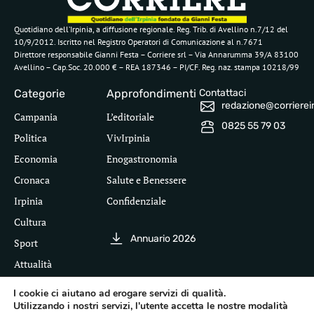
Quotidiano dell’Irpinia, a diffusione regionale. Reg. Trib. di Avellino n.7/12 del
10/9/2012. Iscritto nel Registro Operatori di Comunicazione al n.7671
Direttore responsabile Gianni Festa – Corriere srl – Via Annarumma 39/A 83100
Avellino – Cap.Soc. 20.000 € – REA 187346 – PI/CF. Reg. naz. stampa 10218/99
Categorie
Approfondimenti
Contattaci
redazione@corriereirp
Campania
L’editoriale
0825 55 79 03
Politica
VivIrpinia
Economia
Enogastronomia
Cronaca
Salute e Benessere
Irpinia
Confidenziale
Cultura
Annuario 2026
Sport
Attualità
I cookie ci aiutano ad erogare servizi di qualità.
Utilizzando i nostri servizi, l'utente accetta le nostre modalità