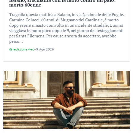
Baiano, si schianta con la moto contro un palo:
morto 60enne
Tragedia questa mattina a Baiano, in via Nazionale delle Puglie.
Carmine Colucci, 60 anni, di Mugnano del Cardinale, è morto
dopo essere rimasto coinvolto in un incidente stradale. L’uomo
viaggiava in moto poco dopo le 9, nel giorno dei festeggiamenti
per Santa Filomena. Per cause ancora da accertare, avrebbe
perso...
di
redazione web
-
9 Ago 2026