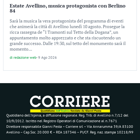
Estate Avellino, musica protagonista con Berlino
84
Sarà la musica la vera protagonista del programma di eventi
che animerà la città di Avellino lunedì 10 agosto. Prosegue la
ricca rassegna de “I Tramonti sul Tetto della Dogana”, un
appuntamento molto apprezzato e che sta riscuotendo un
grande successo. Dalle 19:30, sul tetto del monumento sarà il
momento...
di
redazione web
-
9 Ago 2026
Quotidiano dell’Irpinia, a diffusione regionale. Reg. Trib. di Avellino n.7/12 del
10/9/2012. Iscritto nel Registro Operatori di Comunicazione al n.7671
Direttore responsabile Gianni Festa – Corriere srl – Via Annarumma 39/A 83100
Avellino – Cap.Soc. 20.000 € – REA 187346 – PI/CF. Reg. naz. stampa 10218/99