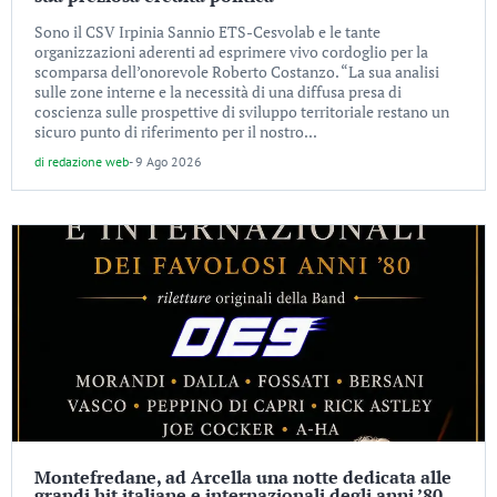
Sono il CSV Irpinia Sannio ETS-Cesvolab e le tante
organizzazioni aderenti ad esprimere vivo cordoglio per la
scomparsa dell’onorevole Roberto Costanzo. “La sua analisi
sulle zone interne e la necessità di una diffusa presa di
coscienza sulle prospettive di sviluppo territoriale restano un
sicuro punto di riferimento per il nostro...
di
redazione web
-
9 Ago 2026
Montefredane, ad Arcella una notte dedicata alle
grandi hit italiane e internazionali degli anni ’80