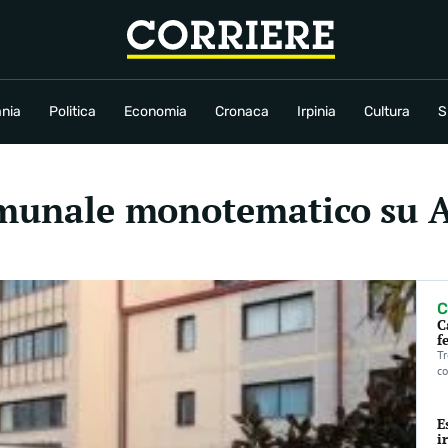
conomia
Cronaca
Irpinia
Cultura
Sport
Rubriche
nia
Politica
Economia
Cronaca
Irpinia
Cultura
S
omunale monotematico su A
C
C
f
Tr
co
E
i