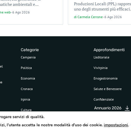
Produzioni Locali (PPL) rappre
atiche ambientali e...
uno degli strumenti più efficaci.
one web
-
6 Ago 2026
di
Carmela Cerrone
-
6 Ago 2026
Categorie
Approfondimenti
Campania
L’editoriale
el
Politica
VivIrpinia
Economia
Enogastronomia
pa
Cronaca
Salute e Benessere
Irpinia
Confidenziale
Annuario 2026
Cultura
rogare servizi di qualità.
Sport
vizi, l'utente accetta le nostre modalità d'uso dei cookie.
impostazioni
.
Attualità