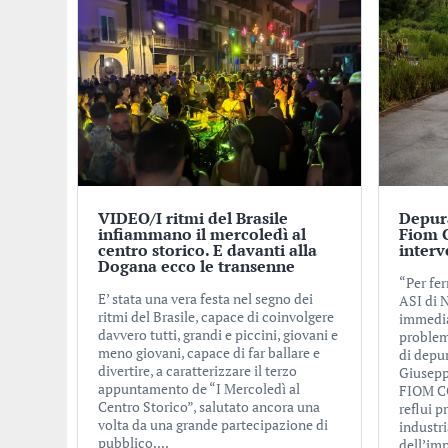
VIDEO/I ritmi del Brasile
Depura
infiammano il mercoledì al
Fiom C
centro storico. E davanti alla
interv
Dogana ecco le transenne
“Per fer
E’ stata una vera festa nel segno dei
ASI di 
ritmi del Brasile, capace di coinvolgere
immedia
davvero tutti, grandi e piccini, giovani e
problem
meno giovani, capace di far ballare e
di depur
divertire, a caratterizzare il terzo
Giusepp
appuntamento de “I Mercoledì al
FIOM CG
Centro Storico”, salutato ancora una
reflui p
volta da una grande partecipazione di
industri
pubblico....
dell’im