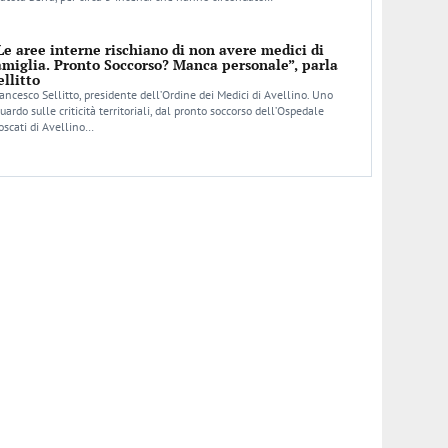
Le aree interne rischiano di non avere medici di
amiglia. Pronto Soccorso? Manca personale”, parla
ellitto
ancesco Sellitto, presidente dell’Ordine dei Medici di Avellino. Uno
uardo sulle criticità territoriali, dal pronto soccorso dell’Ospedale
scati di Avellino…