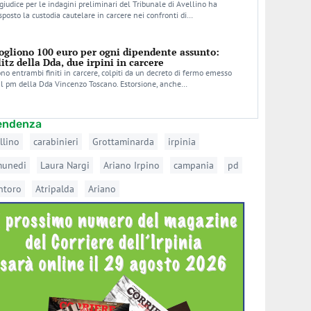
 giudice per le indagini preliminari del Tribunale di Avellino ha
sposto la custodia cautelare in carcere nei confronti di…
ogliono 100 euro per ogni dipendente assunto:
litz della Dda, due irpini in carcere
no entrambi finiti in carcere, colpiti da un decreto di fermo emesso
l pm della Dda Vincenzo Toscano. Estorsione, anche…
tendenza
llino
carabinieri
Grottaminarda
irpinia
munedi
Laura Nargi
Ariano Irpino
campania
pd
ntoro
Atripalda
Ariano