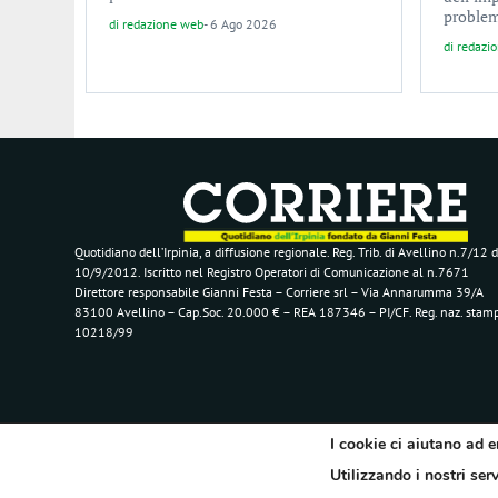
problem
di
redazione web
-
6 Ago 2026
di
redazi
Quotidiano dell’Irpinia, a diffusione regionale. Reg. Trib. di Avellino n.7/12 d
10/9/2012. Iscritto nel Registro Operatori di Comunicazione al n.7671
Direttore responsabile Gianni Festa – Corriere srl – Via Annarumma 39/A
83100 Avellino – Cap.Soc. 20.000 € – REA 187346 – PI/CF. Reg. naz. stam
10218/99
I cookie ci aiutano ad e
Utilizzando i nostri ser