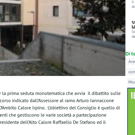
Il
di
V
b
So
da
Di 
Ave
co
Mo
er la prima seduta monotematica che avvia il dibattito sulle
ercorso indicato dall’Assessore al ramo Arturo Iannaccone
’Ambito Calore Irpino. L’obiettivo del Consiglio è quello di
denti che gestiscono le varie società a partecipazione
esidente dell’Alto Calore Raffaello De Stefano ed il