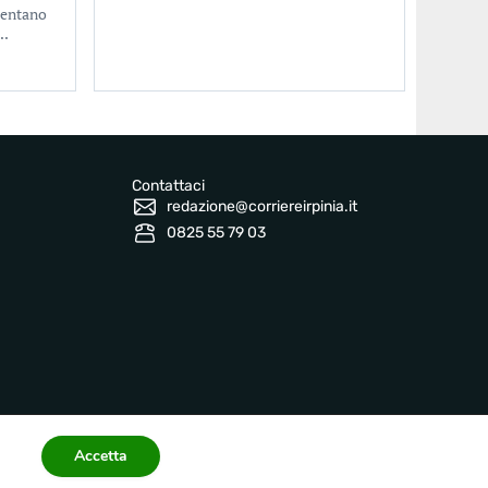
sentano
..
Contattaci
redazione@corriereirpinia.it
0825 55 79 03
Accetta