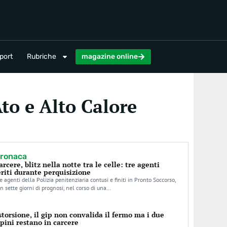
magazine online
port
Rubriche
magazine online
to e Alto Calore
ronaca
arcere, blitz nella notte tra le celle: tre agenti
eriti durante perquisizione
e agenti della Polizia penitenziaria contusi e finiti in Pronto Soccorso,
n sette giorni di prognosi, nel corso di una…
storsione, il gip non convalida il fermo ma i due
rpini restano in carcere