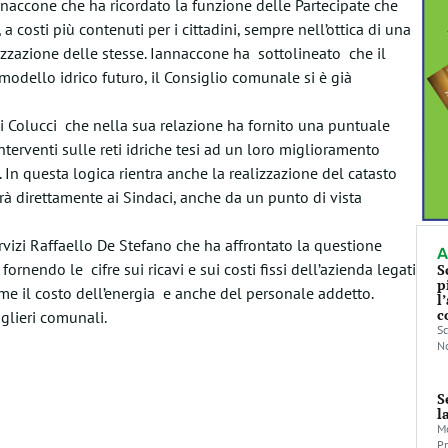
annaccone che ha ricordato la funzione delle Partecipate che
 costi più contenuti per i cittadini, sempre nell’ottica di una
zzazione delle stesse. Iannaccone ha sottolineato che il
 modello idrico futuro, il Consiglio comunale si è già
 Colucci che nella sua relazione ha fornito una puntuale
interventi sulle reti idriche tesi ad un loro miglioramento
 In questa logica rientra anche la realizzazione del catasto
erà direttamente ai Sindaci, anche da un punto di vista
ervizi Raffaello De Stefano che ha affrontato la questione
A
fornendo le cifre sui ricavi e sui costi fissi dell’azienda legati
S
p
come il costo dell’energia e anche del personale addetto.
l
c
iglieri comunali.
Sc
No
S
l
Mo
Pr