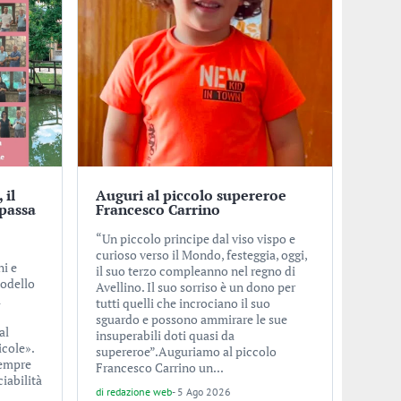
 il
Auguri al piccolo supereroe
 passa
Francesco Carrino
e
“Un piccolo principe dal viso vispo e
curioso verso il Mondo, festeggia, oggi,
ni e
il suo terzo compleanno nel regno di
modello
Avellino. Il suo sorriso è un dono per
a
tutti quelli che incrociano il suo
sguardo e possono ammirare le sue
al
insuperabili doti quasi da
icole».
supereroe”.Auguriamo al piccolo
sempre
Francesco Carrino un...
ciabilità
di
redazione web
-
5 Ago 2026