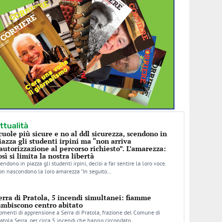
ttualità
cuole più sicure e no al ddl sicurezza, scendono in
iazza gli studenti irpini ma “non arriva
’autorizzazione al percorso richiesto”. L’amarezza:
osì si limita la nostra libertà
endono in piazza gli studenti irpini, decisi a far sentire la loro voce.
n nascondono la loro amarezza “In seguito…
erra di Pratola, 5 incendi simultanei: fiamme
ambiscono centro abitato
menti di apprensione a Serra di Pratola, frazione del Comune di
atola Serra, per circa 5 incendi che hanno circondato…