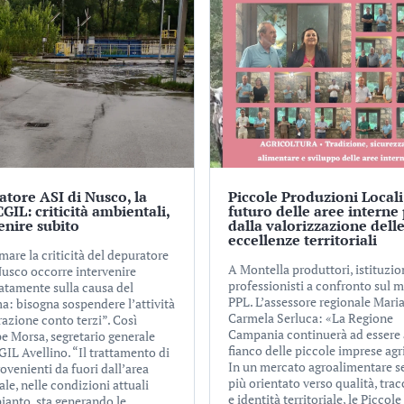
tore ASI di Nusco, la
Piccole Produzioni Locali,
GIL: criticità ambientali,
futuro delle aree interne
enire subito
dalla valorizzazione dell
eccellenze territoriali
mare la criticità del depuratore
A Montella produttori, istituzio
Nusco occorre intervenire
professionisti a confronto sul 
tamente sulla causa del
PPL. L’assessore regionale Mari
a: bisogna sospendere l’attività
Carmela Serluca: «La Regione
azione conto terzi”. Così
Campania continuerà ad essere 
e Morsa, segretario generale
fianco delle piccole imprese agr
IL Avellino. “Il trattamento di
In un mercato agroalimentare 
rovenienti da fuori dall’area
più orientato verso qualità, trac
ale, nelle condizioni attuali
e identità territoriale, le Piccole
pianto, sta generando le