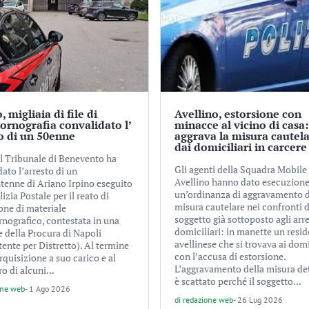
, migliaia di file di
Avellino, estorsione con
rnografia convalidato l’
minacce al vicino di casa:
o di un 50enne
aggrava la misura cautela
dai domiciliari in carcere
el Tribunale di Benevento ha
Gli agenti della Squadra Mobile 
ato l’arresto di un
Avellino hanno dato esecuzione
tenne di Ariano Irpino eseguito
un’ordinanza di aggravamento d
lizia Postale per il reato di
misura cautelare nei confronti d
one di materiale
soggetto già sottoposto agli arre
nografico, contestata in una
domiciliari: in manette un resi
e della Procura di Napoli
avellinese che si trovava ai domi
ente per Distretto). Al termine
con l’accusa di estorsione.
rquisizione a suo carico e al
L’aggravamento della misura de
o di alcuni...
è scattato perché il soggetto...
one web
-
1 Ago 2026
di
redazione web
-
26 Lug 2026