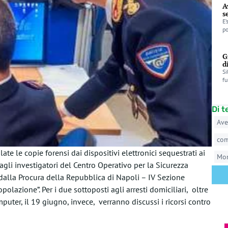
A
s
E’
po
G
d
Si
fu
Di 
Ave
co
e le copie forensi dai dispositivi elettronici sequestrati ai
Mo
gli investigatori del Centro Operativo per la Sicurezza
i dalla Procura della Repubblica di Napoli – IV Sezione
olazione”. Per i due sottoposti agli arresti domiciliari, oltre
mputer, il 19 giugno, invece, verranno discussi i ricorsi contro