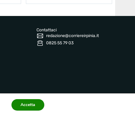
Contattaci
redazione@corriereirpinia.it
0825 55 79 03
Accetta