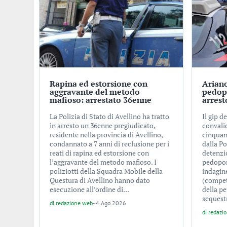
Rapina ed estorsione con
Ariano
aggravante del metodo
pedopo
mafioso: arrestato 36enne
arrest
La Polizia di Stato di Avellino ha tratto
Il gip d
in arresto un 36enne pregiudicato,
convalid
residente nella provincia di Avellino,
cinquan
condannato a 7 anni di reclusione per i
dalla Po
reati di rapina ed estorsione con
detenzi
l’aggravante del metodo mafioso. I
pedopor
poliziotti della Squadra Mobile della
indagin
Questura di Avellino hanno dato
(compet
esecuzione all’ordine di...
della pe
sequestr
di
redazione web
-
4 Ago 2026
di
redazi