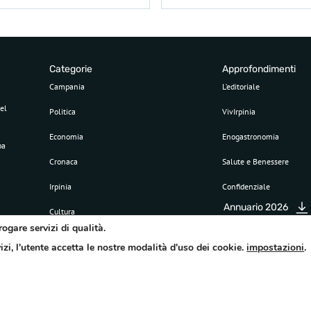
Categorie
Approfondimenti
Campania
L’editoriale
el
Politica
VivIrpinia
Economia
Enogastronomia
pa
Cronaca
Salute e Benessere
Irpinia
Confidenziale
Annuario 2026
Cultura
rogare servizi di qualità.
Sport
vizi, l'utente accetta le nostre modalità d'uso dei cookie.
impostazioni
.
Attualità