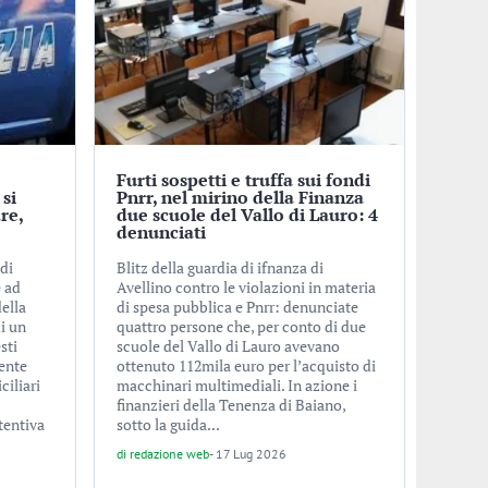
Furti sospetti e truffa sui fondi
 si
Pnrr, nel mirino della Finanza
re,
due scuole del Vallo di Lauro: 4
denunciati
di
Blitz della guardia di ifnanza di
 ad
Avellino contro le violazioni in materia
ella
di spesa pubblica e Pnrr: denunciate
i un
quattro persone che, per conto di due
sti
scuole del Vallo di Lauro avevano
dente
ottenuto 112mila euro per l’acquisto di
ciliari
macchinari multimediali. In azione i
finanzieri della Tenenza di Baiano,
tentiva
sotto la guida...
di
redazione web
-
17 Lug 2026