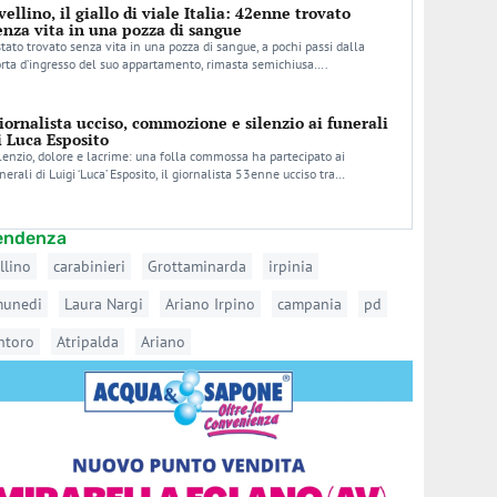
vellino, il giallo di viale Italia: 42enne trovato
enza vita in una pozza di sangue
stato trovato senza vita in una pozza di sangue, a pochi passi dalla
rta d’ingresso del suo appartamento, rimasta semichiusa….
iornalista ucciso, commozione e silenzio ai funerali
i Luca Esposito
lenzio, dolore e lacrime: una folla commossa ha partecipato ai
nerali di Luigi ‘Luca’ Esposito, il giornalista 53enne ucciso tra…
tendenza
llino
carabinieri
Grottaminarda
irpinia
munedi
Laura Nargi
Ariano Irpino
campania
pd
ntoro
Atripalda
Ariano