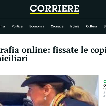
conomia
Cronaca
Irpinia
Cultura
Sport
Rubriche
nia
Politica
Economia
Cronaca
Irpinia
Cultura
S
fia online: fissate le copi
iciliari
C
O
i
Si
di