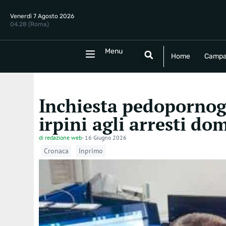
Venerdì 7 Agosto 2026
04.28 (Roma)
Menu
Menu
Home
Campania
Politica
E
Home
Campa
Inchiesta pedopornogra
irpini agli arresti dom
di
redazione web
-
16 Giugno 2026
Cronaca
Inprimo