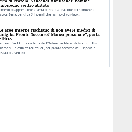
erra di Pratola, 5 incendi simultanei: fiamme
ambiscono centro abitato
menti di apprensione a Serra di Pratola, frazione del Comune di
atola Serra, per circa 5 incendi che hanno circondato…
Le aree interne rischiano di non avere medici di
amiglia. Pronto Soccorso? Manca personale”, parla
ellitto
ancesco Sellitto, presidente dell’Ordine dei Medici di Avellino. Uno
uardo sulle criticità territoriali, dal pronto soccorso dell’Ospedale
scati di Avellino…