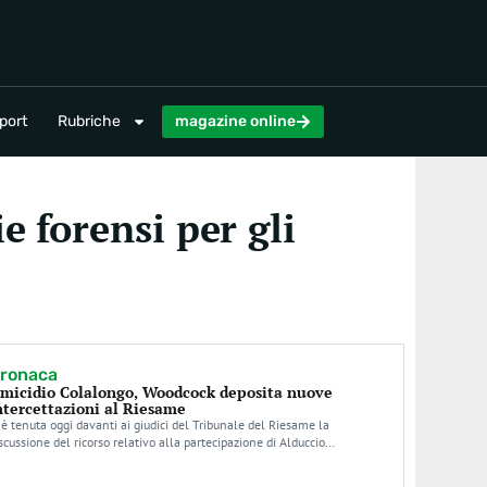
magazine online
port
Rubriche
magazine online
e forensi per gli
ronaca
micidio Colalongo, Woodcock deposita nuove
ntercettazioni al Riesame
 è tenuta oggi davanti ai giudici del Tribunale del Riesame la
scussione del ricorso relativo alla partecipazione di Alduccio…