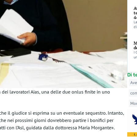
A
t
4
La
d’
M
d
I 
un
Di 
Ave
 dei lavoratori Aias, una delle due onlus finite in uno
co
Mo
che il giudice si esprima su un eventuale sequestro. Intanto,
he nei prossimi giorni dovrebbero partire i bonifici per
tatti con l’Asl, guidata dalla dottoressa Maria Morgante».