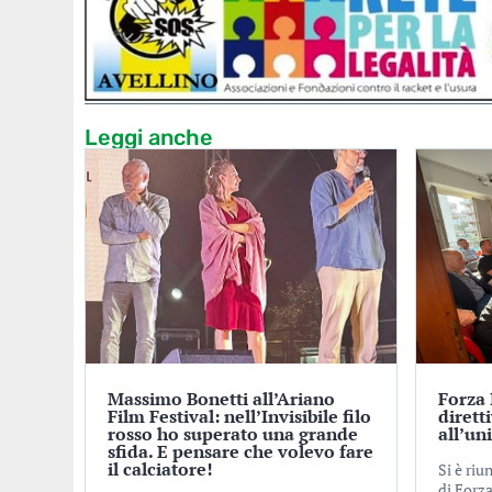
Leggi anche
Massimo Bonetti all’Ariano
Forza I
Film Festival: nell’Invisibile filo
dirett
rosso ho superato una grande
all’un
sfida. E pensare che volevo fare
il calciatore!
Si è riu
di Forza