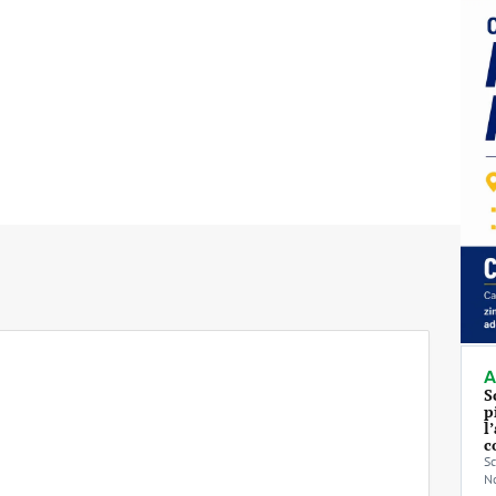
A
S
p
l
c
Sc
No