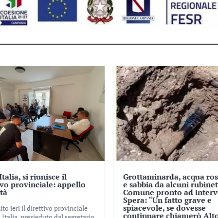
talia, si riunisce il
Grottaminarda, acqua ros
ivo provinciale: appello
e sabbia da alcuni rubinett
ità
Comune pronto ad interv
Spera: “Un fatto grave e
spiacevole, se dovesse
nito ieri il direttivo provinciale
continuare chiamerò Alt
 Italia, presieduto dal segretario