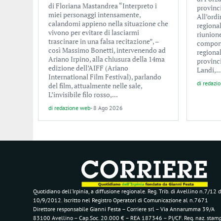
di Floriana Mastandrea “Interpreto i
provinc
miei personaggi intensamente,
All’ordi
calandomi appieno nella situazione che
regional
vivono per evitare di lasciarmi
riunione
trascinare in una falsa recitazione”, –
componen
così Massimo Bonetti, intervenendo ad
regional
Ariano Irpino, alla chiusura della 14ma
provinc
edizione dell’AIFF (Ariano
Landi,..
International Film Festival), parlando
di
redazi
del film, attualmente nelle sale,
L’invisibile filo rosso,...
di
redazione web
-
8 Ago 2026
Quotidiano dell’Irpinia, a diffusione regionale. Reg. Trib. di Avellino n.7/12 d
10/9/2012. Iscritto nel Registro Operatori di Comunicazione al n.7671
Direttore responsabile Gianni Festa – Corriere srl – Via Annarumma 39/A
83100 Avellino – Cap.Soc. 20.000 € – REA 187346 – PI/CF. Reg. naz. stam