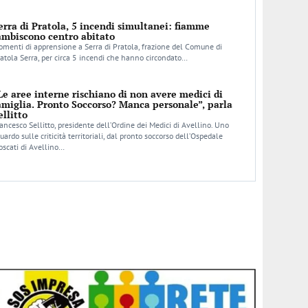
erra di Pratola, 5 incendi simultanei: fiamme
ambiscono centro abitato
menti di apprensione a Serra di Pratola, frazione del Comune di
atola Serra, per circa 5 incendi che hanno circondato…
Le aree interne rischiano di non avere medici di
amiglia. Pronto Soccorso? Manca personale”, parla
ellitto
ancesco Sellitto, presidente dell’Ordine dei Medici di Avellino. Uno
uardo sulle criticità territoriali, dal pronto soccorso dell’Ospedale
scati di Avellino…