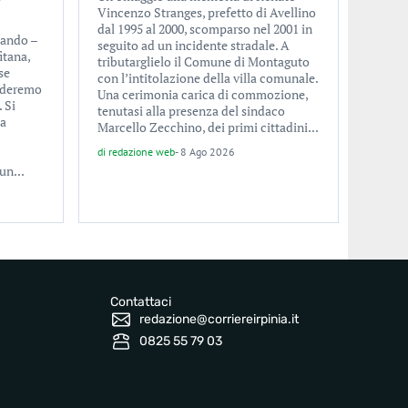
Vincenzo Stranges, prefetto di Avellino
dal 1995 al 2000, scomparso nel 2001 in
cando –
seguito ad un incidente stradale. A
itana,
tributarglielo il Comune di Montaguto
se
con l’intitolazione della villa comunale.
erderemo
Una cerimonia carica di commozione,
 Si
tenutasi alla presenza del sindaco
la
Marcello Zecchino, dei primi cittadini...
di
redazione web
-
8 Ago 2026
un...
Contattaci
redazione@corriereirpinia.it
0825 55 79 03