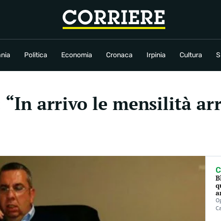
conomia
Cronaca
Irpinia
Cultura
Sport
Rubriche
nia
Politica
Economia
Cronaca
Irpinia
Cultura
S
 “In arrivo le mensilità arr
C
B
q
a
Op
C