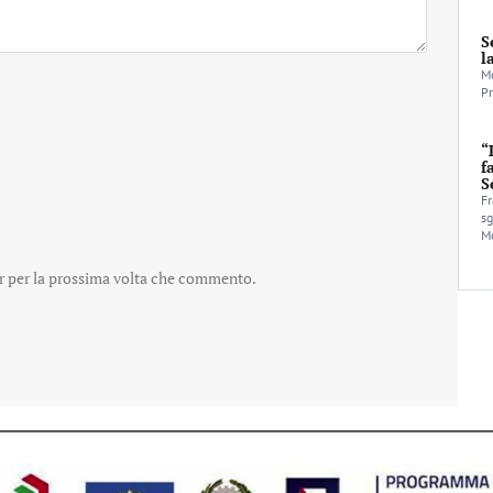
S
l
Mo
Pr
“
f
S
Fr
sg
Mo
er per la prossima volta che commento.