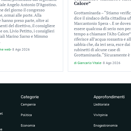
Calore”
iale Angelo Antonio D’Agostino.
ne del giorno il congresso
Grottaminarda – “Stiamo verifi
e, ormai alle porte. Alla
dice il sindaco della cittadina uf
 hanno preso parte, oltre ai
Marcantonio Spera -. E se doves
ti del direttivo, il consigliere
essere qualcosa di serio non p
e on. Livio Petitto, i consiglieri
tempo a chiamare l’Alto Calore”.
iali Marino Sarno e Mimmo
riferisce all’acqua rossastra e al
.
sabbia che, da ieri sera, esce dai
rubinetti di alcune case di
one web
-
8 Ago 2026
Grottaminarda. “Sicuramente è 
di
Giancarlo Vitale
-
8 Ago 2026
Categorie
Approfondimenti
Campania
L’editoriale
el
Politica
VivIrpinia
Economia
Enogastronomia
pa