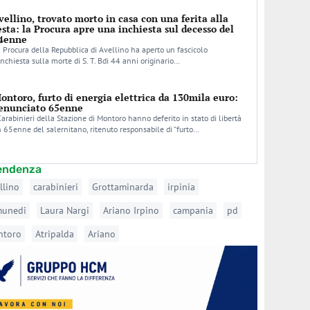
vellino, trovato morto in casa con una ferita alla
esta: la Procura apre una inchiesta sul decesso del
4enne
 Procura della Repubblica di Avellino ha aperto un fascicolo
inchiesta sulla morte di S. T. Bdi 44 anni originario…
ontoro, furto di energia elettrica da 130mila euro:
enunciato 65enne
Carabinieri della Stazione di Montoro hanno deferito in stato di libertà
 65enne del salernitano, ritenuto responsabile di “furto…
tendenza
llino
carabinieri
Grottaminarda
irpinia
munedi
Laura Nargi
Ariano Irpino
campania
pd
ntoro
Atripalda
Ariano