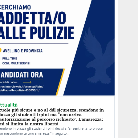
ttualità
cuole più sicure e no al ddl sicurezza, scendono in
iazza gli studenti irpini ma “non arriva
’autorizzazione al percorso richiesto”. L’amarezza:
osì si limita la nostra libertà
endono in piazza gli studenti irpini, decisi a far sentire la loro voce.
n nascondono la loro amarezza “In seguito…