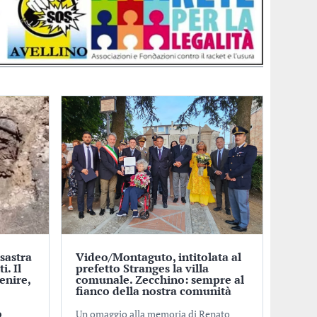
sastra
Video/Montaguto, intitolata al
i. Il
prefetto Stranges la villa
enire,
comunale. Zecchino: sempre al
fianco della nostra comunità
o
Un omaggio alla memoria di Renato