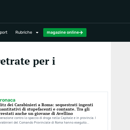
magazine online
port
Rubriche
magazine online
etrate per i
ronaca
litz dei Carabinieri a Roma: sequestrati ingenti
uantitativi di stupefacenti e contante. Tra gli
rrestati anche un giovane di Avellino
erazione contro lo spaccio di droga nella Capitale e in provincia. I
arabinieri del Comando Provinciale di Roma hanno eseguito…