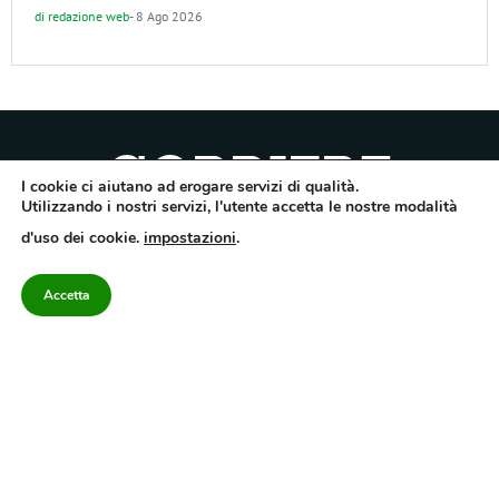
di
redazione web
-
8 Ago 2026
I cookie ci aiutano ad erogare servizi di qualità.
Utilizzando i nostri servizi, l'utente accetta le nostre modalità
Quotidiano dell’Irpinia, a diffusione regionale. Reg. Trib. di Avellino n.7/12 del
d'uso dei cookie.
impostazioni
.
10/9/2012. Iscritto nel Registro Operatori di Comunicazione al n.7671
Direttore responsabile Gianni Festa – Corriere srl – Via Annarumma 39/A 83100
Avellino – Cap.Soc. 20.000 € – REA 187346 – PI/CF. Reg. naz. stampa 10218/99
Accetta
Categorie
Approfondimenti
Contattaci
redazione@corriereirp
Campania
L’editoriale
0825 55 79 03
Politica
VivIrpinia
Economia
Enogastronomia
Cronaca
Salute e Benessere
Irpinia
Confidenziale