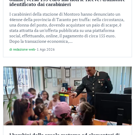
identificato dai carabinieri
I carabinieri della stazione di Montoro hanno denunciato un
44enne della provincia di Taranto per truffa: nella circostanza,
una donna del posto, dovendo acquistare un paio di scarpe, è
stata attratta da un’offerta pubblicata su una piattaforma
social, effettuando, online, il pagamento di circa 155 euro.
Dopo la transazione economica,...
di
redazione web
-
1 Ago 2026