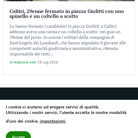
Calitri, 29enne fermato in piazza Giolitti con uno
spinello e un coltello a scatto
Lo hanno fermato i carabinieri in piazza Giolitti, a Calitri:
addosso aveva una canna e un coltello a scatto: nei guai un
29enne del posto. In azione i militari della compagnia di
Sant’Angelo dei Lombardi, che hanno segnalato il giovane alle
competenti autorità giudiziaria e amministrativa, ritenuto
responsabile dei resti...
di
redazione web
-
28 Lug 2026
I cookie ci aiutano ad erogare servizi di qualità.
Utilizzando i nostri servizi, l'utente accetta le nostre modalità
Quotidiano dell’Irpinia, a diffusione regionale. Reg. Trib. di Avellino n.7/12 del
d'uso dei cookie.
impostazioni
.
10/9/2012. Iscritto nel Registro Operatori di Comunicazione al n.7671
Direttore responsabile Gianni Festa – Corriere srl – Via Annarumma 39/A 83100
Avellino – Cap.Soc. 20.000 € – REA 187346 – PI/CF. Reg. naz. stampa 10218/99
Accetta