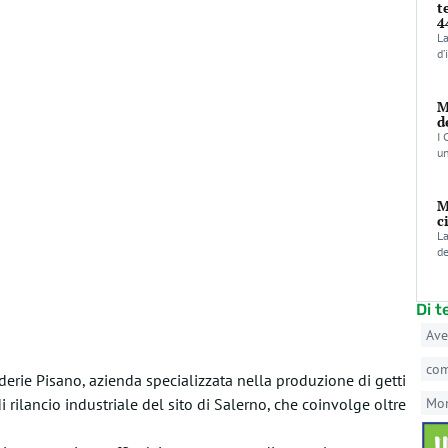
t
4
La
d’
M
d
I 
un
M
c
La
de
Di 
Ave
co
derie Pisano, azienda specializzata nella produzione di getti
 rilancio industriale del sito di Salerno, che coinvolge oltre
Mo