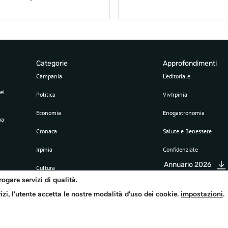
Categorie
Approfondimenti
Campania
L’editoriale
el
Politica
VivIrpinia
Economia
Enogastronomia
pa
Cronaca
Salute e Benessere
Irpinia
Confidenziale
Annuario 2026
Cultura
rogare servizi di qualità.
Sport
vizi, l'utente accetta le nostre modalità d'uso dei cookie.
impostazioni
.
Attualità