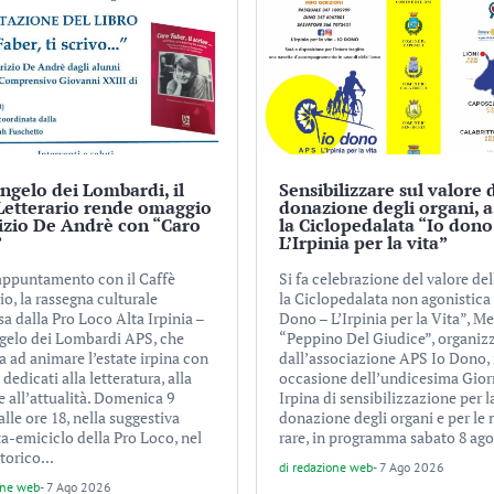
ngelo dei Lombardi, il
Sensibilizzare sul valore 
Letterario rende omaggio
donazione degli organi, a
izio De Andrè con “Caro
la Ciclopedalata “Io dono
”
L’Irpinia per la vita”
ppuntamento con il Caffè
Si fa celebrazione del valore del
io, la rassegna culturale
la Ciclopedalata non agonistica
a dalla Pro Loco Alta Irpinia –
Dono – L’Irpinia per la Vita”, M
gelo dei Lombardi APS, che
“Peppino Del Giudice”, organiz
a ad animare l’estate irpina con
dall’associazione APS Io Dono, 
 dedicati alla letteratura, alla
occasione dell’undicesima Gior
 all’attualità. Domenica 9
Irpina di sensibilizzazione per l
alle ore 18, nella suggestiva
donazione degli organi e per le 
ta-emiciclo della Pro Loco, nel
rare, in programma sabato 8 agos
torico...
di
redazione web
-
7 Ago 2026
one web
-
7 Ago 2026