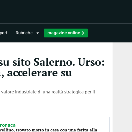
magazine online
port
Rubriche
magazine online
u sito Salerno. Urso:
 accelerare su
alore industriale di una realtà strategica per il
ronaca
vellino, trovato morto in casa con una ferita alla