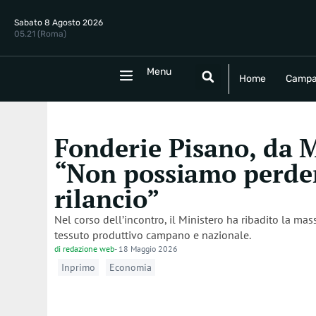
Sabato 8 Agosto 2026
05.21 (Roma)
Menu
Menu
Home
Campania
Politica
E
Home
Campa
Fonderie Pisano, da M
“Non possiamo perdere
rilancio”
Nel corso dell’incontro, il Ministero ha ribadito la ma
tessuto produttivo campano e nazionale.
di
redazione web
-
18 Maggio 2026
Inprimo
Economia