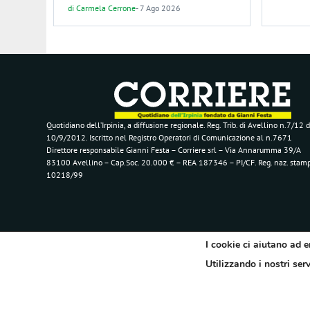
di
Carmela Cerrone
-
7 Ago 2026
Quotidiano dell’Irpinia, a diffusione regionale. Reg. Trib. di Avellino n.7/12 d
10/9/2012. Iscritto nel Registro Operatori di Comunicazione al n.7671
Direttore responsabile Gianni Festa – Corriere srl – Via Annarumma 39/A
83100 Avellino – Cap.Soc. 20.000 € – REA 187346 – PI/CF. Reg. naz. stam
10218/99
I cookie ci aiutano ad e
Utilizzando i nostri ser