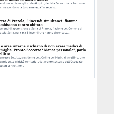
endono in piazza gli studenti irpini, decisi a far sentire la loro voce.
n nascondono la loro amarezza “In seguito…
erra di Pratola, 5 incendi simultanei: fiamme
ambiscono centro abitato
menti di apprensione a Serra di Pratola, frazione del Comune di
atola Serra, per circa 5 incendi che hanno circondato…
Le aree interne rischiano di non avere medici di
amiglia. Pronto Soccorso? Manca personale”, parla
ellitto
ancesco Sellitto, presidente dell’Ordine dei Medici di Avellino. Uno
uardo sulle criticità territoriali, dal pronto soccorso dell’Ospedale
scati di Avellino…