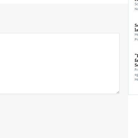
Sc
No
S
l
Mo
Pr
“
f
S
Fr
sg
Mo