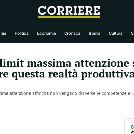
conomia
Cronaca
Irpinia
Cultura
Sport
Rubriche
nia
Politica
Economia
Cronaca
Irpinia
Cultura
S
imit massima attenzione s
 questa realtà produttiva,
ssima attenzione affinché non vengano disperse le competenze e il v
C
A