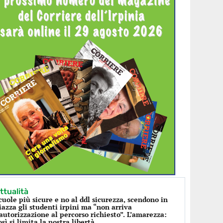
ttualità
cuole più sicure e no al ddl sicurezza, scendono in
iazza gli studenti irpini ma “non arriva
’autorizzazione al percorso richiesto”. L’amarezza:
osì si limita la nostra libertà