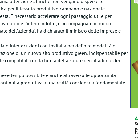
assima attenzione affinché non vengano disperse le
gica per il tessuto produttivo campano e nazionale.
ta. È necessario accelerare ogni passaggio utile per
 lavoratori e l’intero indotto, e accompagnare in modo
ale dell’azienda”, ha dichiarato il ministro delle Imprese e
ato interlocuzioni con Invitalia per definire modalità e
zazione di un nuovo sito produttivo green, indispensabile per
e compatibili con la tutela della salute dei cittadini e dei
ù breve tempo possibile e anche attraverso le opportunità
e continuità produttiva a una realtà considerata fondamentale
A
S
p
l
c