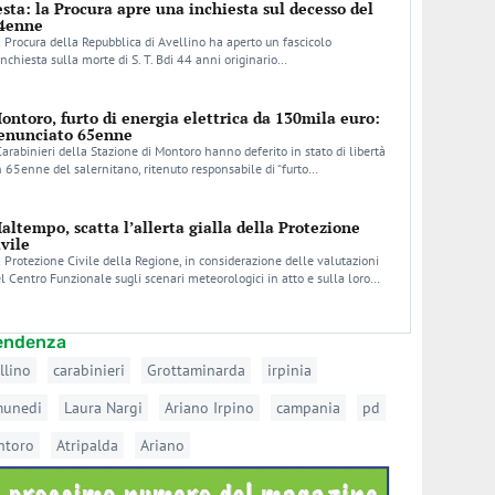
esta: la Procura apre una inchiesta sul decesso del
4enne
 Procura della Repubblica di Avellino ha aperto un fascicolo
inchiesta sulla morte di S. T. Bdi 44 anni originario…
ontoro, furto di energia elettrica da 130mila euro:
enunciato 65enne
Carabinieri della Stazione di Montoro hanno deferito in stato di libertà
 65enne del salernitano, ritenuto responsabile di “furto…
altempo, scatta l’allerta gialla della Protezione
ivile
 Protezione Civile della Regione, in considerazione delle valutazioni
l Centro Funzionale sugli scenari meteorologici in atto e sulla loro…
tendenza
llino
carabinieri
Grottaminarda
irpinia
munedi
Laura Nargi
Ariano Irpino
campania
pd
ntoro
Atripalda
Ariano