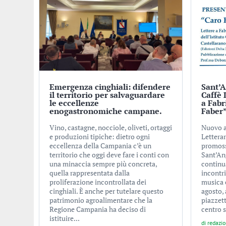
Emergenza cinghiali: difendere
Sant’A
il territorio per salvaguardare
Caffè 
le eccellenze
a Fabr
enogastronomiche campane.
Faber
Vino, castagne, nocciole, oliveti, ortaggi
Nuovo a
e produzioni tipiche: dietro ogni
Letterar
eccellenza della Campania c’è un
promoss
territorio che oggi deve fare i conti con
Sant’An
una minaccia sempre più concreta,
continu
quella rappresentata dalla
incontri
proliferazione incontrollata dei
musica e
cinghiali. È anche per tutelare questo
agosto, 
patrimonio agroalimentare che la
piazzet
Regione Campania ha deciso di
centro s
istituire...
di
redazi