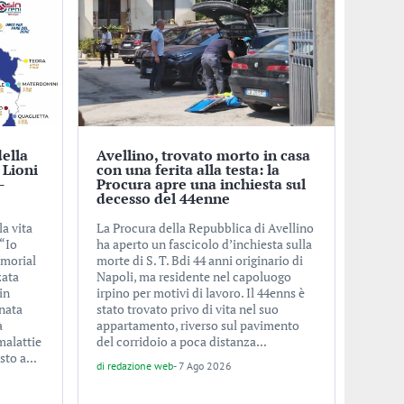
della
Avellino, trovato morto in casa
 Lioni
con una ferita alla testa: la
-
Procura apre una inchiesta sul
decesso del 44enne
la vita
La Procura della Repubblica di Avellino
 “Io
ha aperto un fascicolo d’inchiesta sulla
emorial
morte di S. T. Bdi 44 anni originario di
zata
Napoli, ma residente nel capoluogo
in
irpino per motivi di lavoro. Il 44enns è
nata
stato trovato privo di vita nel suo
a
appartamento, riverso sul pavimento
malattie
del corridoio a poca distanza...
to a...
di
redazione web
-
7 Ago 2026