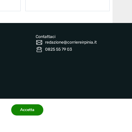
Contattaci
redazione@corriereirpinia.it
0825 55 79 03
Accetta