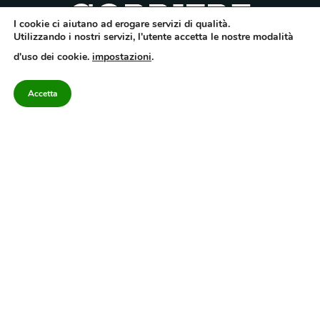
I cookie ci aiutano ad erogare servizi di qualità.
Utilizzando i nostri servizi, l'utente accetta le nostre modalità
Quotidiano dell’Irpinia, a diffusione regionale. Reg. Trib. di Avellino n.7/12 del
d'uso dei cookie.
impostazioni
.
10/9/2012. Iscritto nel Registro Operatori di Comunicazione al n.7671
Direttore responsabile Gianni Festa – Corriere srl – Via Annarumma 39/A 83100
Avellino – Cap.Soc. 20.000 € – REA 187346 – PI/CF. Reg. naz. stampa 10218/99
Accetta
Categorie
Approfondimenti
Contattaci
redazione@corriereirp
Campania
L’editoriale
0825 55 79 03
Politica
VivIrpinia
Economia
Enogastronomia
Cronaca
Salute e Benessere
Irpinia
Confidenziale
Cultura
Annuario 2026
Sport
Attualità