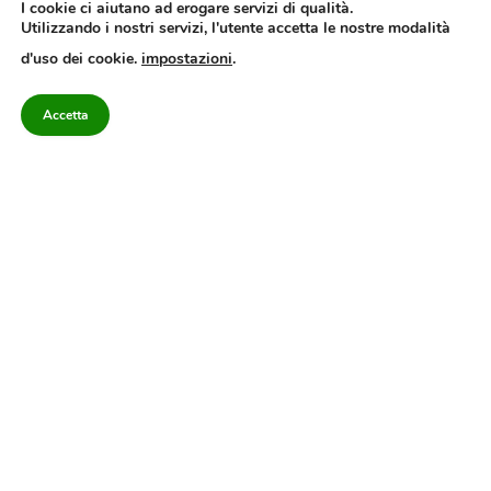
I cookie ci aiutano ad erogare servizi di qualità.
Utilizzando i nostri servizi, l'utente accetta le nostre modalità
Quotidiano dell’Irpinia, a diffusione regionale. Reg. Trib. di Avellino n.7/12 del
d'uso dei cookie.
impostazioni
.
10/9/2012. Iscritto nel Registro Operatori di Comunicazione al n.7671
Direttore responsabile Gianni Festa – Corriere srl – Via Annarumma 39/A 83100
Avellino – Cap.Soc. 20.000 € – REA 187346 – PI/CF. Reg. naz. stampa 10218/99
Accetta
Categorie
Approfondimenti
Contattaci
redazione@corriereirp
Campania
L’editoriale
0825 55 79 03
Politica
VivIrpinia
Economia
Enogastronomia
Cronaca
Salute e Benessere
Irpinia
Confidenziale
Cultura
Annuario 2026
Sport
Attualità