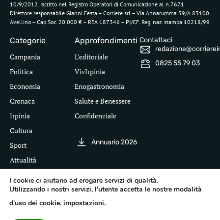
10/9/2012. Iscritto nel Registro Operatori di Comunicazione al n.7671
Direttore responsabile Gianni Festa – Corriere srl – Via Annarumma 39/A 83100
Avellino – Cap.Soc. 20.000 € – REA 187346 – PI/CF. Reg. naz. stampa 10218/99
Categorie
Approfondimenti
Contattaci
redazione@corriereirp
Campania
L’editoriale
0825 55 79 03
Politica
VivIrpinia
Economia
Enogastronomia
Cronaca
Salute e Benessere
Irpinia
Confidenziale
Cultura
Annuario 2026
Sport
Attualità
I cookie ci aiutano ad erogare servizi di qualità.
Utilizzando i nostri servizi, l'utente accetta le nostre modalità
Segui il Corriere dell'Irpinia
d'uso dei cookie.
impostazioni
.
Inf
leg