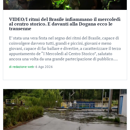
VIDEO/I ritmi del Brasile infiammano il mercoledì
al centro storico. E davanti alla Dogana ecco le
transenne
E’ stata una vera festa nel segno dei ritmi del Brasile, capace di
coinvolgere davvero tutti, grandi e piccini, giovani e meno
giovani, capace di far ballare e divertire, a caratterizzare il terzo
appuntamento de “I Mercoledì al Centro Storico”, salutato
ancora una volta da una grande partecipazione di pubblico....
di
redazione web
-
6 Ago 2026