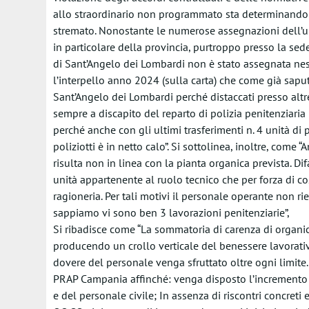
allo straordinario non programmato sta determinando un 
stremato. Nonostante le numerose assegnazioni dell’ulti
in particolare della provincia, purtroppo presso la sed
di Sant’Angelo dei Lombardi non è stato assegnata nessu
l’interpello anno 2024 (sulla carta) che come già sa
Sant’Angelo dei Lombardi perché distaccati presso altre a
sempre a discapito del reparto di polizia penitenziaria 
perché anche con gli ultimi trasferimenti n. 4 unità di
poliziotti è in netto calo”. Si sottolinea, inoltre, come 
risulta non in linea con la pianta organica prevista. Di
unità appartenente al ruolo tecnico che per forza di co
ragioneria. Per tali motivi il personale operante non r
sappiamo vi sono ben 3 lavorazioni penitenziarie”,
Si ribadisce come “La sommatoria di carenza di organic
producendo un crollo verticale del benessere lavorati
dovere del personale venga sfruttato oltre ogni limite
PRAP Campania affinché: venga disposto l’incremento u
e del personale civile; In assenza di riscontri concreti