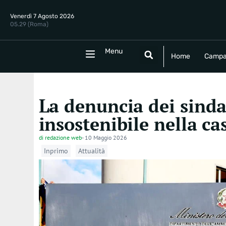
Venerdì 7 Agosto 2026
05.29 (Roma)
Menu
Menu
Home
Campania
Politica
E
Home
Campa
La denuncia dei sindac
insostenibile nella c
di
redazione web
-
10 Maggio 2026
Inprimo
Attualità