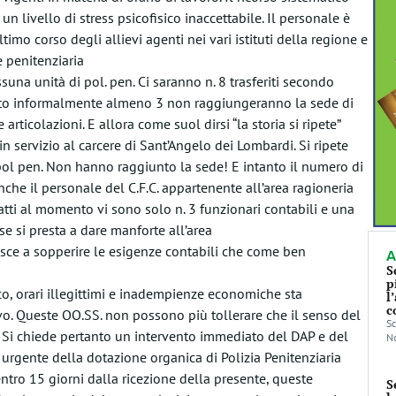
livello di stress psicofisico inaccettabile. Il personale è
mo corso degli allievi agenti nei vari istituti della regione e
e penitenziaria
na unità di pol. pen. Ci saranno n. 8 trasferiti secondo
puto informalmente almeno 3 non raggiungeranno la sede di
rticolazioni. E allora come suol dirsi “la storia si ripete”
in servizio al carcere di Sant’Angelo dei Lombardi. Si ripete
 pol pen. Non hanno raggiunto la sede! E intanto il numero di
“Anche il personale del C.F.C. appartenente all’area ragioneria
fatti al momento vi sono solo n. 3 funzionari contabili e una
se si presta a dare manforte all’area
iesce a sopperire le esigenze contabili che come ben
A
S
p
o, orari illegittimi e inadempienze economiche sta
l
c
vo. Queste OO.SS. non possono più tollerare che il senso del
Sc
. Si chiede pertanto un intervento immediato del DAP e del
No
rgente della dotazione organica di Polizia Penitenziaria
 entro 15 giorni dalla ricezione della presente, queste
S