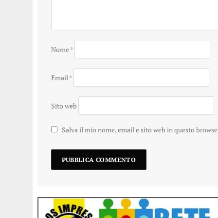
Nome
*
Email
*
Sito web
Salva il mio nome, email e sito web in questo brows