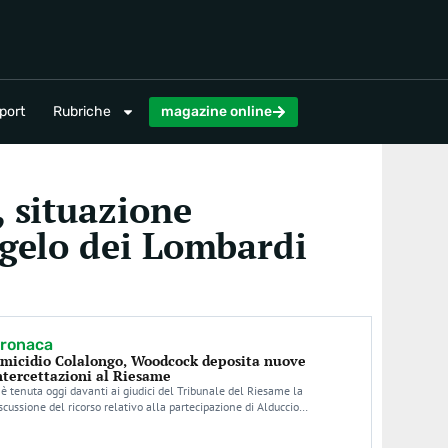
magazine online
port
Rubriche
magazine online
, situazione
ngelo dei Lombardi
ronaca
micidio Colalongo, Woodcock deposita nuove
ntercettazioni al Riesame
 è tenuta oggi davanti ai giudici del Tribunale del Riesame la
scussione del ricorso relativo alla partecipazione di Alduccio…