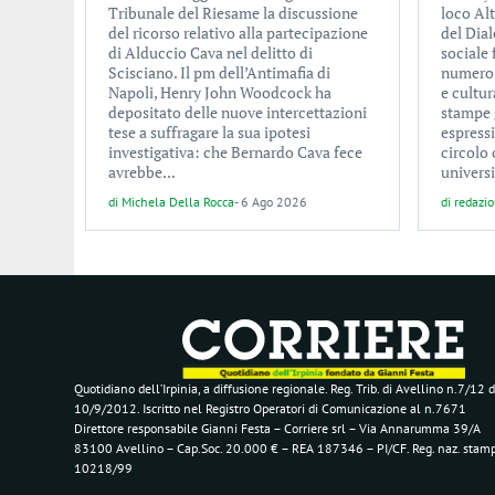
Tribunale del Riesame la discussione
loco Alt
del ricorso relativo alla partecipazione
del Dial
di Alduccio Cava nel delitto di
sociale
Scisciano. Il pm dell’Antimafia di
numero d
Napoli, Henry John Woodcock ha
e cultur
depositato delle nuove intercettazioni
stampe 
tese a suffragare la sua ipotesi
espress
investigativa: che Bernardo Cava fece
circolo 
avrebbe...
universi
di
Michela Della Rocca
-
6 Ago 2026
di
redazi
Quotidiano dell’Irpinia, a diffusione regionale. Reg. Trib. di Avellino n.7/12 d
10/9/2012. Iscritto nel Registro Operatori di Comunicazione al n.7671
Direttore responsabile Gianni Festa – Corriere srl – Via Annarumma 39/A
83100 Avellino – Cap.Soc. 20.000 € – REA 187346 – PI/CF. Reg. naz. stam
10218/99