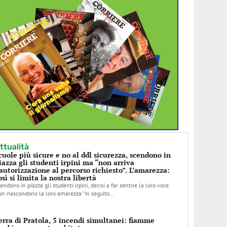
ttualità
cuole più sicure e no al ddl sicurezza, scendono in
iazza gli studenti irpini ma “non arriva
’autorizzazione al percorso richiesto”. L’amarezza:
osì si limita la nostra libertà
endono in piazza gli studenti irpini, decisi a far sentire la loro voce.
n nascondono la loro amarezza “In seguito…
erra di Pratola, 5 incendi simultanei: fiamme