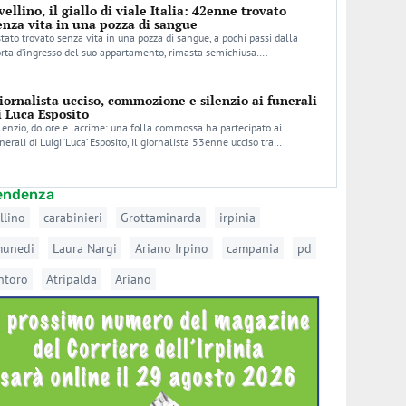
vellino, il giallo di viale Italia: 42enne trovato
enza vita in una pozza di sangue
stato trovato senza vita in una pozza di sangue, a pochi passi dalla
rta d’ingresso del suo appartamento, rimasta semichiusa….
iornalista ucciso, commozione e silenzio ai funerali
i Luca Esposito
lenzio, dolore e lacrime: una folla commossa ha partecipato ai
nerali di Luigi ‘Luca’ Esposito, il giornalista 53enne ucciso tra…
tendenza
llino
carabinieri
Grottaminarda
irpinia
munedi
Laura Nargi
Ariano Irpino
campania
pd
ntoro
Atripalda
Ariano