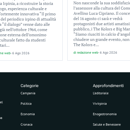
Non nasconde la sua soddisfaz
a Irpinia, a ricostruire la storia
l’assessore alla cultura del Com
ogo, esperienza culturale e
Avellino Luca Cipriano. Il conc
 fortemente innovativa “Il primo
del 16 agosto ci sarà e vedrà
el periodico irpino di attualità
protagonisti due artisti amatiss
a “il dialogo” venne dato alle
pubblico, i The Kolors e Big Ma
già nell’ottobre 1964, come
“Siamo riusciti in calcio d’ango
ione esterna dell’omonimo
chiudere un grande evento, non
culturale fatto da studenti
The Kolors e...
tari...
di
redazione web
-
6 Ago 2026
one web
-
6 Ago 2026
Categorie
Approfondimenti
Campania
L’editoriale
el
Politica
VivIrpinia
Economia
Enogastronomia
pa
Cronaca
Salute e Benessere