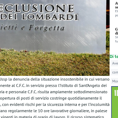
A
s
E’
po
G
d
Si
fu
Di 
Ave
co
Ussp la denuncia della situazione insostenibile in cui versano
Mo
nente al C.F.C. in servizio presso l’Istituto di Sant’Angelo dei
aria e personale C.F.C. risulta ampiamente sottodimensionato
scopertura di posti di servizio costringe quotidianamente il
on evidenti rischi per la sicurezza interna e per l’incolumità
erano regolarmente le 10 ore lavorative giornaliere, in palese
igenti in materia di orario di lavoro. Il ricorso sistematico