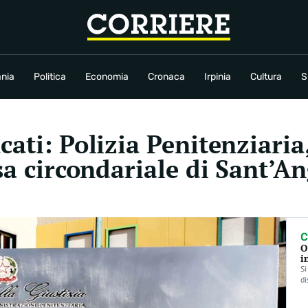
conomia
Cronaca
Irpinia
Cultura
Sport
Rubriche
nia
Politica
Economia
Cronaca
Irpinia
Cultura
S
ati: Polizia Penitenziaria
asa circondariale di Sant’A
C
O
i
Si
di