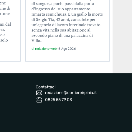
ione
di sangue, a pochi passi dalla porta
une di
d’ingresso del suo appartamento,
ertone
rimasta semichiusa. È un giallo la morte
di Sergio Tia, 42 anni, consulnte per
imi dal
un’agenzia di lavoro interinale trovato
ma.
senza vita nella sua abitazione al
lo a
secondo piano di una palazzina di
 solo
Villa...
di
redazione web
-
6 Ago 2026
Contattaci
redazione@corriereirpinia.it
0825 55 79 03