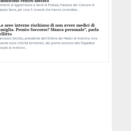
ambiscono centro abitato
menti di apprensione a Serra di Pratola, frazione del Comune di
atola Serra, per circa 5 incendi che hanno circondato…
Le aree interne rischiano di non avere medici di
amiglia. Pronto Soccorso? Manca personale”, parla
ellitto
ancesco Sellitto, presidente dell’Ordine dei Medici di Avellino. Uno
uardo sulle criticità territoriali, dal pronto soccorso dell’Ospedale
scati di Avellino…