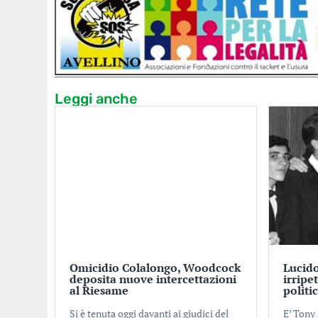
Leggi anche
Omicidio Colalongo, Woodcock
Lucido
deposita nuove intercettazioni
irripe
al Riesame
politi
Si è tenuta oggi davanti ai giudici del
E’ Tony 