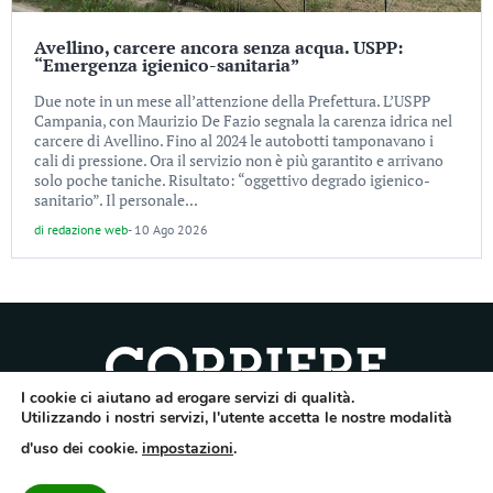
Avellino, carcere ancora senza acqua. USPP:
“Emergenza igienico-sanitaria”
Due note in un mese all’attenzione della Prefettura. L’USPP
Campania, con Maurizio De Fazio segnala la carenza idrica nel
carcere di Avellino. Fino al 2024 le autobotti tamponavano i
cali di pressione. Ora il servizio non è più garantito e arrivano
solo poche taniche. Risultato: “oggettivo degrado igienico-
sanitario”. Il personale...
di
redazione web
-
10 Ago 2026
I cookie ci aiutano ad erogare servizi di qualità.
Quotidiano dell’Irpinia, a diffusione regionale. Reg. Trib. di Avellino n.7/12 del
Utilizzando i nostri servizi, l'utente accetta le nostre modalità
10/9/2012. Iscritto nel Registro Operatori di Comunicazione al n.7671
d'uso dei cookie.
impostazioni
.
Direttore responsabile Gianni Festa – Corriere srl – Via Annarumma 39/A 83100
Avellino – Cap.Soc. 20.000 € – REA 187346 – PI/CF. Reg. naz. stampa 10218/99