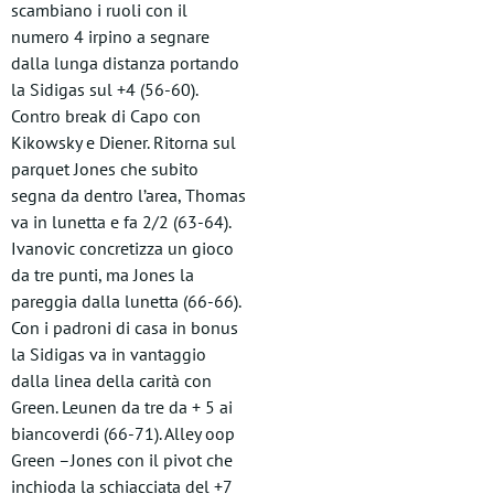
scambiano i ruoli con il
numero 4 irpino a segnare
dalla lunga distanza portando
la Sidigas sul +4 (56-60).
Contro break di Capo con
Kikowsky e Diener. Ritorna sul
parquet Jones che subito
segna da dentro l’area, Thomas
va in lunetta e fa 2/2 (63-64).
Ivanovic concretizza un gioco
da tre punti, ma Jones la
pareggia dalla lunetta (66-66).
Con i padroni di casa in bonus
la Sidigas va in vantaggio
dalla linea della carità con
Green. Leunen da tre da + 5 ai
biancoverdi (66-71). Alley oop
Green –Jones con il pivot che
inchioda la schiacciata del +7