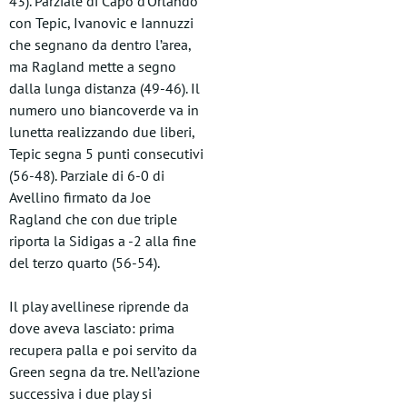
43). Parziale di Capo d’Orlando
con Tepic, Ivanovic e Iannuzzi
che segnano da dentro l’area,
ma Ragland mette a segno
dalla lunga distanza (49-46). Il
numero uno biancoverde va in
lunetta realizzando due liberi,
Tepic segna 5 punti consecutivi
(56-48). Parziale di 6-0 di
Avellino firmato da Joe
Ragland che con due triple
riporta la Sidigas a -2 alla fine
del terzo quarto (56-54).
Il play avellinese riprende da
dove aveva lasciato: prima
recupera palla e poi servito da
Green segna da tre. Nell’azione
successiva i due play si