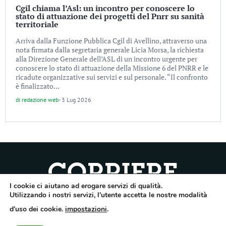
Cgil chiama l’Asl: un incontro per conoscere lo
stato di attuazione dei progetti del Pnrr su sanità
territoriale
Arriva dalla Funzione Pubblica Cgil di Avellino, attraverso una
nota firmata dalla segretaria generale Licia Morsa, la richiesta
alla Direzione Generale dell’ASL di un incontro urgente per
conoscere lo stato di attuazione della Missione 6 del PNRR e le
ricadute organizzative sui servizi e sul personale. “Il confronto
è finalizzato...
di
redazione web
-
3 Lug 2026
I cookie ci aiutano ad erogare servizi di qualità.
Quotidiano dell’Irpinia, a diffusione regionale. Reg. Trib. di Avellino n.7/12 del
Utilizzando i nostri servizi, l'utente accetta le nostre modalità
10/9/2012. Iscritto nel Registro Operatori di Comunicazione al n.7671
d'uso dei cookie.
impostazioni
.
Direttore responsabile Gianni Festa – Corriere srl – Via Annarumma 39/A 83100
Avellino – Cap.Soc. 20.000 € – REA 187346 – PI/CF. Reg. naz. stampa 10218/99